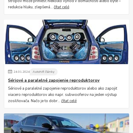
stropov môže priniesť niekoľko výhod v domácnosti alebo byte –
redukcia hluku, zlepšená...
čítať celé
24
.
01
.
2024
Autohifi články
Sériové a paralelné zapojenie reproduktorov
Sériové a paralelné zapojenie reproduktorov alebo ako zapojiť
viacero reproduktorov ako napr. subwooferov na jeden výstup
zosilňovača. Načo je to dobr...
čítať celé