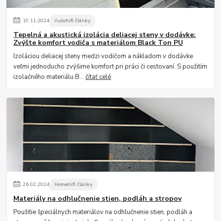
19
.
11
.
2024
Autohifi články
Tepelná a akustická izolácia deliacej steny v dodávke:
Zvýšte komfort vodiča s materiálom Black Ton PU
Izoláciou deliacej steny medzi vodičom a nákladom v dodávke
veľmi jednoducho zvýšime komfort pri práci či cestovaní. S použitím
izolačného materiálu B...
čítať celé
26
.
02
.
2024
Homehifi články
Materiály na odhlučnenie stien, podláh a stropov
Použitie špeciálnych materiálov na odhlučnenie stien, podláh a