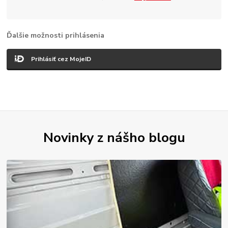
Ďalšie možnosti prihlásenia
Prihlásiť cez MojeID
Novinky z nášho blogu