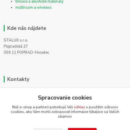
tlmiace a akustické materiály
multiroom a wireless
Kde nás nájdete
STALUX s.r.o.
Popradská 27
059 11 POPRAD-Hozelec
Kontakty
Zákaznícka podpora
Spracovanie cookies
+421 911 990 200
(Po-Pia, 8-16 hod.)
Náš e-shop a partneri potrebujú Váš
súhlas
s použitím súborov
cookies, aby Vám mohli zobrazovať informácie týkajúce sa Vašich
info@homehifi.sk
záujmov.