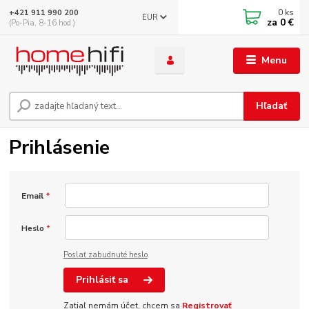
0
ks
+421 911 990 200
EUR
za
0 €
(Po-Pia, 8-16 hod.)
Menu
Hľadať
Prihlásenie
Email
*
Heslo
*
Poslať zabudnuté heslo
Prihlásiť sa
Zatiaľ nemám účet, chcem sa
Registrovať