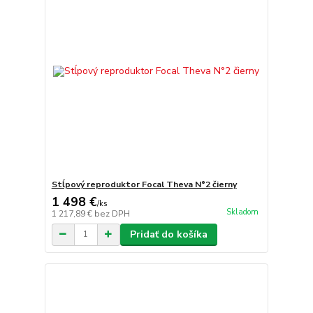
Stĺpový reproduktor Focal Theva N°2 čierny
1 498 €
/
ks
Skladom
1 217,89 €
bez DPH
Pridať do košíka