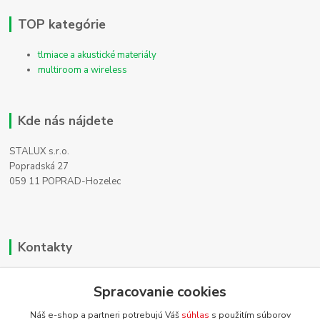
TOP kategórie
tlmiace a akustické materiály
multiroom a wireless
Kde nás nájdete
STALUX s.r.o.
Popradská 27
059 11 POPRAD-Hozelec
Kontakty
Zákaznícka podpora
Spracovanie cookies
+421 911 990 200
(Po-Pia, 8-16 hod.)
Náš e-shop a partneri potrebujú Váš
súhlas
s použitím súborov