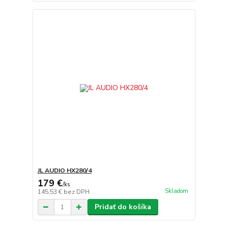
JL AUDIO HX280/4
179 €
/
ks
Skladom
145,53 €
bez DPH
Pridať do košíka