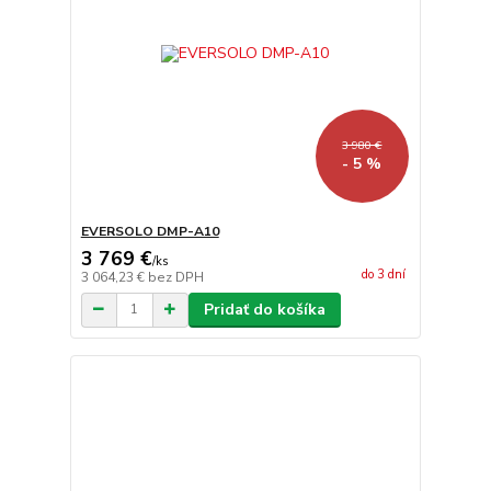
3 980 €
- 5 %
EVERSOLO DMP-A10
3 769 €
/
ks
do 3 dní
3 064,23 €
bez DPH
Pridať do košíka