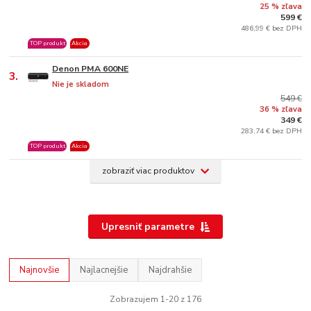
25 % zľava
599 €
486,99 € bez DPH
TOP produkt
Akcia
Denon PMA 600NE
3.
Nie je skladom
549 €
36 % zľava
349 €
283,74 € bez DPH
TOP produkt
Akcia
zobraziť viac produktov
Upresniť parametre
Najnovšie
Najlacnejšie
Najdrahšie
Zobrazujem 1-20 z 176