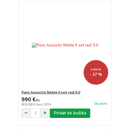
1 199 €
- 17 %
Pure Acoustic Noble II set red 5.0
990 €
/
ks
Skladom
804,88 €
bez DPH
Pridať do košíka