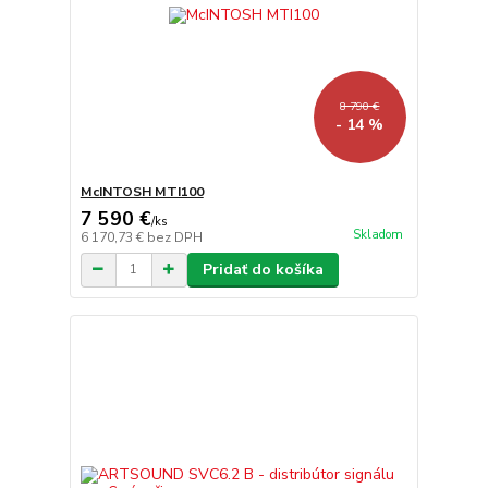
8 790 €
- 14 %
McINTOSH MTI100
7 590 €
/
ks
Skladom
6 170,73 €
bez DPH
Pridať do košíka