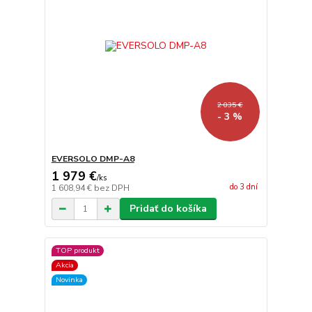
2 035 €
- 3 %
EVERSOLO DMP-A8
1 979 €
/
ks
do 3 dní
1 608,94 €
bez DPH
Pridať do košíka
TOP produkt
Akcia
Novinka