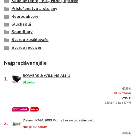
Kabeláž repro, RCA, HDMI, optické
Príslušenstvo a stojany
Reproduktory
Slúchadlá
Soundbary
Stereo zosilňovače
Stereo receiver
Najpredávanejšie
BOWERS & WILKINS AM-1
1.
Skladom
419 €
30 % zľava
295 €
239,84 € bez DPH
TOP produkt
Akcia
Denon PMA 900HNE, stereo zosilňovač
2.
Nie je skladom
799 €