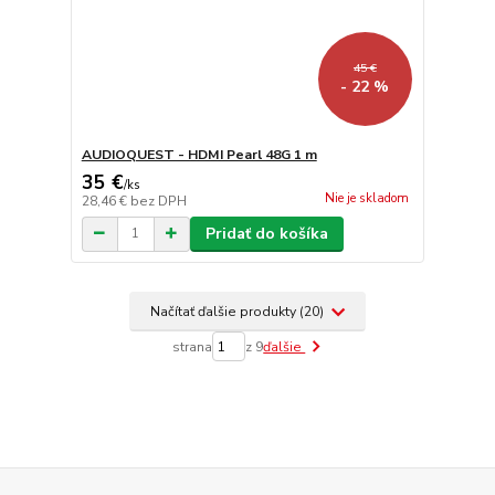
45 €
- 22 %
AUDIOQUEST - HDMI Pearl 48G 1 m
35 €
/
ks
Nie je skladom
28,46 €
bez DPH
Pridať do košíka
Načítať ďalšie produkty (20)
strana
z 9
ďalšie