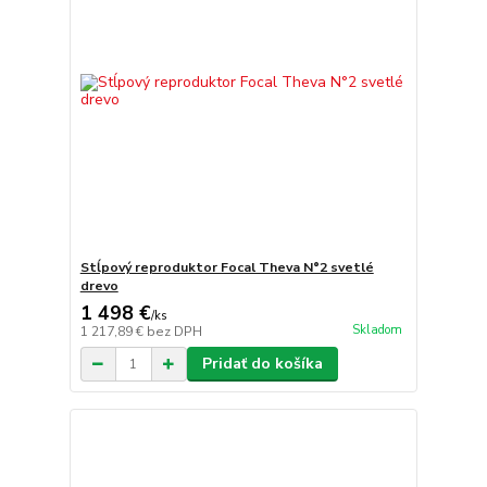
Stĺpový reproduktor Focal Theva N°2 svetlé
drevo
1 498 €
/
ks
Skladom
1 217,89 €
bez DPH
Pridať do košíka