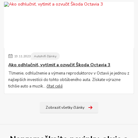
19
.
11
.
2023
Autohifi články
Ako odhlučniť, vytlmiť a ozvučiť Škoda Octavia 3
Tlmenie, odhlučnenie a výmena reproduktorov v Octavii je jednou z
najlepších investícii do tohto obľúbeného auta. Získate výrazne
tichšie auto a muzik...
čítať celé
Zobraziť všetky články