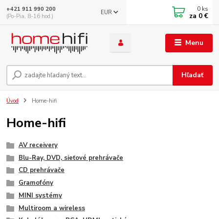
0
ks
+421 911 990 200
EUR
za
0 €
(Po-Pia, 8-16 hod.)
Menu
Hľadať
Úvod
Home-hifi
Home-hifi
AV receivery
Blu-Ray, DVD, sieťové prehrávače
CD prehrávače
Gramofóny
MINI systémy
Multiroom a wireless