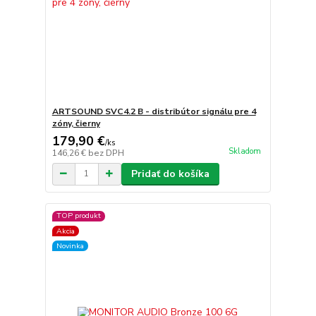
ARTSOUND SVC4.2 B - distribútor signálu pre 4
zóny, čierny
179,90 €
/
ks
Skladom
146,26 €
bez DPH
Pridať do košíka
TOP produkt
Akcia
Novinka