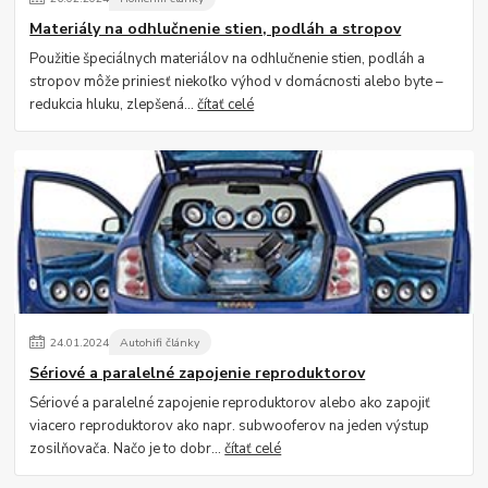
Materiály na odhlučnenie stien, podláh a stropov
Použitie špeciálnych materiálov na odhlučnenie stien, podláh a
stropov môže priniesť niekoľko výhod v domácnosti alebo byte –
redukcia hluku, zlepšená...
čítať celé
24
.
01
.
2024
Autohifi články
Sériové a paralelné zapojenie reproduktorov
Sériové a paralelné zapojenie reproduktorov alebo ako zapojiť
viacero reproduktorov ako napr. subwooferov na jeden výstup
zosilňovača. Načo je to dobr...
čítať celé