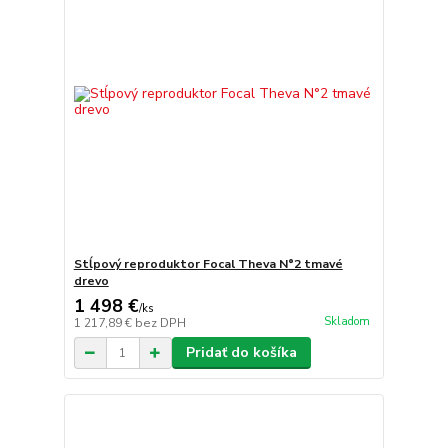
Stĺpový reproduktor Focal Theva N°2 tmavé
drevo
1 498 €
/
ks
Skladom
1 217,89 €
bez DPH
Pridať do košíka