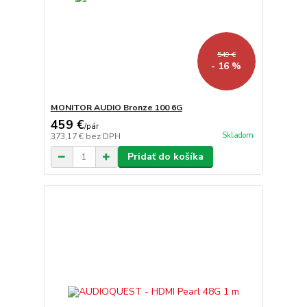
549 €
- 16 %
MONITOR AUDIO Bronze 100 6G
459 €
/
pár
Skladom
373,17 €
bez DPH
Pridať do košíka