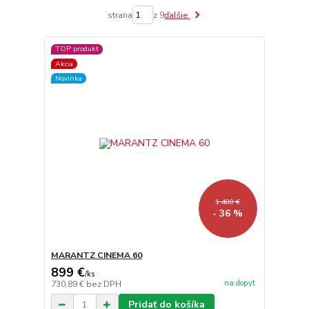
strana
z 9
ďalšie
TOP produkt
Akcia
Novinka
1 400 €
- 36 %
MARANTZ CINEMA 60
899 €
/
ks
na dopyt
730,89 €
bez DPH
Pridať do košíka