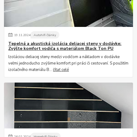
19
.
11
.
2024
Autohifi články
Tepelná a akustická izolácia deliacej steny v dodávke:
Zvýšte komfort vodiča s materiálom Black Ton PU
Izoláciou deliacej steny medzi vodičom a nákladom v dodávke
veľmi jednoducho zvýšime komfort pri práci či cestovaní. S použitím
izolačného materiálu B...
čítať celé
26
.
02
.
2024
Homehifi články