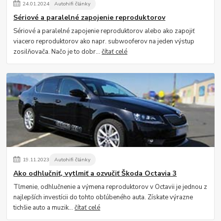
24
.
01
.
2024
Autohifi články
Sériové a paralelné zapojenie reproduktorov
Sériové a paralelné zapojenie reproduktorov alebo ako zapojiť
viacero reproduktorov ako napr. subwooferov na jeden výstup
zosilňovača. Načo je to dobr...
čítať celé
19
.
11
.
2023
Autohifi články
Ako odhlučniť, vytlmiť a ozvučiť Škoda Octavia 3
Tlmenie, odhlučnenie a výmena reproduktorov v Octavii je jednou z
najlepších investícii do tohto obľúbeného auta. Získate výrazne
tichšie auto a muzik...
čítať celé