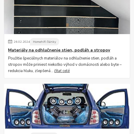
26
.
02
.
2024
Homehifi články
Materiály na odhlučnenie stien, podláh a stropov
Použitie špeciálnych materiálov na odhlučnenie stien, podláh a
stropov môže priniesť niekoľko výhod v domácnosti alebo byte –
redukcia hluku, zlepšená...
čítať celé