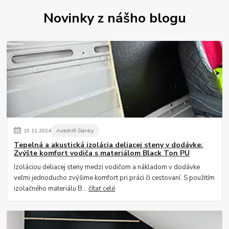
Novinky z nášho blogu
19
.
11
.
2024
Autohifi články
Tepelná a akustická izolácia deliacej steny v dodávke:
Zvýšte komfort vodiča s materiálom Black Ton PU
Izoláciou deliacej steny medzi vodičom a nákladom v dodávke
veľmi jednoducho zvýšime komfort pri práci či cestovaní. S použitím
izolačného materiálu B...
čítať celé