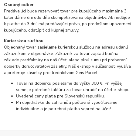
Osobný odber
Predávajúci bude rezervovať tovar pre kupujúceho maximálne 3
kalendárne dni odo dňa skompetizovania objednávky. Ak nedôjde
k platbe do 3 dní, má predávajúci právo, po predošlom upozornení
kupujúceho, odstúpiť od kúpnej zmluvy.
Kurierskou službou
Objednaný tovar zasielame kurierskou službou na adresu udanú
zákazníkom v objednávke. Zákazník za tovar zaplatí buď na
základe predfaktúry na náš účet, alebo plnú sumu pri preberaní
dobierky doručovateľovi zásielky. Náš e-shop v súčasnosti využíva
a preferuje zásielky prostredníctvom Geis Parcel.
Tovar na dobierku posielame do výšky 300 €. Pri vyššej
sume je potrebné faktúru za tovar uhradiť na účet e-shopu.
Uvedené ceny platia pre Slovenskú republiku.
Pri objednávke do zahraničia poštovné vypočítavame
individuálne a je potrebná platba vopred na účet!