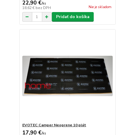
22,90 €
/
ks
Nie je skladom
18,62 €
bez DPH
Pridať do košíka
EVOTEC Camper Neoprene 10 plát
17,90 €
/
ks