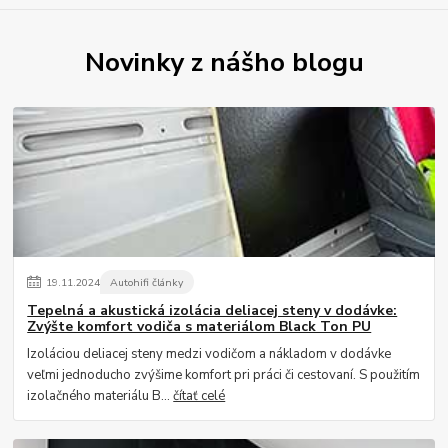
Novinky z nášho blogu
19
.
11
.
2024
Autohifi články
Tepelná a akustická izolácia deliacej steny v dodávke:
Zvýšte komfort vodiča s materiálom Black Ton PU
Izoláciou deliacej steny medzi vodičom a nákladom v dodávke
veľmi jednoducho zvýšime komfort pri práci či cestovaní. S použitím
izolačného materiálu B...
čítať celé