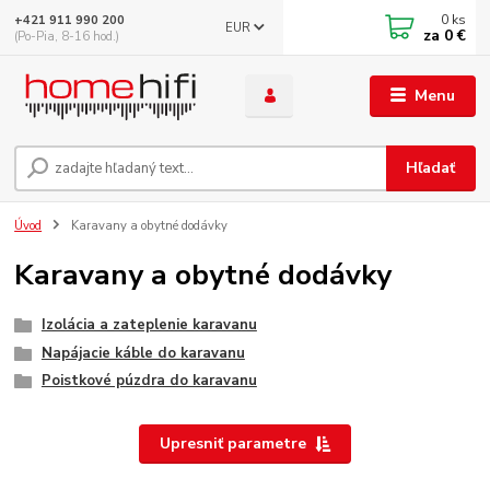
0
ks
+421 911 990 200
EUR
za
0 €
(Po-Pia, 8-16 hod.)
Menu
Hľadať
Úvod
Karavany a obytné dodávky
Karavany a obytné dodávky
Izolácia a zateplenie karavanu
Napájacie káble do karavanu
Poistkové púzdra do karavanu
Upresniť parametre