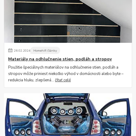
26
.
02
.
2024
Homehifi články
Materiály na odhlučnenie stien, podláh a stropov
Použitie špeciálnych materiálov na odhlučnenie stien, podláh a
stropov môže priniesť niekoľko výhod v domácnosti alebo byte –
redukcia hluku, zlepšená...
čítať celé