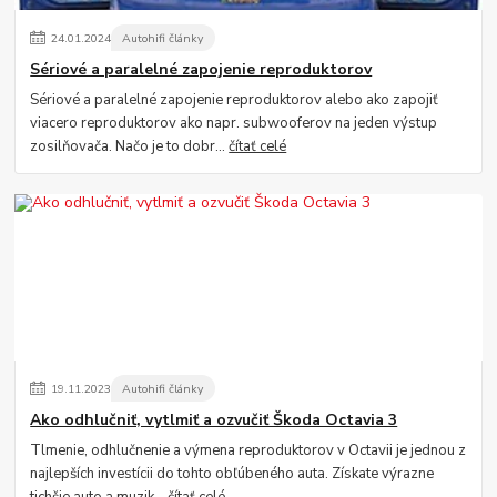
24
.
01
.
2024
Autohifi články
Sériové a paralelné zapojenie reproduktorov
Sériové a paralelné zapojenie reproduktorov alebo ako zapojiť
viacero reproduktorov ako napr. subwooferov na jeden výstup
zosilňovača. Načo je to dobr...
čítať celé
19
.
11
.
2023
Autohifi články
Ako odhlučniť, vytlmiť a ozvučiť Škoda Octavia 3
Tlmenie, odhlučnenie a výmena reproduktorov v Octavii je jednou z
najlepších investícii do tohto obľúbeného auta. Získate výrazne
tichšie auto a muzik...
čítať celé