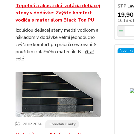
Tepelná a akustická izolácia deliacej
STP Lav
steny v dodávke: Zvýšte komfort
19,90
vodiča s materiálom Black Ton PU
16,18 €
Izoláciou deliacej steny medzi vodičom a
nákladom v dodávke veľmi jednoducho
zvýšime komfort pri práci či cestovaní. S
Novinka
použitím izolačného materiálu B...
čítať
celé
26.02.2024
Homehifi články