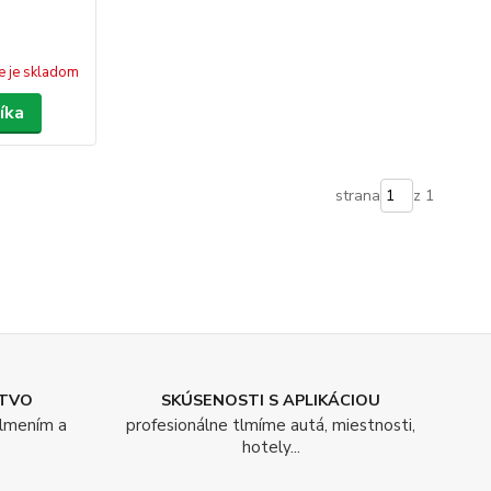
e je skladom
íka
strana
z 1
TVO
SKÚSENOSTI S APLIKÁCIOU
tlmením a
profesionálne tlmíme autá, miestnosti,
hotely...