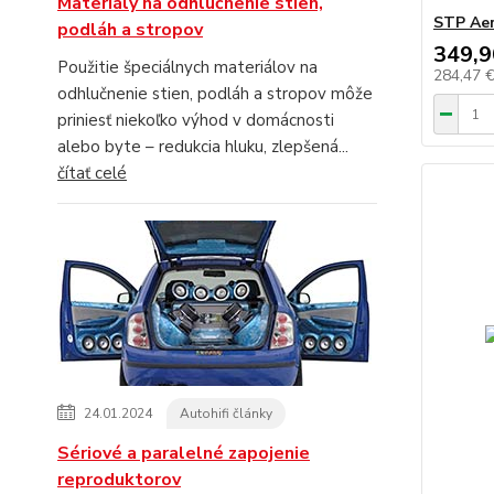
Materiály na odhlučnenie stien,
STP Aer
podláh a stropov
349,9
Použitie špeciálnych materiálov na
284,47 
odhlučnenie stien, podláh a stropov môže
priniesť niekoľko výhod v domácnosti
alebo byte – redukcia hluku, zlepšená...
čítať celé
24.01.2024
Autohifi články
Sériové a paralelné zapojenie
reproduktorov