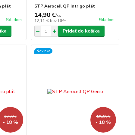
a plát
STP Aerocell QP Intrigo plát
14,90 €
/
ks
Skladom
Skladom
12,11 €
bez DPH
íka
Pridať do košíka
Novinka
10,90 €
436,90 €
- 18 %
- 18 %