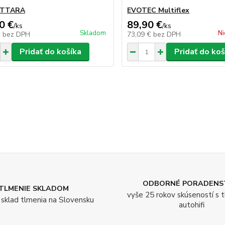
ATTARA
EVOTEC Multiflex
0 €
89,90 €
/
ks
/
ks
Skladom
Ni
€
bez DPH
73,09 €
bez DPH
Pridať do košíka
Pridať do koš
ODBORNÉ PORADENS
TLMENIE SKLADOM
vyše 25 rokov skúseností s 
í sklad tlmenia na Slovensku
autohifi