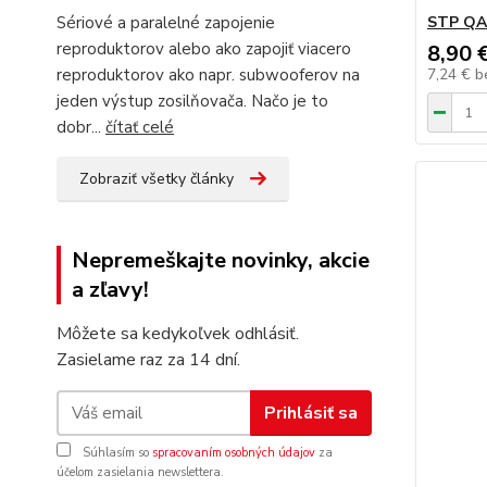
Sériové a paralelné zapojenie
STP QA
reproduktorov alebo ako zapojiť viacero
8,90 
reproduktorov ako napr. subwooferov na
7,24 €
b
jeden výstup zosilňovača. Načo je to
dobr...
čítať celé
Zobraziť všetky články
Nepremeškajte novinky, akcie
a zľavy!
Môžete sa kedykoľvek odhlásiť.
Zasielame raz za 14 dní.
Prihlásiť sa
Súhlasím so
spracovaním osobných údajov
za
účelom zasielania newslettera.