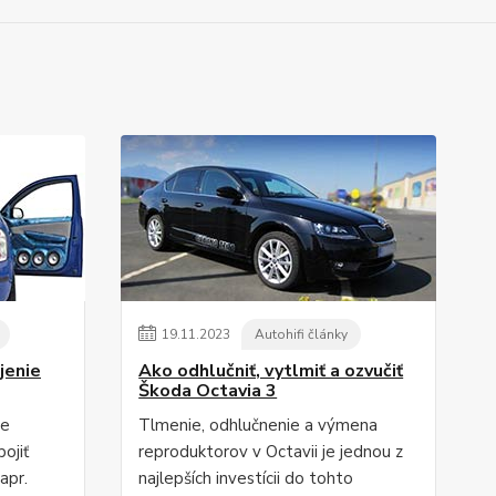
19
.
11
.
2023
Autohifi články
jenie
Ako odhlučniť, vytlmiť a ozvučiť
Škoda Octavia 3
ie
Tlmenie, odhlučnenie a výmena
ojiť
reproduktorov v Octavii je jednou z
apr.
najlepších investícii do tohto