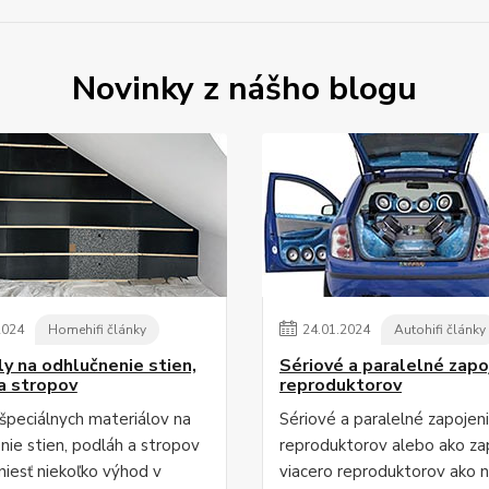
Novinky z nášho blogu
2024
Homehifi články
24
.
01
.
2024
Autohifi články
ly na odhlučnenie stien,
Sériové a paralelné zapo
a stropov
reproduktorov
 špeciálnych materiálov na
Sériové a paralelné zapojen
nie stien, podláh a stropov
reproduktorov alebo ako zap
niesť niekoľko výhod v
viacero reproduktorov ako n