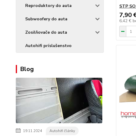
Reproduktory do auta
STP SO
7,90 
Subwoofery do auta
6,42 €
b
Zosilňovače do auta
Autohifi príslušenstvo
Blog
19.11.2024
Autohifi články