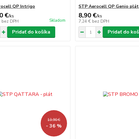
ocell QP Intrigo
STP Aerocell QP Genio plát
0 €
8,90 €
/
ks
/
ks
Skladom
€
bez DPH
7,24 €
bez DPH
Pridať do košíka
Pridať do koš
13,90 €
- 36 %