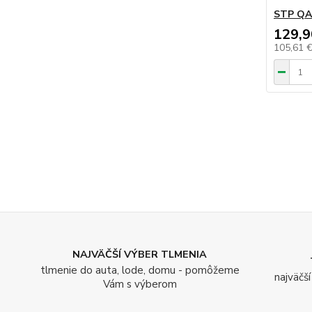
STP Q
129,9
105,61 
NAJVÄČŠÍ VÝBER TLMENIA
tlmenie do auta, lode, domu - pomôžeme
najväčš
Vám s výberom