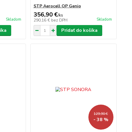
STP Aerocell QP Genio
356,90 €
/
ks
Skladom
Skladom
290,16 €
bez DPH
íka
Pridať do košíka
129,90 €
- 38 %