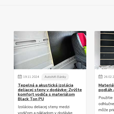
19
.
11
.
2024
Autohifi články
26
.
02
.
Tepelná a akustická izolácia
Materiá
deliacej steny v dodávke: Zvýšte
podláh 
komfort vodiča s materiálom
Použitie
Black Ton PU
odhlučne
Izoláciou deliacej steny medzi
môže pri
vodičom a nákladom v dodávke