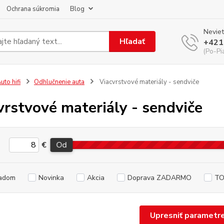
Ochrana súkromia
Blog
Neviet
Hľadať
+421
(Po-Pi
uto hifi
Odhlučnenie auta
Viacvrstvové materiály - sendviče
vrstvové materiály - sendviče
€
Od
adom
Novinka
Akcia
Doprava ZADARMO
TO
Upresniť parametr