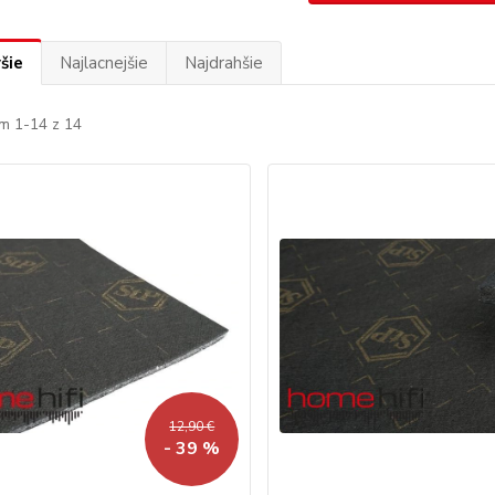
šie
Najlacnejšie
Najdrahšie
m 1-14 z 14
12,90 €
- 39 %