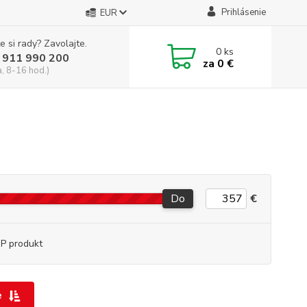
Prihlásenie
EUR
e si rady? Zavolajte.
0
ks
 911 990 200
za
0 €
a, 8-16 hod.)
Do
€
P produkt
e