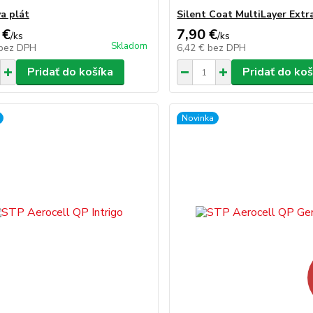
a plát
Silent Coat MultiLayer Extr
 €
7,90 €
/
ks
/
ks
Skladom
bez DPH
6,42 €
bez DPH
Pridať do košíka
Pridať do koš
Novinka