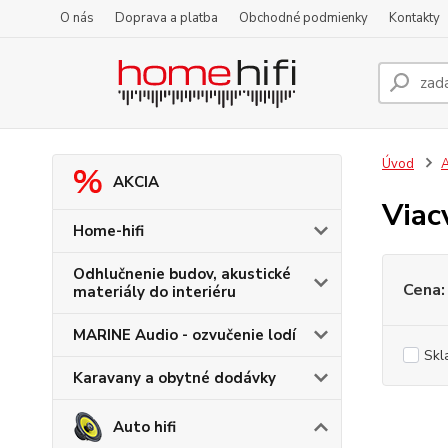
O nás
Doprava a platba
Obchodné podmienky
Kontakty
Úvod
A
AKCIA
Viac
Home-hifi
Odhlučnenie budov, akustické
Cena:
materiály do interiéru
MARINE Audio - ozvučenie lodí
Skl
Karavany a obytné dodávky
Auto hifi