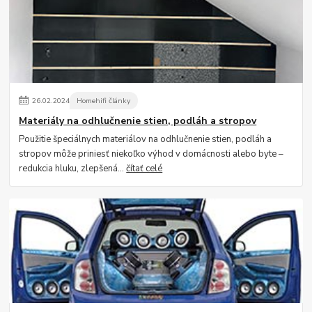
26
.
02
.
2024
Homehifi články
Materiály na odhlučnenie stien, podláh a stropov
Použitie špeciálnych materiálov na odhlučnenie stien, podláh a
stropov môže priniesť niekoľko výhod v domácnosti alebo byte –
redukcia hluku, zlepšená...
čítať celé