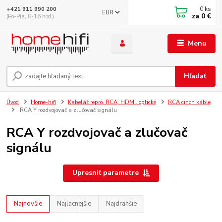
0
ks
+421 911 990 200
EUR
za
0 €
(Po-Pia, 8-16 hod.)
Menu
Hľadať
Úvod
Home-hifi
Kabeláž repro, RCA, HDMI, optické
RCA cinch káble
RCA Y rozdvojovač a zlučovač signálu
RCA Y rozdvojovač a zlučovač
signálu
Upresniť parametre
Najnovšie
Najlacnejšie
Najdrahšie