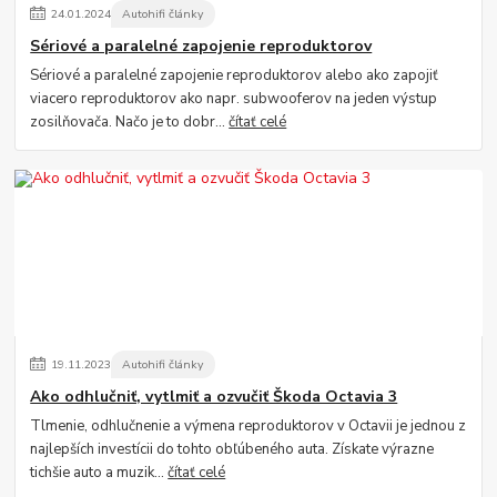
24
.
01
.
2024
Autohifi články
Sériové a paralelné zapojenie reproduktorov
Sériové a paralelné zapojenie reproduktorov alebo ako zapojiť
viacero reproduktorov ako napr. subwooferov na jeden výstup
zosilňovača. Načo je to dobr...
čítať celé
19
.
11
.
2023
Autohifi články
Ako odhlučniť, vytlmiť a ozvučiť Škoda Octavia 3
Tlmenie, odhlučnenie a výmena reproduktorov v Octavii je jednou z
najlepších investícii do tohto obľúbeného auta. Získate výrazne
tichšie auto a muzik...
čítať celé