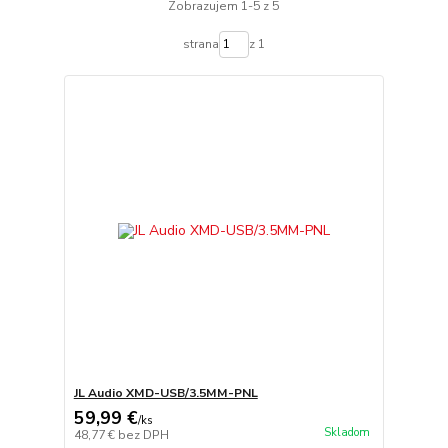
Zobrazujem 1-5 z 5
strana
z 1
JL Audio XMD-USB/3.5MM-PNL
59,99 €
/
ks
Skladom
48,77 €
bez DPH