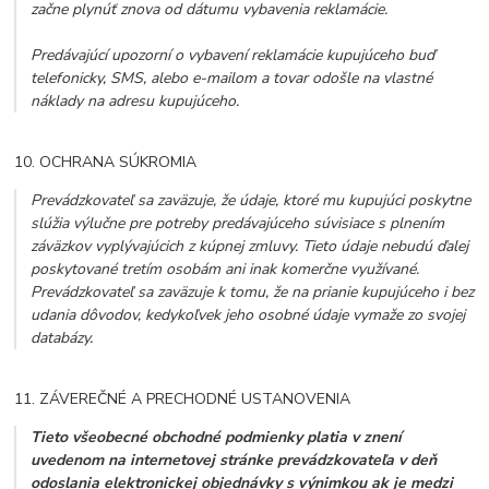
začne plynúť znova od dátumu vybavenia reklamácie.
Predávajúcí upozorní o vybavení reklamácie kupujúceho buď
telefonicky, SMS, alebo e-mailom a tovar odošle na vlastné
náklady na adresu kupujúceho.
10. OCHRANA SÚKROMIA
Prevádzkovateľ sa zaväzuje, že údaje, ktoré mu kupujúci poskytne
slúžia výlučne pre potreby predávajúceho súvisiace s plnením
záväzkov vyplývajúcich z kúpnej zmluvy. Tieto údaje nebudú ďalej
poskytované tretím osobám ani inak komerčne využívané.
Prevádzkovateľ sa zaväzuje k tomu, že na prianie kupujúceho i bez
udania dôvodov, kedykoľvek jeho osobné údaje vymaže zo svojej
databázy.
11. ZÁVEREČNÉ A PRECHODNÉ USTANOVENIA
Tieto všeobecné obchodné podmienky platia v znení
uvedenom na internetovej stránke prevádzkovateľa v deň
odoslania elektronickej objednávky s výnimkou ak je medzi