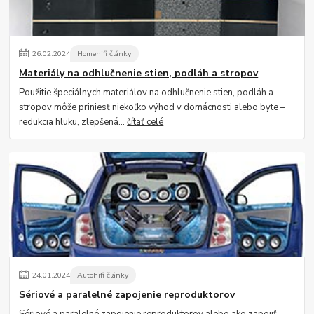
26
.
02
.
2024
Homehifi články
Materiály na odhlučnenie stien, podláh a stropov
Použitie špeciálnych materiálov na odhlučnenie stien, podláh a
stropov môže priniesť niekoľko výhod v domácnosti alebo byte –
redukcia hluku, zlepšená...
čítať celé
24
.
01
.
2024
Autohifi články
Sériové a paralelné zapojenie reproduktorov