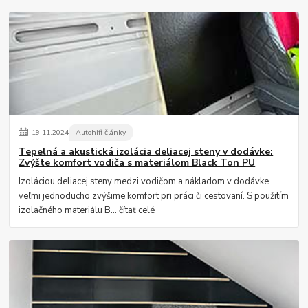
19
.
11
.
2024
Autohifi články
Tepelná a akustická izolácia deliacej steny v dodávke:
Zvýšte komfort vodiča s materiálom Black Ton PU
Izoláciou deliacej steny medzi vodičom a nákladom v dodávke
veľmi jednoducho zvýšime komfort pri práci či cestovaní. S použitím
izolačného materiálu B...
čítať celé