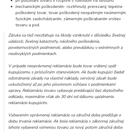
pri používaní tovaru v rozpore s návodom na obsluhu
mechanickým poškodením- roztrhnutý, prerezaný, tepelne
poškodený tovar, tovar poškodený neopatrným neúmerným
fyzickým zaobchádzaním, zámerným poškrabaním vrstiev
tovaru a pod.
Záruka sa tiež nevzťahuje na škody vzniknuté v dôsledku živelnej
udalosti, živelnej katastrofy, násilného poškodenia,
poveternostných podmienok, alebo prevádzkou v extrémnych a
neobvyklých podmienkach.
V prípade neoprávnenej reklamácie bude tovar vrátený späť
kupujúcemu s príslušným stanoviskom. Ak bude kupujúci žiadať
odstránenie závady na vlastné náklady, servisný zásah bude
uskutočnený až po jeho písomnom súhlase s podmienkami
opravy. Reklamáciu tovaru vybavuje predávajúcí bez zbytočného
odkladu, maximálne však do 30 dní od dátumu uplatnenia
reklamácie kupujúcím.
Vybavením oprávnenej reklamácie sa záručná doba predlžuje o
dobu trvania reklamácie. Ak bola reklamácia v zákonnej záručnej
lehote vybavená výmenou tovaru za nový, potom záručná doba