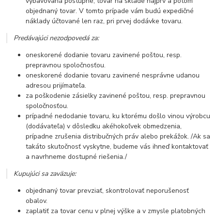
vybavovaná postupne, tovar na sklade najprv a potom
objednaný tovar. V tomto prípade vám budú expedičné
náklady účtované len raz, pri prvej dodávke tovaru.
Predávajúci nezodpovedá za:
oneskorené dodanie tovaru zavinené poštou, resp.
prepravnou spoločnosťou.
oneskorené dodanie tovaru zavinené nesprávne udanou
adresou prijímateľa.
za poškodenie zásielky zavinené poštou, resp. prepravnou
spoločnosťou.
prípadné nedodanie tovaru, ku ktorému došlo vinou výrobcu
(dodávateľa) v dôsledku akéhokoľvek obmedzenia,
prípadne zrušenia distribučných práv alebo prekážok. /Ak sa
takáto skutočnosť vyskytne, budeme vás ihneď kontaktovať
a navrhneme dostupné riešenia./
Kupujúci sa zaväzuje:
objednaný tovar prevziať, skontrolovať neporušenosť
obalov.
zaplatiť za tovar cenu v plnej výške a v zmysle platobných