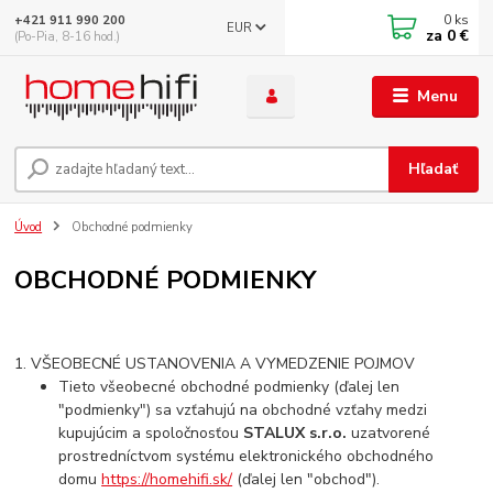
0
ks
+421 911 990 200
EUR
za
0 €
(Po-Pia, 8-16 hod.)
Menu
Hľadať
Úvod
Obchodné podmienky
OBCHODNÉ PODMIENKY
1. VŠEOBECNÉ USTANOVENIA A VYMEDZENIE POJMOV
Tieto všeobecné obchodné podmienky (ďalej len
"podmienky") sa vzťahujú na obchodné vzťahy medzi
kupujúcim a spoločnosťou
STALUX s.r.o.
uzatvorené
prostredníctvom systému elektronického obchodného
domu
https://homehifi.sk/
(ďalej len "obchod").