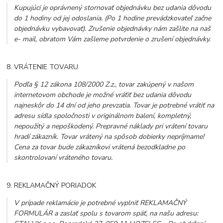
Kupujúci je oprávnený stornovať objednávku bez udania dôvodu
do 1 hodiny od jej odoslania. (Po 1 hodine prevádzkovateľ začne
objednávku vybavovať). Zrušenie objednávky nám zašlite na naš
e- mail, obratom Vám zašleme potvrdenie o zrušení objednávky.
8. VRÁTENIE TOVARU
Podľa § 12 zákona 108/2000 Z.z., tovar zakúpený v našom
internetovom obchode je možné vráťiť bez udania dôvodu
najneskôr do 14 dní od jeho prevzatia. Tovar je potrebné vrátiť na
adresu sídla spoločnosti v originálnom balení, kompletný,
nepoužitý a nepoškodený. Prepravné náklady pri vrátení tovaru
hradí zákazník. Tovar vrátený na spôsob dobierky nepríjmame!
Cena za tovar bude zákazníkovi vrátená bezodkladne po
skontrolovaní vráteného tovaru.
9. REKLAMAČNÝ PORIADOK
V prípade reklamácie je potrebné vyplniť REKLAMAČNÝ
FORMULÁR a zaslať spolu s tovarom späť, na našu adresu: