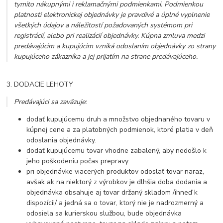
tymito nákupnými i reklamačnými podmienkami. Podmienkou
platnosti elektronickej objednávky je pravdivé a úplné vyplnenie
všetkých údajov a náležitostí požadovaných systémom pri
registrácií, alebo pri realizácií objednávky. Kúpna zmluva medzi
predávajúcim a kupujúcim vzniká odoslaním objednávky zo strany
kupujúceho zákazníka a jej prijatím na strane predávajúceho.
3. DODACIE LEHOTY
Predávajúci sa zaväzuje:
dodať kupujúcemu druh a množstvo objednaného tovaru v
kúpnej cene a za platobných podmienok, ktoré platia v deň
odoslania objednávky.
dodať kupujúcemu tovar vhodne zabalený, aby nedošlo k
jeho poškodeniu počas prepravy.
pri objednávke viacerých produktov odoslať tovar naraz,
avšak ak na niektorý z výrobkov je dlhšia doba dodania a
objednávka obsahuje aj tovar držaný skladom /ihneď k
dispozícii/ a jedná sa o tovar, ktorý nie je nadrozmerný a
odosiela sa kurierskou službou, bude objednávka