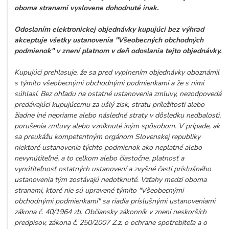
oboma stranami vyslovene dohodnuté inak.
Odoslaním elektronickej objednávky kupujúci bez výhrad
akceptuje všetky ustanovenia "Všeobecných obchodných
podmienok" v znení platnom v deň odoslania tejto objednávky.
Kupujúci prehlasuje, že sa pred vyplnením objednávky oboznámil
s týmito všeobecnými obchodnými podmienkami a že s nimi
súhlasí. Bez ohľadu na ostatné ustanovenia zmluvy, nezodpovedá
predávajúci kupujúcemu za ušlý zisk, stratu príležitosti alebo
žiadne iné nepriame alebo následné straty v dôsledku nedbalosti,
porušenia zmluvy alebo vzniknuté iným spôsobom. V prípade, ak
sa preukážu kompetentným orgánom Slovenskej republiky
niektoré ustanovenia týchto podmienok ako neplatné alebo
nevynútiteľné, a to celkom alebo čiastočne, platnosť a
vynútiteľnosť ostatných ustanovení a zvyšné časti príslušného
ustanovenia tým zostávajú nedotknuté. Vzťahy medzi oboma
stranami, ktoré nie sú upravené týmito "Všeobecnými
obchodnými podmienkami" sa riadia príslušnými ustanoveniami
zákona č. 40/1964 zb. Občiansky zákonník v znení neskorších
predpisov, zákona č. 250/2007 Z.z. o ochrane spotrebiteľa a o