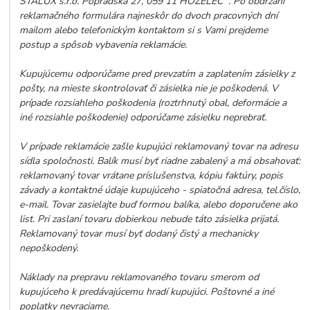
STALUX s.r.o. Popradská 27, 059 11 HOZELEC . Po obdržaní
reklamačného formulára najneskôr do dvoch pracovných dní
mailom alebo telefonickým kontaktom si s Vami prejdeme
postup a spôsob vybavenia reklamácie.
Kupujúcemu odporúčame pred prevzatím a zaplatením zásielky z
pošty, na mieste skontrolovať či zásielka nie je poškodená. V
prípade rozsiahleho poškodenia (roztrhnutý obal, deformácie a
iné rozsiahle poškodenie) odporúčame zásielku neprebrať.
V prípade reklamácie zašle kupujúci reklamovaný tovar na adresu
sídla spoločnosti. Balík musí byť riadne zabalený a má obsahovať:
reklamovaný tovar vrátane príslušenstva, kópiu faktúry, popis
závady a kontaktné údaje kupujúceho - spiatočná adresa, tel.číslo,
e-mail. Tovar zasielajte buď formou balíka, alebo doporučene ako
list. Pri zaslaní tovaru dobierkou nebude táto zásielka prijatá.
Reklamovaný tovar musí byť dodaný čistý a mechanicky
nepoškodený.
Náklady na prepravu reklamovaného tovaru smerom od
kupujúceho k predávajúcemu hradí kupujúci. Poštovné a iné
poplatky nevraciame.