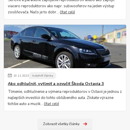
Sériové a paralelné zapojenie reproduktorov alebo ako zapojiť
viacero reproduktorov ako napr. subwooferov na jeden výstup
zosilňovača. Načo je to dobr...
čítať celé
19
.
11
.
2023
Autohifi články
Ako odhlučniť, vytlmiť a ozvučiť Škoda Octavia 3
Tlmenie, odhlučnenie a výmena reproduktorov v Octavii je jednou z
najlepších investícii do tohto obľúbeného auta. Získate výrazne
tichšie auto a muzik...
čítať celé
Zobraziť všetky články