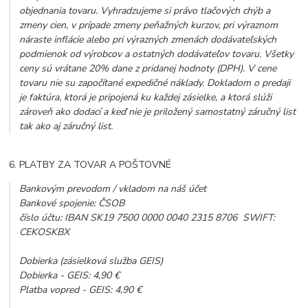
objednania tovaru. Vyhradzujeme si právo tlačových chýb a
zmeny cien, v prípade zmeny peňažných kurzov, pri výraznom
náraste inflácie alebo pri výrazných zmenách dodávateľských
podmienok od výrobcov a ostatných dodávateľov tovaru. Všetky
ceny sú vrátane 20% dane z pridanej hodnoty (DPH). V cene
tovaru nie su započítané expedičné náklady. Dokladom o predaji
je faktúra, ktorá je pripojená ku každej zásielke, a ktorá slúži
zároveň ako dodací a keď nie je priložený samostatný záručný list
tak ako aj záručný list.
6. PLATBY ZA TOVAR A POŠTOVNÉ
Bankovým prevodom / vkladom na náš účet
Bankové spojenie: ČSOB
číslo účtu: IBAN SK19 7500 0000 0040 2315 8706 SWIFT:
CEKOSKBX
Dobierka (zásielková služba GEIS)
Dobierka - GEIS: 4,90 €
Platba vopred - GEIS: 4,90 €