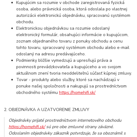
Kupujúcim sa rozumie v obchode zaregistrovaná fyzická
osoba, alebo právnická osoba, ktorá odoslala po vlastnej
autorizácii elektronickú objednávku, spracovanú systémom
obchodu.
Elektronickou objednávkou sa rozumie odoslaný
elektronický formulár, obsahujúci informácie o kupujúcom,
zoznam objednaného tovaru z ponuky obchodu a cenu
tohto tovaru, spracovaný systémom obchodu alebo e-mail
odoslaný na adresu predávajúceho.
Podmienky bližšie vymedzujú a upresňujú práva a
povinnosti prevádzkovateľa a kupujúceho a vo svojom
aktuálnom znení tvoria neoddeliteľnú súčasť kúpnej zmluvy.
Tovar - produkty alebo služby, ktoré sa nachádzajú v
ponuke našej spoločnosti a nakupujú sa prostredníctvom
obchodného systému
https://homehifi.sk/
2. OBJEDNÁVKA A UZATVORENIE ZMLUVY
Objednávky prijaté prostredníctvom internetového obchodu
https://homehifi.sk/
sú pre obe zmluvné strany záväzné.
Odoslaním objednávky zákazník potvrdzuje, že sa oboznámil s