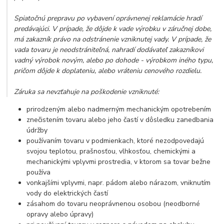
Spiatočnú prepravu po vybavení oprávnenej reklamácie hradí
predávajúci. V prípade, že dôjde k vade výrobku v záručnej dobe,
má zakazník právo na odstránenie vzniknutej vady. V prípade, že
vada tovaru je neodstrániteľná, nahradí dodávateľ zakazníkovi
vadný výrobok novým, alebo po dohode - výrobkom iného typu,
pričom dôjde k doplateniu, alebo vráteniu cenového rozdielu.
Záruka sa nevzťahuje na poškodenie vzniknuté:
prirodzeným alebo nadmerným mechanickým opotrebením
znečistením tovaru alebo jeho častí v dôsledku zanedbania
údržby
používaním tovaru v podmienkach, ktoré nezodpovedajú
svojou teplotou, prašnosťou, vlhkosťou, chemickými a
mechanickými vplyvmi prostredia, v ktorom sa tovar bežne
používa
vonkajšími vplyvmi, napr. pádom alebo nárazom, vniknutím
vody do elektrických častí
zásahom do tovaru neoprávnenou osobou (neodborné
opravy alebo úpravy)