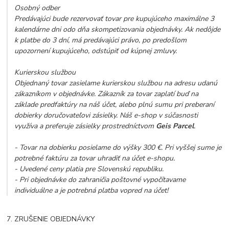
Osobný odber
Predávajúci bude rezervovať tovar pre kupujúceho maximálne 3
kalendárne dni odo dňa skompetizovania objednávky. Ak nedôjde
k platbe do 3 dní, má predávajúci právo, po predošlom
upozornení kupujúceho, odstúpiť od kúpnej zmluvy.
Kurierskou službou
Objednaný tovar zasielame kurierskou službou na adresu udanú
zákazníkom v objednávke. Zákazník za tovar zaplatí buď na
základe predfaktúry na náš účet, alebo plnú sumu pri preberaní
dobierky doručovateľovi zásielky. Náš e-shop v súčasnosti
využíva a preferuje zásielky prostredníctvom
Geis Parcel
.
- Tovar na dobierku posielame do výšky 300 €. Pri vyššej sume je
potrebné faktúru za tovar uhradiť na účet e-shopu.
- Uvedené ceny platia pre Slovenskú republiku.
- Pri objednávke do zahraničia poštovné vypočítavame
individuálne a je potrebná platba vopred na účet!
7. ZRUŠENIE OBJEDNÁVKY