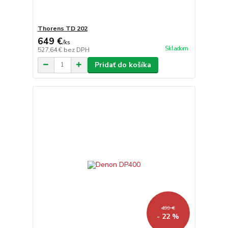
Thorens TD 202
649 €
/
ks
Skladom
527,64 €
bez DPH
Pridať do košíka
499 €
- 22 %