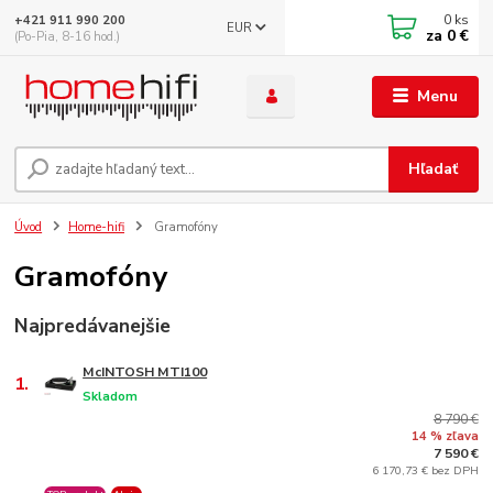
0
ks
+421 911 990 200
EUR
za
0 €
(Po-Pia, 8-16 hod.)
Menu
Hľadať
Úvod
Home-hifi
Gramofóny
Gramofóny
Najpredávanejšie
McINTOSH MTI100
1.
Skladom
8 790 €
14 % zľava
7 590 €
6 170,73 € bez DPH