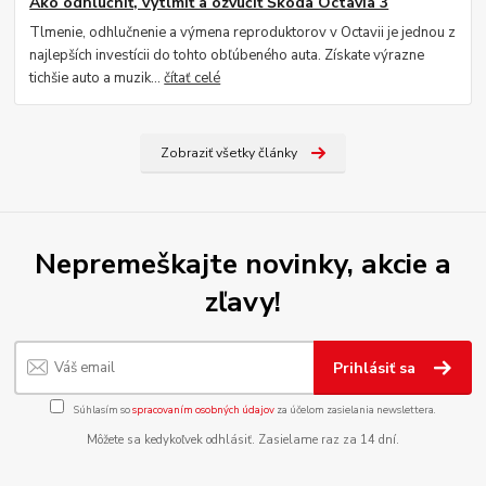
Ako odhlučniť, vytlmiť a ozvučiť Škoda Octavia 3
Tlmenie, odhlučnenie a výmena reproduktorov v Octavii je jednou z
najlepších investícii do tohto obľúbeného auta. Získate výrazne
tichšie auto a muzik...
čítať celé
Zobraziť všetky články
Nepremeškajte novinky, akcie a
zľavy!
Prihlásiť sa
Súhlasím so
spracovaním osobných údajov
za účelom zasielania newslettera.
Môžete sa kedykoľvek odhlásiť. Zasielame raz za 14 dní.