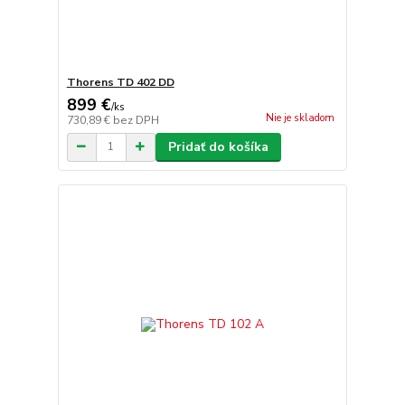
Thorens TD 402 DD
899 €
/
ks
Nie je skladom
730,89 €
bez DPH
Pridať do košíka