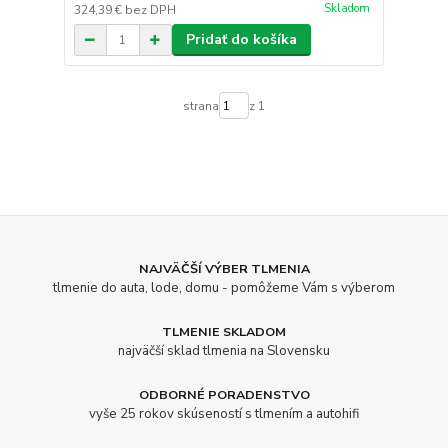
Skladom
324,39 €
bez DPH
Pridať do košíka
strana
z 1
NAJVÄČŠÍ VÝBER TLMENIA
tlmenie do auta, lode, domu - pomôžeme Vám s výberom
TLMENIE SKLADOM
najväčší sklad tlmenia na Slovensku
ODBORNÉ PORADENSTVO
vyše 25 rokov skúseností s tlmením a autohifi