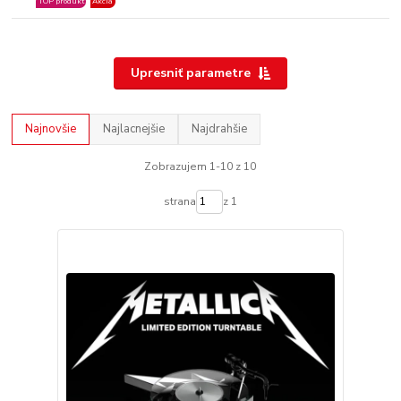
TOP produkt
Akcia
Upresniť parametre
Najnovšie
Najlacnejšie
Najdrahšie
Zobrazujem 1-10 z 10
strana
z 1