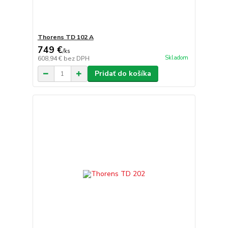
Thorens TD 102 A
749 €
/
ks
Skladom
608,94 €
bez DPH
Pridať do košíka