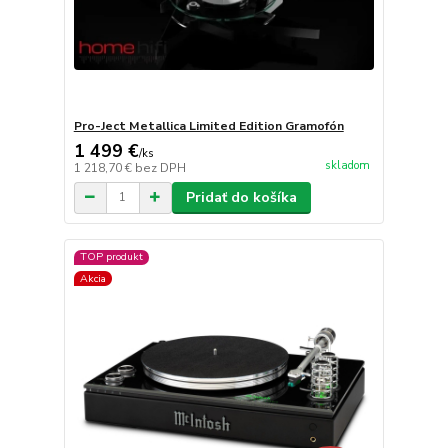
Pro-Ject Metallica Limited Edition Gramofón
1 499 €
/
ks
skladom
1 218,70 €
bez DPH
Pridať do košíka
TOP produkt
Akcia