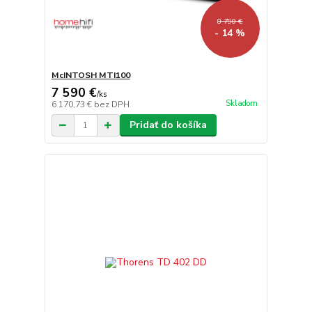
8 790 €
- 14 %
McINTOSH MTI100
7 590 €
/
ks
Skladom
6 170,73 €
bez DPH
Pridať do košíka