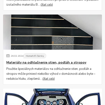
izolačného materiálu B...
čítať celé
26
.
02
.
2024
Homehifi články
Materiály na odhlučnenie stien, podláh a stropov
Použitie špeciálnych materiálov na odhlučnenie stien, podláh a
stropov môže priniesť niekoľko výhod v domácnosti alebo byte –
redukcia hluku, zlepšená...
čítať celé