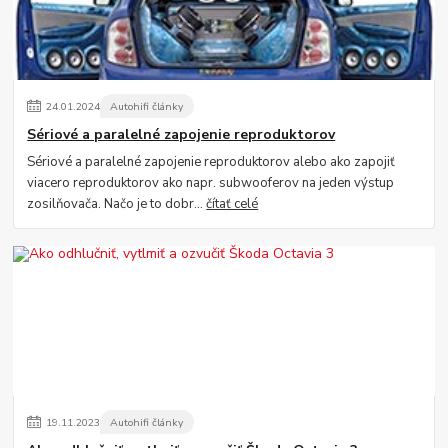
24
.
01
.
2024
Autohifi články
Sériové a paralelné zapojenie reproduktorov
Sériové a paralelné zapojenie reproduktorov alebo ako zapojiť
viacero reproduktorov ako napr. subwooferov na jeden výstup
zosilňovača. Načo je to dobr...
čítať celé
19
.
11
.
2023
Autohifi články