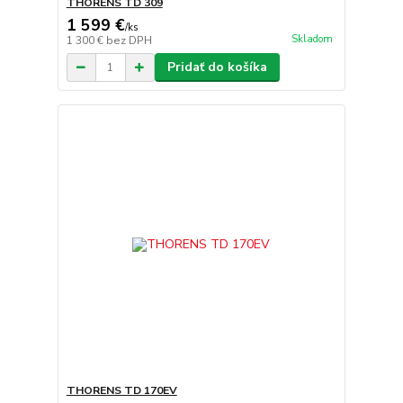
THORENS TD 309
1 599 €
/
ks
Skladom
1 300 €
bez DPH
Pridať do košíka
THORENS TD 170EV