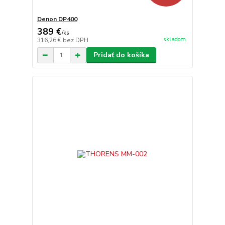
Denon DP400
389 €
/
ks
skladom
316,26 €
bez DPH
Pridať do košíka