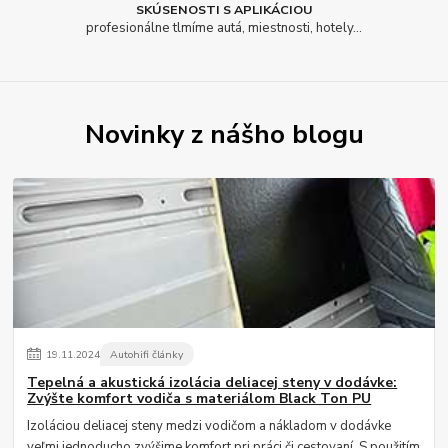
SKÚSENOSTI S APLIKÁCIOU
profesionálne tlmíme autá, miestnosti, hotely...
Novinky z nášho blogu
19
.
11
.
2024
Autohifi články
Tepelná a akustická izolácia deliacej steny v dodávke:
Zvýšte komfort vodiča s materiálom Black Ton PU
Izoláciou deliacej steny medzi vodičom a nákladom v dodávke
veľmi jednoducho zvýšime komfort pri práci či cestovaní. S použitím