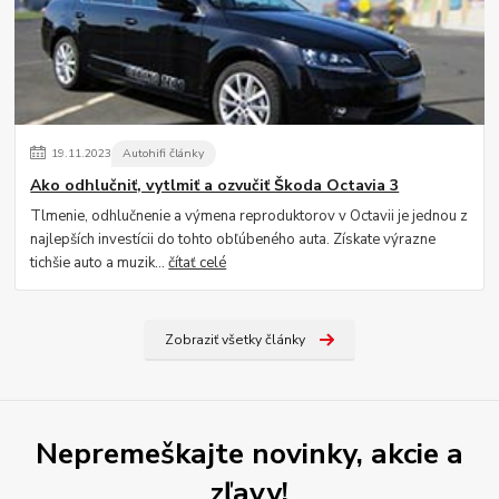
19
.
11
.
2023
Autohifi články
Ako odhlučniť, vytlmiť a ozvučiť Škoda Octavia 3
Tlmenie, odhlučnenie a výmena reproduktorov v Octavii je jednou z
najlepších investícii do tohto obľúbeného auta. Získate výrazne
tichšie auto a muzik...
čítať celé
Zobraziť všetky články
Nepremeškajte novinky, akcie a
zľavy!