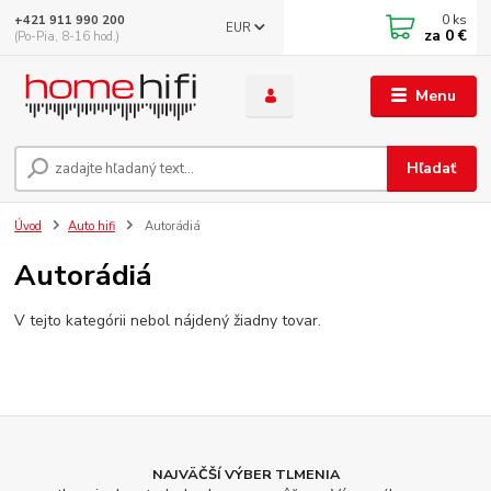
0
ks
+421 911 990 200
EUR
za
0 €
(Po-Pia, 8-16 hod.)
Menu
Hľadať
Úvod
Auto hifi
Autorádiá
Autorádiá
V tejto kategórii nebol nájdený žiadny tovar.
NAJVÄČŠÍ VÝBER TLMENIA