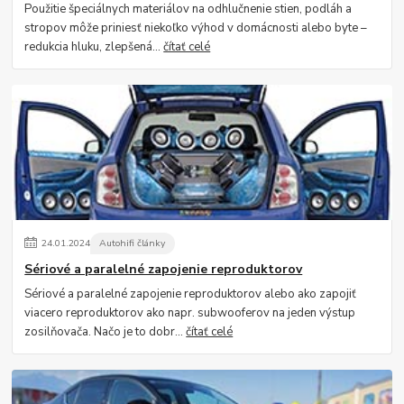
Použitie špeciálnych materiálov na odhlučnenie stien, podláh a
stropov môže priniesť niekoľko výhod v domácnosti alebo byte –
redukcia hluku, zlepšená...
čítať celé
24
.
01
.
2024
Autohifi články
Sériové a paralelné zapojenie reproduktorov
Sériové a paralelné zapojenie reproduktorov alebo ako zapojiť
viacero reproduktorov ako napr. subwooferov na jeden výstup
zosilňovača. Načo je to dobr...
čítať celé