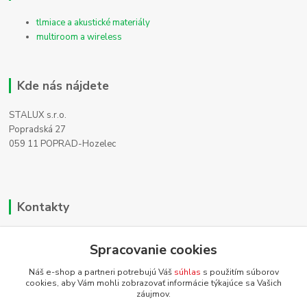
tlmiace a akustické materiály
multiroom a wireless
Kde nás nájdete
STALUX s.r.o.
Popradská 27
059 11 POPRAD-Hozelec
Kontakty
Zákaznícka podpora
Spracovanie cookies
+421 911 990 200
(Po-Pia, 8-16 hod.)
Náš e-shop a partneri potrebujú Váš
súhlas
s použitím súborov
cookies, aby Vám mohli zobrazovať informácie týkajúce sa Vašich
info@homehifi.sk
záujmov.