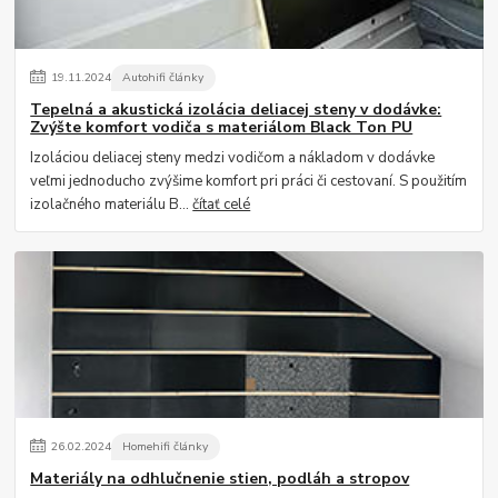
19
.
11
.
2024
Autohifi články
Tepelná a akustická izolácia deliacej steny v dodávke:
Zvýšte komfort vodiča s materiálom Black Ton PU
Izoláciou deliacej steny medzi vodičom a nákladom v dodávke
veľmi jednoducho zvýšime komfort pri práci či cestovaní. S použitím
izolačného materiálu B...
čítať celé
26
.
02
.
2024
Homehifi články
Materiály na odhlučnenie stien, podláh a stropov