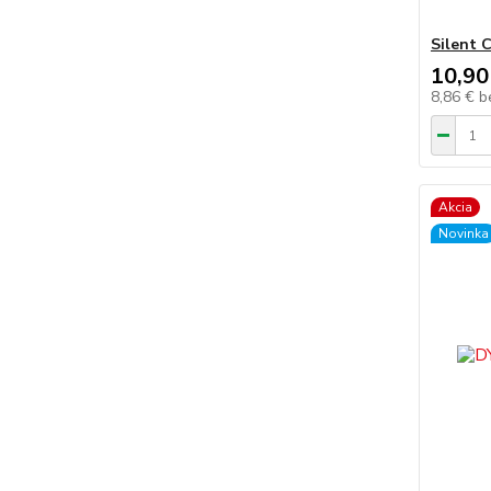
Silent 
10,90
8,86 €
b
Akcia
Novinka