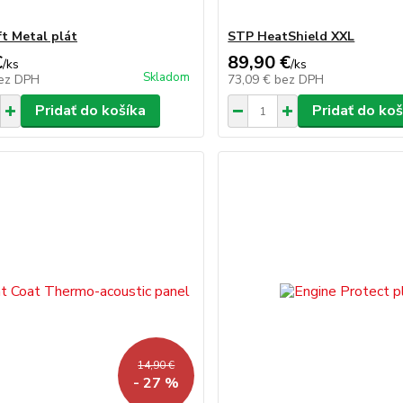
t Metal plát
STP HeatShield XXL
€
89,90 €
/
ks
/
ks
Skladom
ez DPH
73,09 €
bez DPH
Pridať do košíka
Pridať do koš
14,90 €
- 27 %