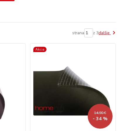
strana
z 3
ďalšie
Akcia
14,90 €
- 34 %