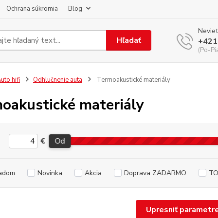
Ochrana súkromia
Blog
Neviet
Hľadať
+421
(Po-Pi
uto hifi
Odhlučnenie auta
Termoakustické materiály
oakustické materiály
€
Od
adom
Novinka
Akcia
Doprava ZADARMO
TO
Upresniť parametr