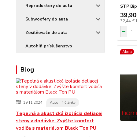
Reproduktory do auta
STP Bip
39,90
Subwoofery do auta
32,44 €
Zosilňovače do auta
Autohifi príslušenstvo
Akcia
Blog
19.11.2024
Autohifi články
Tepelná a akustická izolácia deliacej
steny v dodávke: Zvýšte komfort
vodiča s materiálom Black Ton PU