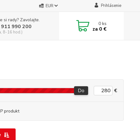
Prihlásenie
EUR
e si rady? Zavolajte.
0
ks
 911 990 200
za
0 €
a, 8-16 hod.)
Do
€
P produkt
e