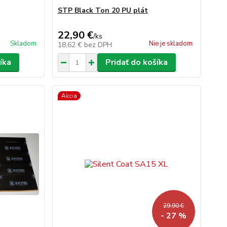
STP Black Ton 20 PU plát
22,90 €
/
ks
Skladom
Nie je skladom
18,62 €
bez DPH
íka
Pridať do košíka
Akcia
29,90 €
- 27 %