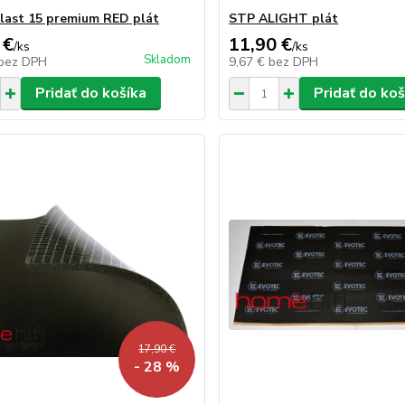
last 15 premium RED plát
STP ALIGHT plát
 €
11,90 €
/
ks
/
ks
Skladom
bez DPH
9,67 €
bez DPH
Pridať do košíka
Pridať do koš
17,90 €
- 28 %