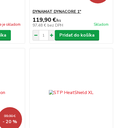
DYNAMAT DYNACORE 1"
119,90 €
/
ks
e je skladom
Skladom
97,48 €
bez DPH
íka
Pridať do košíka
99,90 €
- 20 %