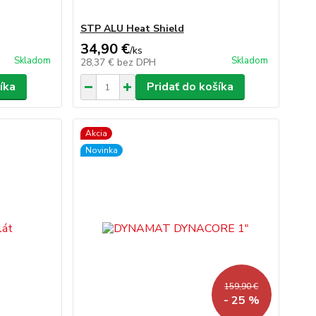
STP ALU Heat Shield
34,90 €
/
ks
Skladom
Skladom
28,37 €
bez DPH
íka
Pridať do košíka
Akcia
Novinka
159,90 €
- 25 %