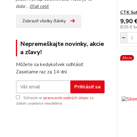
dobr...
čítať celé
CTK Sof
9,90 
Zobraziť všetky články
8,05 €
b
Nepremeškajte novinky, akcie
a zľavy!
Akcia
Môžete sa kedykoľvek odhlásiť.
Zasielame raz za 14 dní.
Prihlásiť sa
Súhlasím so
spracovaním osobných údajov
za
účelom zasielania newslettera.