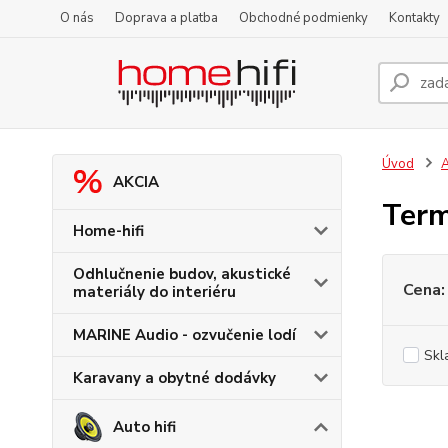
O nás
Doprava a platba
Obchodné podmienky
Kontakty
Úvod
A
AKCIA
Term
Home-hifi
Odhlučnenie budov, akustické
Cena:
materiály do interiéru
MARINE Audio - ozvučenie lodí
Skl
Karavany a obytné dodávky
Auto hifi