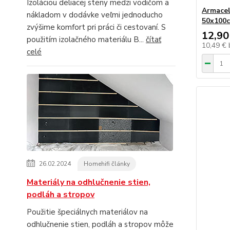
Izoláciou deliacej steny medzi vodičom a
Armacel
nákladom v dodávke veľmi jednoducho
50x100
zvýšime komfort pri práci či cestovaní. S
12,90
použitím izolačného materiálu B...
čítať
10,49 €
celé
26.02.2024
Homehifi články
Materiály na odhlučnenie stien,
podláh a stropov
Použitie špeciálnych materiálov na
odhlučnenie stien, podláh a stropov môže