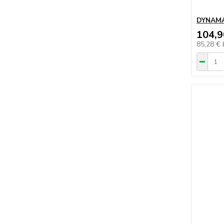
DYNAMA
104,9
85,28 €