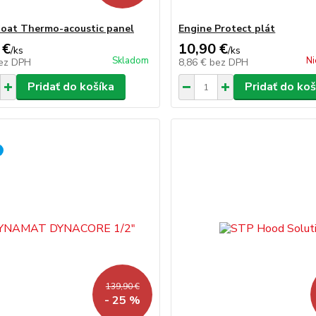
Coat Thermo-acoustic panel
Engine Protect plát
 €
10,90 €
/
ks
/
ks
Skladom
Ni
ez DPH
8,86 €
bez DPH
Pridať do košíka
Pridať do koš
139,90 €
- 25 %