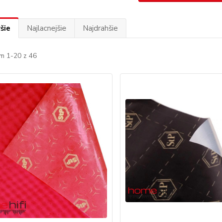
šie
Najlacnejšie
Najdrahšie
m 1-20 z 46