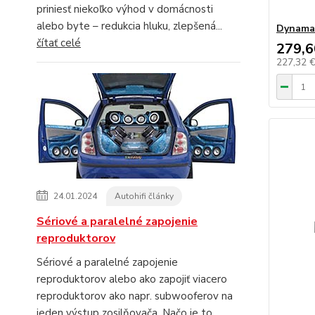
priniesť niekoľko výhod v domácnosti
alebo byte – redukcia hluku, zlepšená...
Dynama
čítať celé
279,6
227,32 
24.01.2024
Autohifi články
Sériové a paralelné zapojenie
reproduktorov
Sériové a paralelné zapojenie
reproduktorov alebo ako zapojiť viacero
reproduktorov ako napr. subwooferov na
jeden výstup zosilňovača. Načo je to