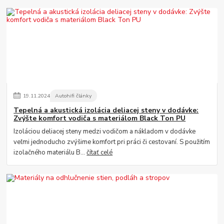
19
.
11
.
2024
Autohifi články
Tepelná a akustická izolácia deliacej steny v dodávke:
Zvýšte komfort vodiča s materiálom Black Ton PU
Izoláciou deliacej steny medzi vodičom a nákladom v dodávke
veľmi jednoducho zvýšime komfort pri práci či cestovaní. S použitím
izolačného materiálu B...
čítať celé