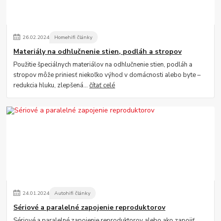
26
.
02
.
2024
Homehifi články
Materiály na odhlučnenie stien, podláh a stropov
Použitie špeciálnych materiálov na odhlučnenie stien, podláh a
stropov môže priniesť niekoľko výhod v domácnosti alebo byte –
redukcia hluku, zlepšená...
čítať celé
24
.
01
.
2024
Autohifi články
Sériové a paralelné zapojenie reproduktorov
Sériové a paralelné zapojenie reproduktorov alebo ako zapojiť