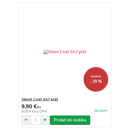
13,90 €
- 29 %
Silent Coat SA7 plát
9,90 €
/
ks
Skladom
8,05 €
bez DPH
Pridať do košíka