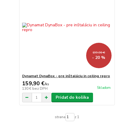
199,90 €
- 20 %
Dynamat DynaBox - pre inštaláciu in ceiling repro
159,90 €
/
ks
Skladom
130 €
bez DPH
Pridať do košíka
strana
z 1