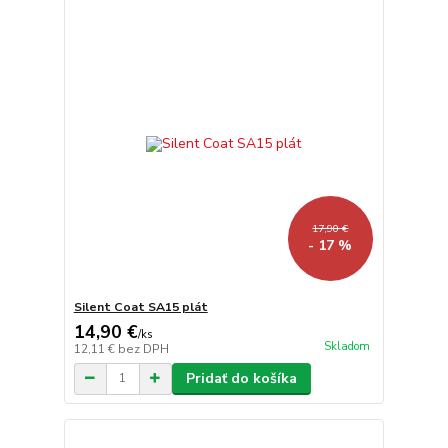
17,90 €
- 17 %
Silent Coat SA15 plát
14,90 €
/
ks
Skladom
12,11 €
bez DPH
Pridať do košíka