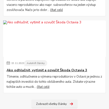
viacero reproduktorov ako napr. subwooferov na jeden výstup
zosilňovača. Načo je to dobr...
čítať celé
19
.
11
.
2023
Autohifi články
Ako odhlučniť, vytlmiť a ozvučiť Škoda Octavia 3
Tlmenie, odhlučnenie a výmena reproduktorov v Octavii je jednou z
najlepších investícii do tohto obľúbeného auta. Získate výrazne
tichšie auto a muzik...
čítať celé
Zobraziť všetky články