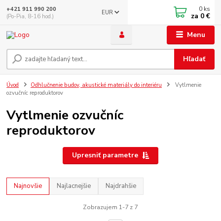
0
ks
+421 911 990 200
EUR
za
0 €
(Po-Pia, 8-16 hod.)
Menu
Hľadať
Úvod
Odhlučnenie budov, akustické materiály do interiéru
Vytlmenie
ozvučníc reproduktorov
Vytlmenie ozvučníc
reproduktorov
Upresniť parametre
Najnovšie
Najlacnejšie
Najdrahšie
Zobrazujem 1-7 z 7