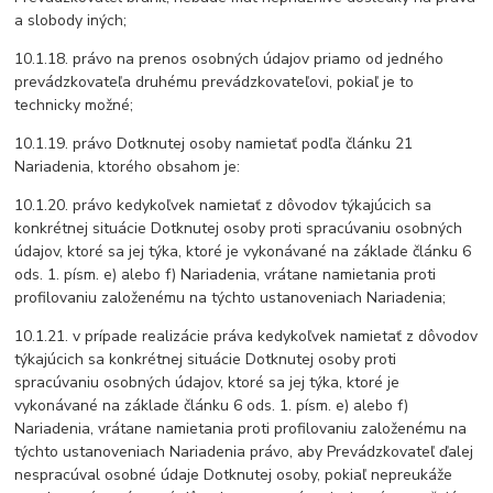
a slobody iných;
10.1.18. právo na prenos osobných údajov priamo od jedného
prevádzkovateľa druhému prevádzkovateľovi, pokiaľ je to
technicky možné;
10.1.19. právo Dotknutej osoby namietať podľa článku 21
Nariadenia, ktorého obsahom je:
10.1.20. právo kedykoľvek namietať z dôvodov týkajúcich sa
konkrétnej situácie Dotknutej osoby proti spracúvaniu osobných
údajov, ktoré sa jej týka, ktoré je vykonávané na základe článku 6
ods. 1. písm. e) alebo f) Nariadenia, vrátane namietania proti
profilovaniu založenému na týchto ustanoveniach Nariadenia;
10.1.21. v prípade realizácie práva kedykoľvek namietať z dôvodov
týkajúcich sa konkrétnej situácie Dotknutej osoby proti
spracúvaniu osobných údajov, ktoré sa jej týka, ktoré je
vykonávané na základe článku 6 ods. 1. písm. e) alebo f)
Nariadenia, vrátane namietania proti profilovaniu založenému na
týchto ustanoveniach Nariadenia právo, aby Prevádzkovateľ ďalej
nespracúval osobné údaje Dotknutej osoby, pokiaľ nepreukáže