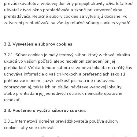
prevádzkovateľovi webovej domény prepojiť aktivity užívateľa, keď
užívateľ otvorí okno prehľadávača a skončí pri zatvorení okna
prehľadávača. Relačné súbory cookies sa vytvárajú dočasne. Po
zatvorení prehľadávača sa všetky relačné súbory cookies vymažú.
3.2. Vysvetlenie súborov cookies
3.2.1. Súbor cookies je malý textový súbor, ktorý webová lokalita
ukladá vo vašom počítači alebo mobilnom zariadení pri jej
prehliadaní. Vďaka tomuto súboru si webová lokalita na určitý čas
uchováva informácie o vašich krokoch a preferenciách (ako sú
prihlasovacie meno, jazyk, veľkosť písma a iné nastavenia
zobrazovania), takže ich pri ďalšej návšteve webovej lokality
alebo prehliadaní jej jednotlivých stránok nemusíte opätovne
uvádzať.
3.3. Poučenie o využití súborov cookies
3.3.1. Internetová doména prevádzkovateľa používa súbory
cookies, aby sme uchovali: