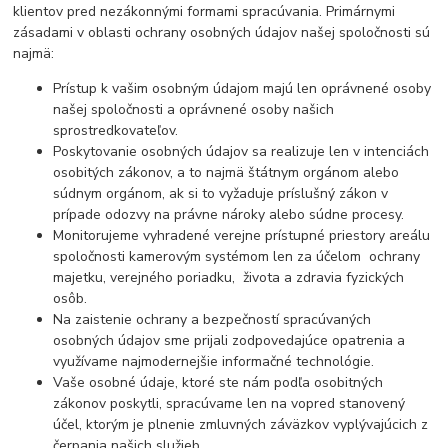
klientov pred nezákonnými formami spracúvania. Primárnymi
zásadami v oblasti ochrany osobných údajov našej spoločnosti sú
najmä:
Prístup k vašim osobným údajom majú len oprávnené osoby
našej spoločnosti a oprávnené osoby našich
sprostredkovateľov.
Poskytovanie osobných údajov sa realizuje len v intenciách
osobitých zákonov, a to najmä štátnym orgánom alebo
súdnym orgánom, ak si to vyžaduje príslušný zákon v
prípade odozvy na právne nároky alebo súdne procesy.
Monitorujeme vyhradené verejne prístupné priestory areálu
spoločnosti kamerovým systémom len za účelom ochrany
majetku, verejného poriadku, života a zdravia fyzických
osôb.
Na zaistenie ochrany a bezpečností spracúvaných
osobných údajov sme prijali zodpovedajúce opatrenia a
využívame najmodernejšie informačné technológie.
Vaše osobné údaje, ktoré ste nám podľa osobitných
zákonov poskytli, spracúvame len na vopred stanovený
účel, ktorým je plnenie zmluvných záväzkov vyplývajúcich z
čerpania našich služieb.