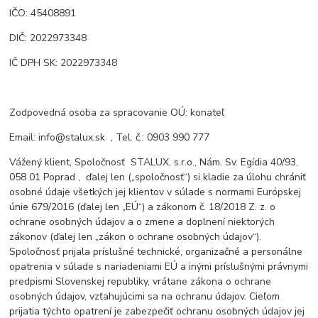
IČO: 45408891
DIČ: 2022973348
IČ DPH SK: 2022973348
Zodpovedná osoba za spracovanie OÚ: konateľ
Email: info@stalux.sk , Tel. č.: 0903 990 777
Vážený klient, Spoločnosť
STALUX, s.r.o., Nám. Sv. Egídia 40/93,
058 01 Poprad , ďalej len („spoločnosť“) si kladie za úlohu chrániť
osobné údaje všetkých jej klientov v súlade s normami Európskej
únie 679/2016 (ďalej len „EÚ“) a zákonom č. 18/2018 Z. z. o
ochrane osobných údajov a o zmene a doplnení niektorých
zákonov (ďalej len „zákon o ochrane osobných údajov“).
Spoločnosť prijala príslušné technické, organizačné a personálne
opatrenia v súlade s nariadeniami EÚ a inými príslušnými právnymi
predpismi Slovenskej republiky, vrátane zákona o ochrane
osobných údajov, vzťahujúcimi sa na ochranu údajov. Cieľom
prijatia týchto opatrení je zabezpečiť ochranu osobných údajov jej