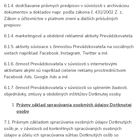
6.1.4. dodržiavanie právnych predpisov v súvislosti s archiváciou
dokumentov a dokladov napr. podľa zákona č. 431/2002 Z. z.,
Zákon o účtovníctve v platnom znení a ďalších príslušných
prepisov
6.1.4. marketingové a obdobné reklamné aktivity Prevádzkovateľa
6.1.5. aktivity súvisiace s činnosťou Prevádzkovateľa na sociálnych
sieťach napríklad: Facebook, Instagram, Twitter a iné.
6.1.6. činnosť Prevádzkovateľa v súvislosti s internetovými
aktivitami akými sú napríklad cielenie reklamy prostredníctvom
Facebook Ads, Google Ads a iné.
6.1.7. činnosť Prevádzkovateľa v súvislosti so splnením žiadosti,
objednávky, zmluvy a obdobných inštitútov Dotknutej osoby.
Právny základ spracúvania osobných údajov Dotknutej
osoby
7.1. Právnym základom spracúvania osobných údajov Dotknutých
osôb je, v závislosti od konkrétnych spracúvaných osobných
údajov a účelu ich spracúvania súhlas Dotknutých osôb so