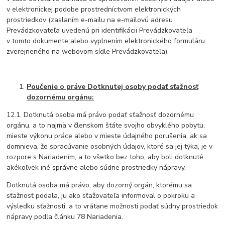
v elektronickej podobe prostredníctvom elektronických
prostriedkov (zaslaním e-mailu na e-mailovú adresu
Prevádzkovateľa uvedenú pri identifikácii Prevádzkovateľa
v tomto dokumente alebo vyplnením elektronického formuláru
zverejneného na webovom sídle Prevádzkovateľa).
Poučenie o práve Dotknutej osoby podať sťažnosť
dozornému orgánu:
12.1. Dotknutá osoba má právo podať sťažnosť dozornému
orgánu, a to najmä v členskom štáte svojho obvyklého pobytu,
mieste výkonu práce alebo v mieste údajného porušenia, ak sa
domnieva, že spracúvanie osobných údajov, ktoré sa jej týka, je v
rozpore s Nariadením, a to všetko bez toho, aby boli dotknuté
akékoľvek iné správne alebo súdne prostriedky nápravy.
Dotknutá osoba má právo, aby dozorný orgán, ktorému sa
sťažnosť podala, ju ako sťažovateľa informoval o pokroku a
výsledku sťažnosti, a to vrátane možnosti podať súdny prostriedok
nápravy podľa článku 78 Nariadenia.