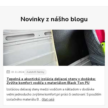
Novinky z nášho blogu
19
.
11
.
2024
Autohifi články
Tepelná a akustická izolácia deliacej steny v dodávke:
Zvýšte komfort vodiča s materiálom Black Ton PU
Izoláciou deliacej steny medzi vodičom a nákladom v dodávke
veľmi jednoducho zvýšime komfort pri práci či cestovaní. S použitím
izolačného materiálu B...
čítať celé