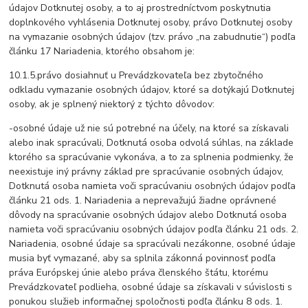
údajov Dotknutej osoby, a to aj prostredníctvom poskytnutia
doplnkového vyhlásenia Dotknutej osoby, právo Dotknutej osoby
na vymazanie osobných údajov (tzv. právo „na zabudnutie“) podľa
článku 17 Nariadenia, ktorého obsahom je:
10.1.5.právo dosiahnuť u Prevádzkovateľa bez zbytočného
odkladu vymazanie osobných údajov, ktoré sa dotýkajú Dotknutej
osoby, ak je splnený niektorý z týchto dôvodov:
-osobné údaje už nie sú potrebné na účely, na ktoré sa získavali
alebo inak spracúvali, Dotknutá osoba odvolá súhlas, na základe
ktorého sa spracúvanie vykonáva, a to za splnenia podmienky, že
neexistuje iný právny základ pre spracúvanie osobných údajov,
Dotknutá osoba namieta voči spracúvaniu osobných údajov podľa
článku 21 ods. 1. Nariadenia a neprevažujú žiadne oprávnené
dôvody na spracúvanie osobných údajov alebo Dotknutá osoba
namieta voči spracúvaniu osobných údajov podľa článku 21 ods. 2.
Nariadenia, osobné údaje sa spracúvali nezákonne, osobné údaje
musia byť vymazané, aby sa splnila zákonná povinnosť podľa
práva Európskej únie alebo práva členského štátu, ktorému
Prevádzkovateľ podlieha, osobné údaje sa získavali v súvislosti s
ponukou služieb informačnej spoločnosti podľa článku 8 ods. 1.