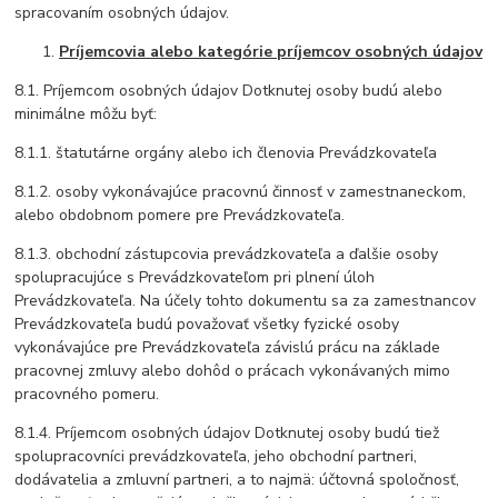
spracovaním osobných údajov.
Príjemcovia alebo kategórie príjemcov osobných údajov
8.1. Príjemcom osobných údajov Dotknutej osoby budú alebo
minimálne môžu byť:
8.1.1. štatutárne orgány alebo ich členovia Prevádzkovateľa
8.1.2. osoby vykonávajúce pracovnú činnosť v zamestnaneckom,
alebo obdobnom pomere pre Prevádzkovateľa.
8.1.3. obchodní zástupcovia prevádzkovateľa a ďalšie osoby
spolupracujúce s Prevádzkovateľom pri plnení úloh
Prevádzkovateľa. Na účely tohto dokumentu sa za zamestnancov
Prevádzkovateľa budú považovať všetky fyzické osoby
vykonávajúce pre Prevádzkovateľa závislú prácu na základe
pracovnej zmluvy alebo dohôd o prácach vykonávaných mimo
pracovného pomeru.
8.1.4. Príjemcom osobných údajov Dotknutej osoby budú tiež
spolupracovníci prevádzkovateľa, jeho obchodní partneri,
dodávatelia a zmluvní partneri, a to najmä: účtovná spoločnosť,