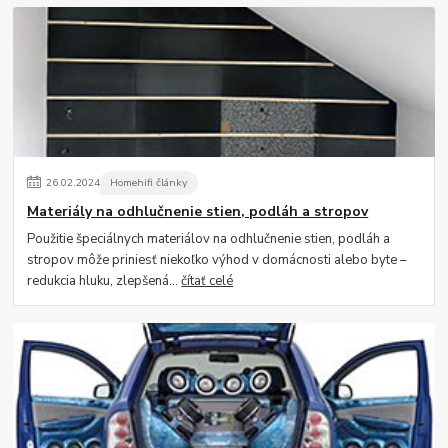
26
.
02
.
2024
Homehifi články
Materiály na odhlučnenie stien, podláh a stropov
Použitie špeciálnych materiálov na odhlučnenie stien, podláh a
stropov môže priniesť niekoľko výhod v domácnosti alebo byte –
redukcia hluku, zlepšená...
čítať celé