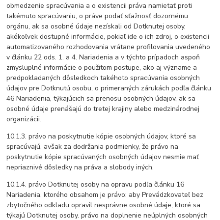
obmedzenie spracúvania a o existencii práva namietať proti
takémuto spracúvaniu, o práve podať sťažnosť dozornému
orgánu, ak sa osobné údaje nezískali od Dotknutej osoby,
akékoľvek dostupné informácie, pokiaľ ide o ich zdroj, o existencii
automatizovaného rozhodovania vrátane profilovania uvedeného
v článku 22 ods. 1. a 4. Nariadenia a v týchto prípadoch aspoň
zmysluplné informácie o použitom postupe, ako aj význame a
predpokladaných dôsledkoch takéhoto spracúvania osobných
údajov pre Dotknutú osobu, o primeraných zárukách podľa článku
46 Nariadenia, týkajúcich sa prenosu osobných údajov, ak sa
osobné údaje prenášajú do tretej krajiny alebo medzinárodnej
organizácii.
10.1.3. právo na poskytnutie kópie osobných údajov, ktoré sa
spracúvajú, avšak za dodržania podmienky, že právo na
poskytnutie kópie spracúvaných osobných údajov nesmie mať
nepriaznivé dôsledky na práva a slobody iných.
10.1.4. právo Dotknutej osoby na opravu podľa článku 16
Nariadenia, ktorého obsahom je právo: aby Prevádzkovateľ bez
zbytočného odkladu opravil nesprávne osobné údaje, ktoré sa
týkajú Dotknutej osoby. právo na doplnenie neúplných osobných