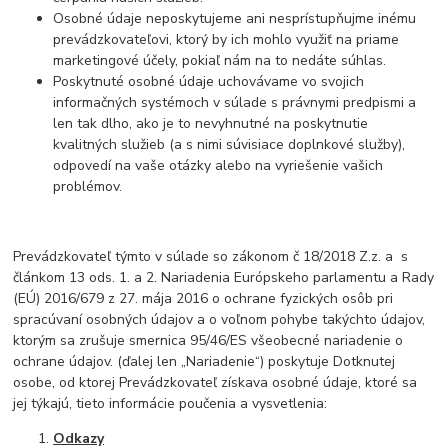
Osobné údaje neposkytujeme ani nesprístupňujme inému
prevádzkovateľovi, ktorý by ich mohlo využiť na priame
marketingové účely, pokiaľ nám na to nedáte súhlas.
Poskytnuté osobné údaje uchovávame vo svojich
informačných systémoch v súlade s právnymi predpismi a
len tak dlho, ako je to nevyhnutné na poskytnutie
kvalitných služieb (a s nimi súvisiace doplnkové služby),
odpovedí na vaše otázky alebo na vyriešenie vašich
problémov.
Prevádzkovateľ týmto v súlade so zákonom č 18/2018 Z.z. a s
článkom 13 ods. 1. a 2. Nariadenia Európskeho parlamentu a Rady
(EÚ) 2016/679 z 27. mája 2016 o ochrane fyzických osôb pri
spracúvaní osobných údajov a o voľnom pohybe takýchto údajov,
ktorým sa zrušuje smernica 95/46/ES všeobecné nariadenie o
ochrane údajov. (ďalej len „Nariadenie“) poskytuje Dotknutej
osobe, od ktorej Prevádzkovateľ získava osobné údaje, ktoré sa
jej týkajú, tieto informácie poučenia a vysvetlenia:
Odkazy