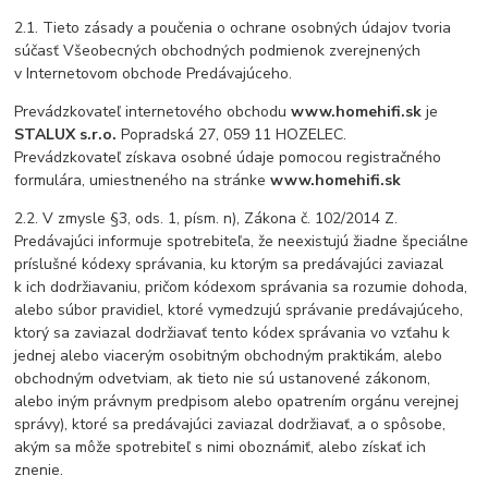
2.1. Tieto zásady a poučenia o ochrane osobných údajov tvoria
súčasť Všeobecných obchodných podmienok zverejnených
v Internetovom obchode Predávajúceho.
Prevádzkovateľ internetového obchodu
www.homehifi.sk
je
STALUX s.r.o.
Popradská 27, 059 11 HOZELEC.
Prevádzkovateľ získava osobné údaje pomocou registračného
formulára, umiestneného na stránke
www.homehifi.sk
2.2. V zmysle §3, ods. 1, písm. n), Zákona č. 102/2014 Z.
Predávajúci informuje spotrebiteľa, že neexistujú žiadne špeciálne
príslušné kódexy správania, ku ktorým sa predávajúci zaviazal
k ich dodržiavaniu, pričom kódexom správania sa rozumie dohoda,
alebo súbor pravidiel, ktoré vymedzujú správanie predávajúceho,
ktorý sa zaviazal dodržiavať tento kódex správania vo vzťahu k
jednej alebo viacerým osobitným obchodným praktikám, alebo
obchodným odvetviam, ak tieto nie sú ustanovené zákonom,
alebo iným právnym predpisom alebo opatrením orgánu verejnej
správy), ktoré sa predávajúci zaviazal dodržiavať, a o spôsobe,
akým sa môže spotrebiteľ s nimi oboznámiť, alebo získať ich
znenie.