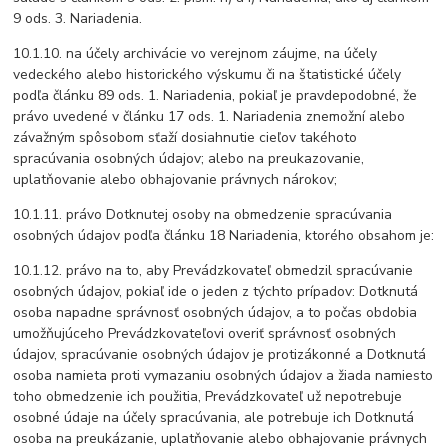
9 ods. 3. Nariadenia.
10.1.10. na účely archivácie vo verejnom záujme, na účely
vedeckého alebo historického výskumu či na štatistické účely
podľa článku 89 ods. 1. Nariadenia, pokiaľ je pravdepodobné, že
právo uvedené v článku 17 ods. 1. Nariadenia znemožní alebo
závažným spôsobom sťaží dosiahnutie cieľov takéhoto
spracúvania osobných údajov; alebo na preukazovanie,
uplatňovanie alebo obhajovanie právnych nárokov;
10.1.11. právo Dotknutej osoby na obmedzenie spracúvania
osobných údajov podľa článku 18 Nariadenia, ktorého obsahom je:
10.1.12. právo na to, aby Prevádzkovateľ obmedzil spracúvanie
osobných údajov, pokiaľ ide o jeden z týchto prípadov: Dotknutá
osoba napadne správnosť osobných údajov, a to počas obdobia
umožňujúceho Prevádzkovateľovi overiť správnosť osobných
údajov, spracúvanie osobných údajov je protizákonné a Dotknutá
osoba namieta proti vymazaniu osobných údajov a žiada namiesto
toho obmedzenie ich použitia, Prevádzkovateľ už nepotrebuje
osobné údaje na účely spracúvania, ale potrebuje ich Dotknutá
osoba na preukázanie, uplatňovanie alebo obhajovanie právnych