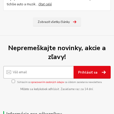
tichšie auto a muzik...
čítať celé
Zobraziť všetky články
Nepremeškajte novinky, akcie a
zľavy!
Prihlásiť sa
Súhlasím so
spracovaním osobných údajov
za účelom zasielania newslettera.
Môžete sa kedykoľvek odhlásiť. Zasielame raz za 14 dní.
Informácie pre zákazníkov