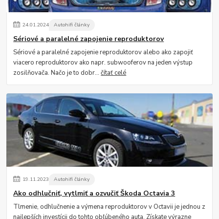
24
.
01
.
2024
Autohifi články
Sériové a paralelné zapojenie reproduktorov
Sériové a paralelné zapojenie reproduktorov alebo ako zapojiť
viacero reproduktorov ako napr. subwooferov na jeden výstup
zosilňovača. Načo je to dobr...
čítať celé
19
.
11
.
2023
Autohifi články
Ako odhlučniť, vytlmiť a ozvučiť Škoda Octavia 3
Tlmenie, odhlučnenie a výmena reproduktorov v Octavii je jednou z
najlepších investícii do tohto obľúbeného auta. Získate výrazne