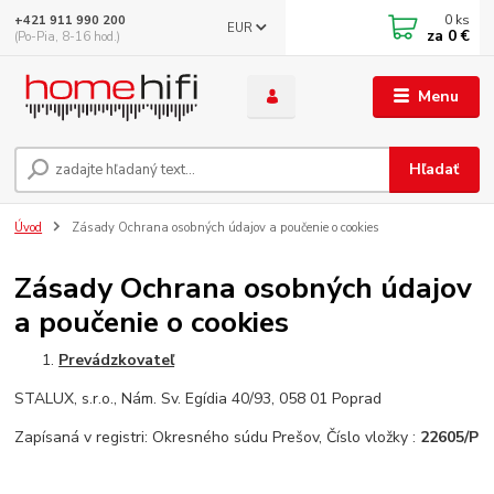
0
ks
+421 911 990 200
EUR
za
0 €
(Po-Pia, 8-16 hod.)
Menu
Hľadať
Úvod
Zásady Ochrana osobných údajov a poučenie o cookies
Zásady Ochrana osobných údajov
a poučenie o cookies
Prevádzkovateľ
STALUX, s.r.o., Nám. Sv. Egídia 40/93, 058 01 Poprad
Zapísaná v registri: Okresného súdu Prešov, Číslo vložky :
22605/P