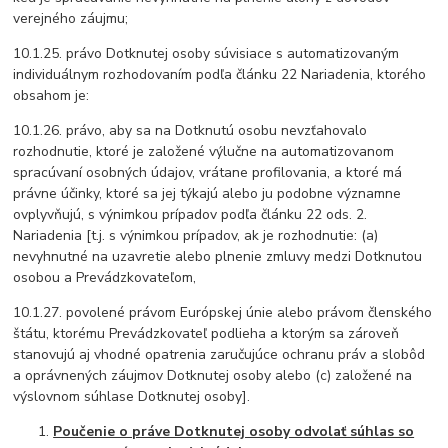
verejného záujmu;
10.1.25. právo Dotknutej osoby súvisiace s automatizovaným
individuálnym rozhodovaním podľa článku 22 Nariadenia, ktorého
obsahom je:
10.1.26. právo, aby sa na Dotknutú osobu nevzťahovalo
rozhodnutie, ktoré je založené výlučne na automatizovanom
spracúvaní osobných údajov, vrátane profilovania, a ktoré má
právne účinky, ktoré sa jej týkajú alebo ju podobne významne
ovplyvňujú, s výnimkou prípadov podľa článku 22 ods. 2.
Nariadenia [t.j. s výnimkou prípadov, ak je rozhodnutie: (a)
nevyhnutné na uzavretie alebo plnenie zmluvy medzi Dotknutou
osobou a Prevádzkovateľom,
10.1.27. povolené právom Európskej únie alebo právom členského
štátu, ktorému Prevádzkovateľ podlieha a ktorým sa zároveň
stanovujú aj vhodné opatrenia zaručujúce ochranu práv a slobôd
a oprávnených záujmov Dotknutej osoby alebo (c) založené na
výslovnom súhlase Dotknutej osoby].
Poučenie o práve Dotknutej osoby odvolať súhlas so