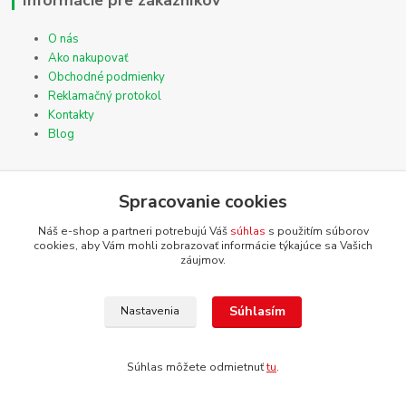
O nás
Ako nakupovať
Obchodné podmienky
Reklamačný protokol
Kontakty
Blog
TOP kategórie
Spracovanie cookies
Náš e-shop a partneri potrebujú Váš
súhlas
s použitím súborov
tlmiace a akustické materiály
cookies, aby Vám mohli zobrazovať informácie týkajúce sa Vašich
multiroom a wireless
záujmov.
Súhlasím
Nastavenia
Kde nás nájdete
STALUX s.r.o.
Súhlas môžete odmietnuť
tu
.
Popradská 27
059 11 POPRAD-Hozelec