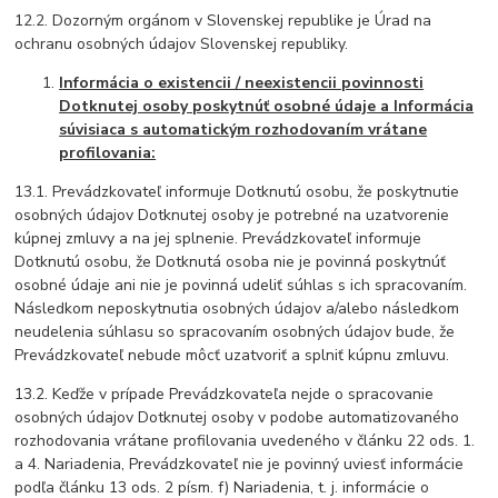
12.2. Dozorným orgánom v Slovenskej republike je Úrad na
ochranu osobných údajov Slovenskej republiky.
Informácia o existencii / neexistencii povinnosti
Dotknutej osoby poskytnúť osobné údaje a Informácia
súvisiaca s automatickým rozhodovaním vrátane
profilovania:
13.1. Prevádzkovateľ informuje Dotknutú osobu, že poskytnutie
osobných údajov Dotknutej osoby je potrebné na uzatvorenie
kúpnej zmluvy a na jej splnenie. Prevádzkovateľ informuje
Dotknutú osobu, že Dotknutá osoba nie je povinná poskytnúť
osobné údaje ani nie je povinná udeliť súhlas s ich spracovaním.
Následkom neposkytnutia osobných údajov a/alebo následkom
neudelenia súhlasu so spracovaním osobných údajov bude, že
Prevádzkovateľ nebude môcť uzatvoriť a splniť kúpnu zmluvu.
13.2. Keďže v prípade Prevádzkovateľa nejde o spracovanie
osobných údajov Dotknutej osoby v podobe automatizovaného
rozhodovania vrátane profilovania uvedeného v článku 22 ods. 1.
a 4. Nariadenia, Prevádzkovateľ nie je povinný uviesť informácie
podľa článku 13 ods. 2 písm. f) Nariadenia, t. j. informácie o