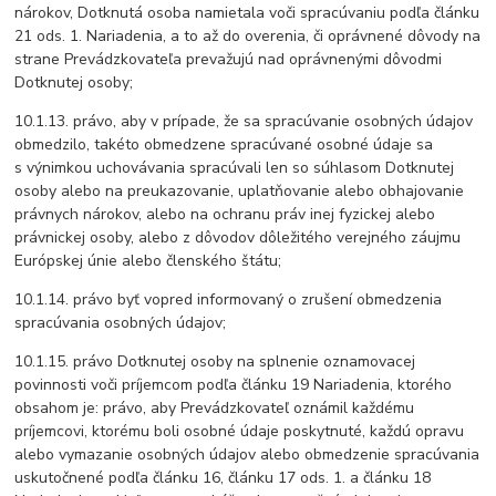
nárokov, Dotknutá osoba namietala voči spracúvaniu podľa článku
21 ods. 1. Nariadenia, a to až do overenia, či oprávnené dôvody na
strane Prevádzkovateľa prevažujú nad oprávnenými dôvodmi
Dotknutej osoby;
10.1.13. právo, aby v prípade, že sa spracúvanie osobných údajov
obmedzilo, takéto obmedzene spracúvané osobné údaje sa
s výnimkou uchovávania spracúvali len so súhlasom Dotknutej
osoby alebo na preukazovanie, uplatňovanie alebo obhajovanie
právnych nárokov, alebo na ochranu práv inej fyzickej alebo
právnickej osoby, alebo z dôvodov dôležitého verejného záujmu
Európskej únie alebo členského štátu;
10.1.14. právo byť vopred informovaný o zrušení obmedzenia
spracúvania osobných údajov;
10.1.15. právo Dotknutej osoby na splnenie oznamovacej
povinnosti voči príjemcom podľa článku 19 Nariadenia, ktorého
obsahom je: právo, aby Prevádzkovateľ oznámil každému
príjemcovi, ktorému boli osobné údaje poskytnuté, každú opravu
alebo vymazanie osobných údajov alebo obmedzenie spracúvania
uskutočnené podľa článku 16, článku 17 ods. 1. a článku 18