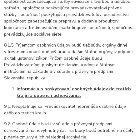
spoločnosť zabezpečujúca služby súvisiace s tvorbou a údržbou
softvéru, spoločnosť poskytujúca prevádzkovateľovi právne
služby, spoločnosť poskytujúca prevádzkovateľovi poradenstvo,
spoločnosti zabezpečujúce prepravu a dodanie produktov
kupujúcim a tretím osobám, marketingové spoločnosti, spoločnosti
prevádzkujúce sociálne siete.
8.1.5. Príjemcom osobných údajov budú tiež súdy, orgány činné
v trestnom konaní, daňový úrad a ďalšie štátne orgány, v prípade
ak tak ustanoví zákon. Pričom osobné údaje budú
Prevádzkovateľom poskytnuté daným úradom a štátnym
inštitúciám na základe a v súlade s právnymi predpismi
Slovenskej republiky.
Informácia o poskytovaní osobných údajov do tretích
krajín a dobe ich uchovávania:
9.1. Neuplatňuje sa, Prevádzkovateľ neprenáša osobné údaje
osôb do tretích krajín.
9.2. Osobné údaje budú v súlade s právnymi predpismi
uchovávané na nevyhnutný čas, na ktorý budú potrebné na účely
plnenia zmluvy a ich následnej archivácie.