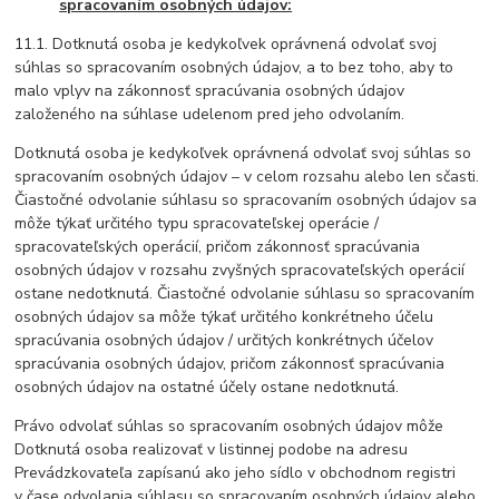
spracovaním osobných údajov:
11.1. Dotknutá osoba je kedykoľvek oprávnená odvolať svoj
súhlas so spracovaním osobných údajov, a to bez toho, aby to
malo vplyv na zákonnosť spracúvania osobných údajov
založeného na súhlase udelenom pred jeho odvolaním.
Dotknutá osoba je kedykoľvek oprávnená odvolať svoj súhlas so
spracovaním osobných údajov – v celom rozsahu alebo len sčasti.
Čiastočné odvolanie súhlasu so spracovaním osobných údajov sa
môže týkať určitého typu spracovateľskej operácie /
spracovateľských operácií, pričom zákonnosť spracúvania
osobných údajov v rozsahu zvyšných spracovateľských operácií
ostane nedotknutá. Čiastočné odvolanie súhlasu so spracovaním
osobných údajov sa môže týkať určitého konkrétneho účelu
spracúvania osobných údajov / určitých konkrétnych účelov
spracúvania osobných údajov, pričom zákonnosť spracúvania
osobných údajov na ostatné účely ostane nedotknutá.
Právo odvolať súhlas so spracovaním osobných údajov môže
Dotknutá osoba realizovať v listinnej podobe na adresu
Prevádzkovateľa zapísanú ako jeho sídlo v obchodnom registri
v čase odvolania súhlasu so spracovaním osobných údajov alebo