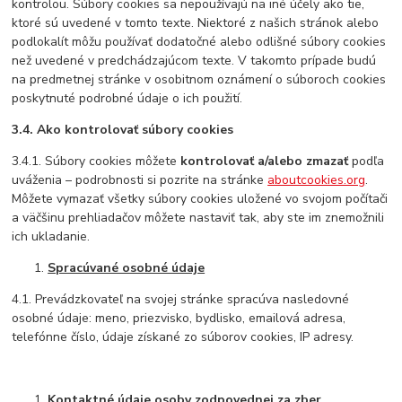
kontrolou. Súbory cookies sa nepoužívajú na iné účely ako tie,
ktoré sú uvedené v tomto texte. Niektoré z našich stránok alebo
podlokalít môžu používať dodatočné alebo odlišné súbory cookies
než uvedené v predchádzajúcom texte. V takomto prípade budú
na predmetnej stránke v osobitnom oznámení o súboroch cookies
poskytnuté podrobné údaje o ich použití.
3.4. Ako kontrolovať súbory cookies
3.4.1. Súbory cookies môžete
kontrolovať a/alebo zmazať
podľa
uváženia – podrobnosti si pozrite na stránke
aboutcookies.org
.
Môžete vymazať všetky súbory cookies uložené vo svojom počítači
a väčšinu prehliadačov môžete nastaviť tak, aby ste im znemožnili
ich ukladanie.
Spracúvané osobné údaje
4.1. Prevádzkovateľ na svojej stránke spracúva nasledovné
osobné údaje: meno, priezvisko, bydlisko, emailová adresa,
telefónne číslo, údaje získané zo súborov cookies, IP adresy.
Kontaktné údaje osoby zodpovednej za zber