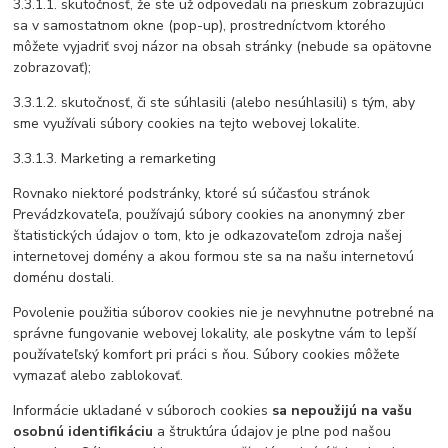
3.3.1.1. skutočnosť, že ste už odpovedali na prieskum zobrazujúci
sa v samostatnom okne (pop-up), prostredníctvom ktorého
môžete vyjadriť svoj názor na obsah stránky (nebude sa opätovne
zobrazovať);
3.3.1.2. skutočnosť, či ste súhlasili (alebo nesúhlasili) s tým, aby
sme využívali súbory cookies na tejto webovej lokalite.
3.3.1.3. Marketing a remarketing
Rovnako niektoré podstránky, ktoré sú súčasťou stránok
Prevádzkovateľa, používajú súbory cookies na anonymný zber
štatistických údajov o tom, kto je odkazovateľom zdroja našej
internetovej domény a akou formou ste sa na našu internetovú
doménu dostali.
Povolenie použitia súborov cookies nie je nevyhnutne potrebné na
správne fungovanie webovej lokality, ale poskytne vám to lepší
používateľský komfort pri práci s ňou. Súbory cookies môžete
vymazať alebo zablokovať.
Informácie ukladané v súboroch cookies
sa nepoužijú na vašu
osobnú identifikáciu
a štruktúra údajov je plne pod našou