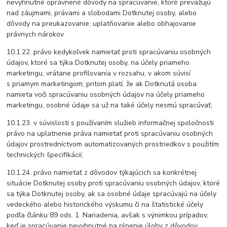
nevyhnutné oprávnené dôvody na spracúvanie, ktoré prevažujú
nad záujmami, právami a slobodami Dotknutej osoby, alebo
dôvody na preukazovanie, uplatňovanie alebo obhajovanie
právnych nárokov
10.1.22. právo kedykoľvek namietať proti spracúvaniu osobných
údajov, ktoré sa týka Dotknutej osoby, na účely priameho
marketingu, vrátane profilovania v rozsahu, v akom súvisí
s priamym marketingom; pritom platí, že ak Dotknutá osoba
namieta voči spracúvaniu osobných údajov na účely priameho
marketingu, osobné údaje sa už na také účely nesmú spracúvať;
10.1.23. v súvislosti s používaním služieb informačnej spoločnosti
právo na uplatnenie práva namietať proti spracúvaniu osobných
údajov prostredníctvom automatizovaných prostriedkov s použitím
technických špecifikácií;
10.1.24. právo namietať z dôvodov týkajúcich sa konkrétnej
situácie Dotknutej osoby proti spracúvaniu osobných údajov, ktoré
sa týka Dotknutej osoby, ak sa osobné údaje spracúvajú na účely
vedeckého alebo historického výskumu či na štatistické účely
podľa článku 89 ods. 1. Nariadenia, avšak s výnimkou prípadov,
keď je spracúvanie nevyhnutné na plnenie úlohy z dôvodov