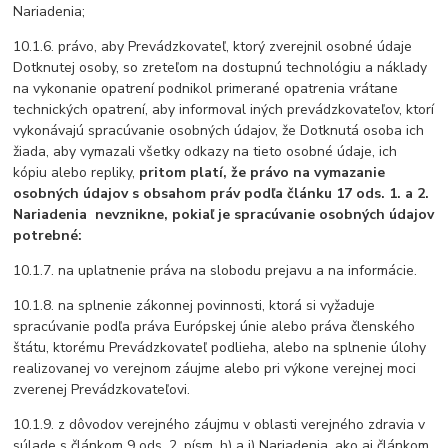
Nariadenia;
10.1.6. právo, aby Prevádzkovateľ, ktorý zverejnil osobné údaje
Dotknutej osoby, so zreteľom na dostupnú technológiu a náklady
na vykonanie opatrení podnikol primerané opatrenia vrátane
technických opatrení, aby informoval iných prevádzkovateľov, ktorí
vykonávajú spracúvanie osobných údajov, že Dotknutá osoba ich
žiada, aby vymazali všetky odkazy na tieto osobné údaje, ich
kópiu alebo repliky,
pritom platí, že právo na vymazanie
osobných údajov s obsahom práv podľa článku 17 ods. 1. a 2.
Nariadenia
nevznikne, pokiaľ je spracúvanie osobných údajov
potrebné:
10.1.7. na uplatnenie práva na slobodu prejavu a na informácie.
10.1.8. na splnenie zákonnej povinnosti, ktorá si vyžaduje
spracúvanie podľa práva Európskej únie alebo práva členského
štátu, ktorému Prevádzkovateľ podlieha, alebo na splnenie úlohy
realizovanej vo verejnom záujme alebo pri výkone verejnej moci
zverenej Prevádzkovateľovi.
10.1.9. z dôvodov verejného záujmu v oblasti verejného zdravia v
súlade s článkom 9 ods. 2. písm. h) a i) Nariadenia, ako aj článkom