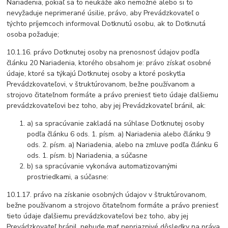
Nariadenia, pokiaľ sa to neukáže ako nemožné alebo si to
nevyžaduje neprimerané úsilie, právo, aby Prevádzkovateľ o
týchto príjemcoch informoval Dotknutú osobu, ak to Dotknutá
osoba požaduje;
10.1.16. právo Dotknutej osoby na prenosnosť údajov podľa
článku 20 Nariadenia, ktorého obsahom je: právo získať osobné
údaje, ktoré sa týkajú Dotknutej osoby a ktoré poskytla
Prevádzkovateľovi, v štruktúrovanom, bežne používanom a
strojovo čitateľnom formáte a právo preniesť tieto údaje ďalšiemu
prevádzkovateľovi bez toho, aby jej Prevádzkovateľ bránil, ak:
a) sa spracúvanie zakladá na súhlase Dotknutej osoby
podľa článku 6 ods. 1. písm. a) Nariadenia alebo článku 9
ods. 2. písm. a) Nariadenia, alebo na zmluve podľa článku 6
ods. 1. písm. b) Nariadenia, a súčasne
b) sa spracúvanie vykonáva automatizovanými
prostriedkami, a súčasne:
10.1.17. právo na získanie osobných údajov v štruktúrovanom,
bežne používanom a strojovo čitateľnom formáte a právo preniesť
tieto údaje ďalšiemu prevádzkovateľovi bez toho, aby jej
Prevádzkovateľ bránil, nebude mať nepriaznivé dôsledky na práva