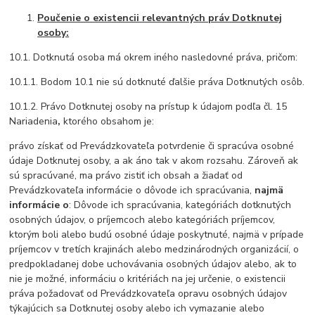
Poučenie o existencii relevantných práv Dotknutej
osoby:
10.1. Dotknutá osoba má okrem iného nasledovné práva, pričom:
10.1.1. Bodom 10.1 nie sú dotknuté ďalšie práva Dotknutých osôb.
10.1.2. Právo Dotknutej osoby na prístup k údajom podľa čl. 15
Nariadenia
,
ktorého obsahom je:
právo získať od Prevádzkovateľa potvrdenie či spracúva osobné
údaje Dotknutej osoby, a ak áno tak v akom rozsahu. Zároveň ak
sú spracúvané, ma právo zistiť ich obsah a žiadať od
Prevádzkovateľa informácie o dôvode ich spracúvania,
najmä
informácie o
: Dôvode ich spracúvania, kategóriách dotknutých
osobných údajov, o príjemcoch alebo kategóriách príjemcov,
ktorým boli alebo budú osobné údaje poskytnuté, najmä v prípade
príjemcov v tretích krajinách alebo medzinárodných organizácií, o
predpokladanej dobe uchovávania osobných údajov alebo, ak to
nie je možné, informáciu o kritériách na jej určenie, o existencii
práva požadovať od Prevádzkovateľa opravu osobných údajov
týkajúcich sa Dotknutej osoby alebo ich vymazanie alebo