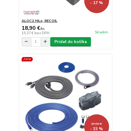
- 17 %
ALOC2 HiLo, RECOIL
18,90 €
/
ks
Skladom
15,37 €
bez DPH
Pridať do košíka
Akcia
29,90 €
- 33 %