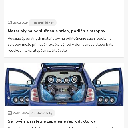
26
.
02
.
2024
Homehifi články
Materiály na odhlučnenie stien, podláh a stropov
Použitie špeciálnych materiálov na odhlučnenie stien, podláh a
stropov môže priniesť niekoľko výhod v domácnosti alebo byte –
redukcia hluku, zlepšená...
čítať celé
24
.
01
.
2024
Autohifi články
Sériové a paralelné zapojenie reproduktorov