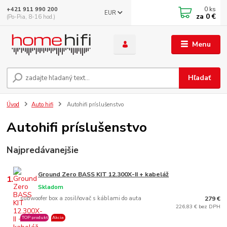
0
ks
+421 911 990 200
EUR
za
0 €
(Po-Pia, 8-16 hod.)
Menu
Hľadať
Úvod
Auto hifi
Autohifi príslušenstvo
Autohifi príslušenstvo
Najpredávanejšie
Ground Zero BASS KIT 12.300X-II + kabeláž
1.
Skladom
subwoofer box a zosilňovač s káblami do auta
279 €
226,83 € bez DPH
TOP produkt
Akcia