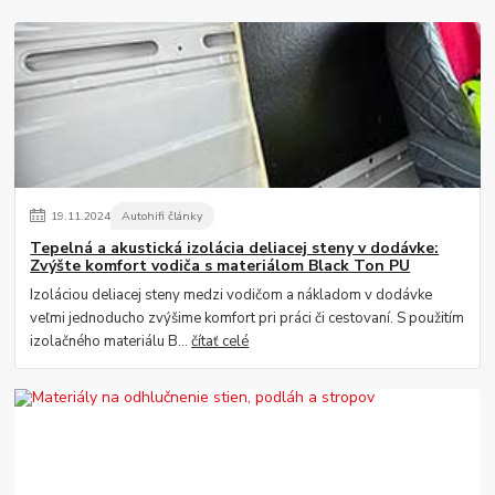
19
.
11
.
2024
Autohifi články
Tepelná a akustická izolácia deliacej steny v dodávke:
Zvýšte komfort vodiča s materiálom Black Ton PU
Izoláciou deliacej steny medzi vodičom a nákladom v dodávke
veľmi jednoducho zvýšime komfort pri práci či cestovaní. S použitím
izolačného materiálu B...
čítať celé