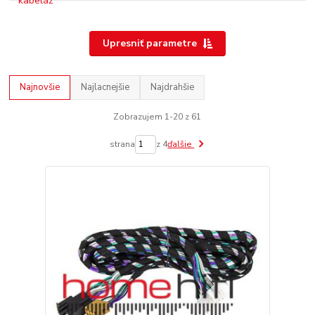
Upresniť parametre
Najnovšie
Najlacnejšie
Najdrahšie
Zobrazujem 1-20 z 61
strana
z 4
ďalšie