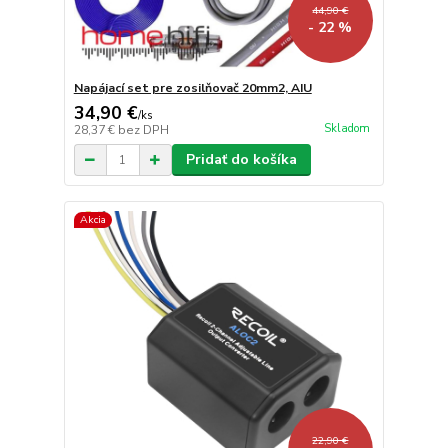
44,90 €
- 22 %
Napájací set pre zosilňovač 20mm2, AIU
34,90 €
/
ks
Skladom
28,37 €
bez DPH
Pridať do košíka
Akcia
22,90 €