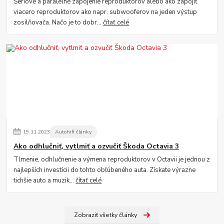
Sériové a paralelné zapojenie reproduktorov alebo ako zapojiť
viacero reproduktorov ako napr. subwooferov na jeden výstup
zosilňovača. Načo je to dobr...
čítať celé
19
.
11
.
2023
Autohifi články
Ako odhlučniť, vytlmiť a ozvučiť Škoda Octavia 3
Tlmenie, odhlučnenie a výmena reproduktorov v Octavii je jednou z
najlepších investícii do tohto obľúbeného auta. Získate výrazne
tichšie auto a muzik...
čítať celé
Zobraziť všetky články