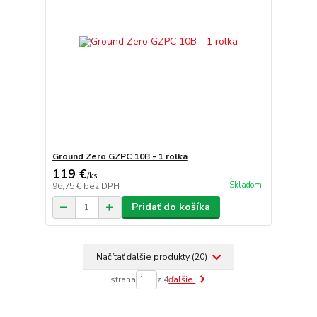
Ground Zero GZPC 10B - 1 rolka
119 €
/
ks
Skladom
96,75 €
bez DPH
Pridať do košíka
Načítať ďalšie produkty (20)
strana
z 4
ďalšie