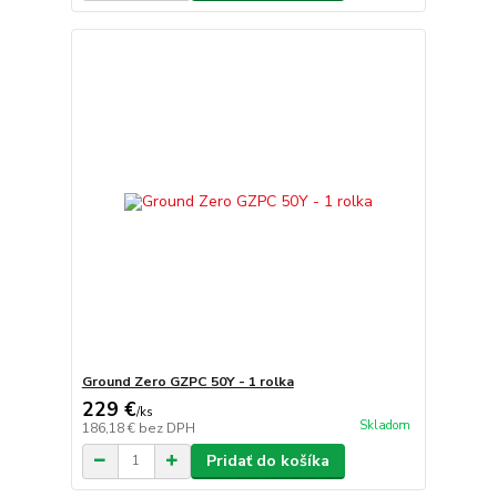
Ground Zero GZPC 50Y - 1 rolka
229 €
/
ks
Skladom
186,18 €
bez DPH
Pridať do košíka