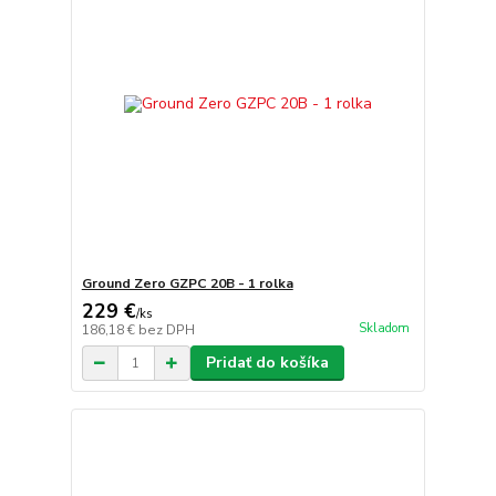
Ground Zero GZPC 20B - 1 rolka
229 €
/
ks
Skladom
186,18 €
bez DPH
Pridať do košíka