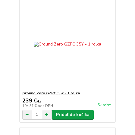
Ground Zero GZPC 35Y - 1 rolka
239 €
/
ks
Skladom
194,31 €
bez DPH
Pridať do košíka