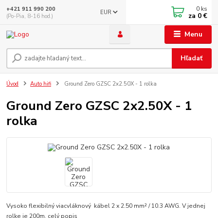
0
ks
+421 911 990 200
EUR
za
0 €
(Po-Pia, 8-16 hod.)
Menu
Hľadať
Úvod
Auto hifi
Ground Zero GZSC 2x2.50X - 1 rolka
Ground Zero GZSC 2x2.50X - 1
rolka
Vysoko flexibilný viacvláknový kábel 2 x 2.50 mm² / 10.3 AWG. V jednej
rolke je 200m.
celý popis