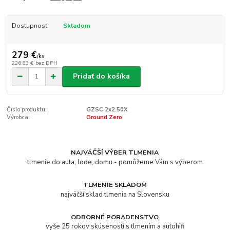
Dostupnosť
Skladom
279 €
/
ks
226,83 €
bez DPH
Pridať do košíka
Číslo produktu:
GZSC 2x2.50X
Výrobca:
Ground Zero
NAJVÄČŠÍ VÝBER TLMENIA
tlmenie do auta, lode, domu - pomôžeme Vám s výberom
TLMENIE SKLADOM
najväčší sklad tlmenia na Slovensku
ODBORNÉ PORADENSTVO
vyše 25 rokov skúseností s tlmením a autohifi