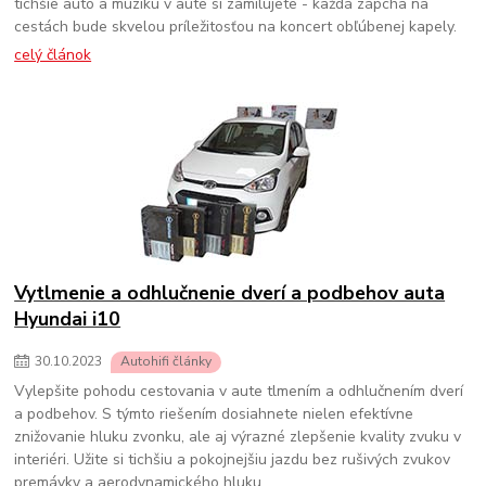
tichšie auto a muziku v aute si zamilujete - každá zápcha na
cestách bude skvelou príležitosťou na koncert obľúbenej kapely.
celý článok
Vytlmenie a odhlučnenie dverí a podbehov auta
Hyundai i10
30
.
10
.
2023
Autohifi články
Vylepšite pohodu cestovania v aute tlmením a odhlučnením dverí
a podbehov. S týmto riešením dosiahnete nielen efektívne
znižovanie hluku zvonku, ale aj výrazné zlepšenie kvality zvuku v
interiéri. Užite si tichšiu a pokojnejšiu jazdu bez rušivých zvukov
premávky a aerodynamického hluku.