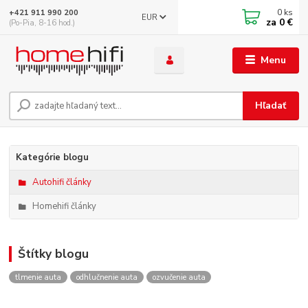
0
ks
+421 911 990 200
EUR
za
0 €
(Po-Pia, 8-16 hod.)
Menu
Hľadať
Kategórie blogu
Autohifi články
Homehifi články
Štítky blogu
tlmenie auta
odhlučnenie auta
ozvučenie auta