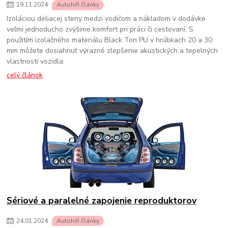
19
.
11
.
2024
Autohifi články
Izoláciou deliacej steny medzi vodičom a nákladom v dodávke
veľmi jednoducho zvýšime komfort pri práci či cestovaní. S
použitím izolačného materiálu Black Ton PU v hrúbkach 20 a 30
mm môžete dosiahnuť výrazné zlepšenie akustických a tepelných
vlastností vozidla.
celý článok
Sériové a paralelné zapojenie reproduktorov
24
.
01
.
2024
Autohifi články