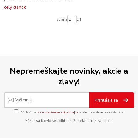
celý článok
strana
z 1
Nepremeškajte novinky, akcie a
zľavy!
Prihlásiť sa
Súhlasím so
spracovaním osobných údajov
za účelom zasielania newslettera.
Môžete sa kedykoľvek odhlásiť. Zasielame raz za 14 dní.