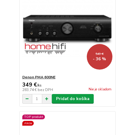
549 €
- 36 %
Denon PMA 600NE
349 €
/
ks
Nie je skladom
283,74 €
bez DPH
Pridať do košíka
TOP produkt
Akcia