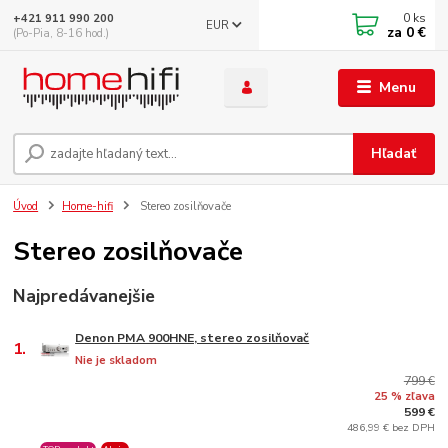
0
ks
+421 911 990 200
EUR
za
0 €
(Po-Pia, 8-16 hod.)
Menu
Hľadať
Úvod
Home-hifi
Stereo zosilňovače
Stereo zosilňovače
Najpredávanejšie
Denon PMA 900HNE, stereo zosilňovač
1.
Nie je skladom
799 €
25 % zľava
599 €
486,99 € bez DPH