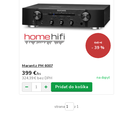
649 €
- 39 %
Marantz PM 6007
399 €
/
ks
na dopyt
324,39 €
bez DPH
Pridať do košíka
strana
z 1