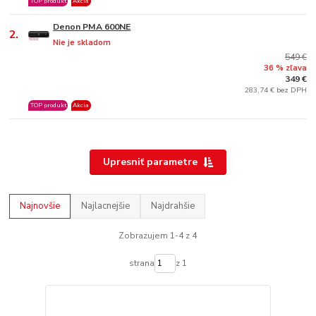
TOP produkt
Akcia
Denon PMA 600NE
2.
Nie je skladom
549 €
36 % zľava
349 €
283,74 € bez DPH
TOP produkt
Akcia
Upresniť parametre
Najnovšie
Najlacnejšie
Najdrahšie
Zobrazujem 1-4 z 4
strana
z 1