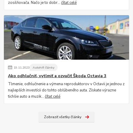
zosilňovača. Načo je to dobr...
čítať celé
19
.
11
.
2023
Autohifi články
Ako odhlučniť, vytlmiť a ozvučiť Škoda Octavia 3
Tlmenie, odhlučnenie a výmena reproduktorov v Octavii je jednou z
najlepších investícii do tohto obľúbeného auta. Získate výrazne
tichšie auto a muzik...
čítať celé
Zobraziť všetky články