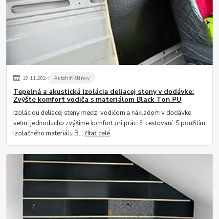
19
.
11
.
2024
Autohifi články
Tepelná a akustická izolácia deliacej steny v dodávke:
Zvýšte komfort vodiča s materiálom Black Ton PU
Izoláciou deliacej steny medzi vodičom a nákladom v dodávke
veľmi jednoducho zvýšime komfort pri práci či cestovaní. S použitím
izolačného materiálu B...
čítať celé