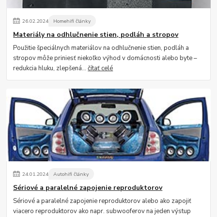
26
.
02
.
2024
Homehifi články
Materiály na odhlučnenie stien, podláh a stropov
Použitie špeciálnych materiálov na odhlučnenie stien, podláh a
stropov môže priniesť niekoľko výhod v domácnosti alebo byte –
redukcia hluku, zlepšená...
čítať celé
24
.
01
.
2024
Autohifi články
Sériové a paralelné zapojenie reproduktorov
Sériové a paralelné zapojenie reproduktorov alebo ako zapojiť
viacero reproduktorov ako napr. subwooferov na jeden výstup