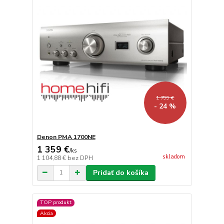
1 799 €
- 24 %
Denon PMA 1700NE
1 359 €
/
ks
skladom
1 104,88 €
bez DPH
Pridať do košíka
TOP produkt
Akcia