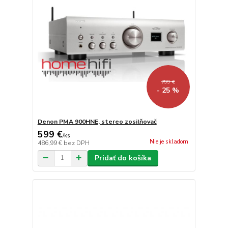
799 €
- 25 %
Denon PMA 900HNE, stereo zosilňovač
599 €
/
ks
Nie je skladom
486,99 €
bez DPH
Pridať do košíka