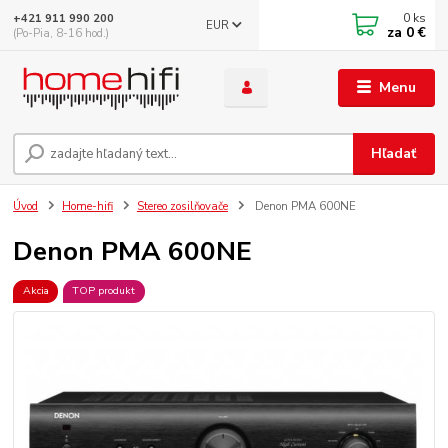
0
ks
+421 911 990 200
EUR
za
0 €
(Po-Pia, 8-16 hod.)
Menu
Hľadať
Úvod
Home-hifi
Stereo zosilňovače
Denon PMA 600NE
Denon PMA 600NE
Akcia
TOP produkt