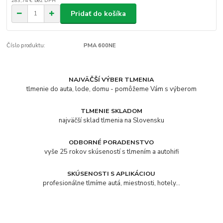
283,74 €
bez DPH
Pridať do košíka
Číslo produktu:
PMA 600NE
NAJVÄČŠÍ VÝBER TLMENIA
tlmenie do auta, lode, domu - pomôžeme Vám s výberom
TLMENIE SKLADOM
najväčší sklad tlmenia na Slovensku
ODBORNÉ PORADENSTVO
vyše 25 rokov skúseností s tlmením a autohifi
SKÚSENOSTI S APLIKÁCIOU
profesionálne tlmíme autá, miestnosti, hotely...