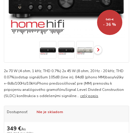
549 €
- 36 %
2x 70 W (4 ohm, 1 kHz, THD 0.7%) 2x 45 W (8 ohm, 20 Hz - 20 kHz, THD
0.07%)odstup signál/šum 105dB (line in), 84dB (phono MM)basy/výšky
+-8db/100Hz/10kHzPhono predzosilňovač pre (MM) prenosku k
pripojeniu analógového gramofónuSignal Level Divided Construction
(SLDC) konštrukcia s oddelenými signálne...
celý popis
Dostupnosť
Nie je skladom
349 €
/
ks