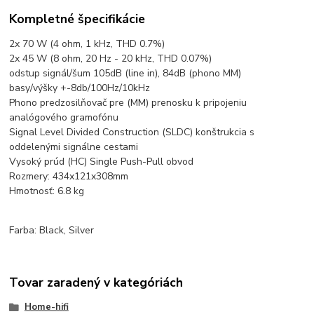
Kompletné špecifikácie
2x 70 W (4 ohm, 1 kHz, THD 0.7%)
2x 45 W (8 ohm, 20 Hz - 20 kHz, THD 0.07%)
odstup signál/šum 105dB (line in), 84dB (phono MM)
basy/výšky +-8db/100Hz/10kHz
Phono predzosilňovač pre (MM) prenosku k pripojeniu
analógového gramofónu
Signal Level Divided Construction (SLDC) konštrukcia s
oddelenými signálne cestami
Vysoký prúd (HC) Single Push-Pull obvod
Rozmery: 434x121x308mm
Hmotnosť: 6.8 kg
Farba: Black, Silver
Tovar zaradený v kategóriách
Home-hifi