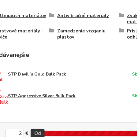
tlmiacich materiálov
Antivibračné materiály
Zvuk
mate
rstvové materiály -
Zamedzenie vŕzganiu
Prís
iče
plastov
odhl
dávanejšie
STP Devil´s Gold Bulk Pack
Sk
STP Aggressive Silver Bulk Pack
Sk
€
Od