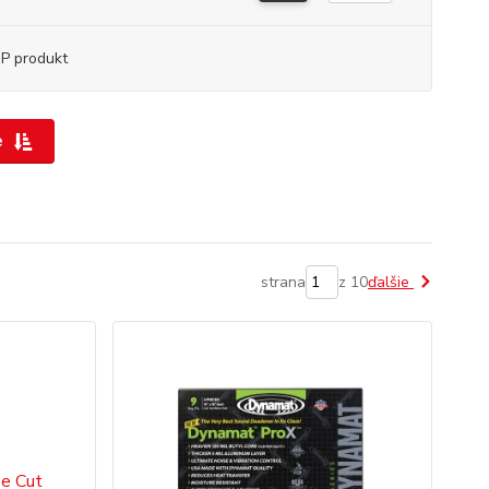
P produkt
e
strana
z 10
ďalšie