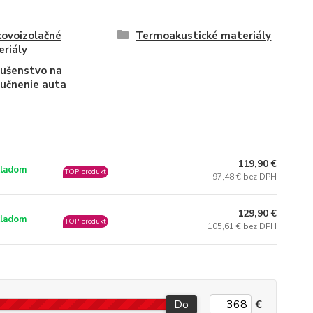
ovoizolačné
Termoakustické materiály
riály
lušenstvo na
učnenie auta
119,90 €
ladom
TOP produkt
97,48 € bez DPH
129,90 €
ladom
TOP produkt
105,61 € bez DPH
Do
€