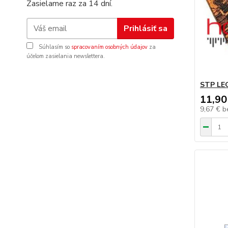
Zasielame raz za 14 dní.
Prihlásiť sa
Súhlasím so
spracovaním osobných údajov
za
účelom zasielania newslettera.
STP LE
11,90
9,67 €
b