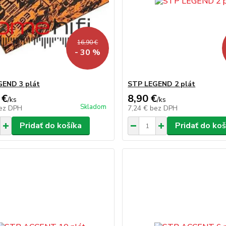
16,90 €
- 30 %
GEND 3 plát
STP LEGEND 2 plát
 €
8,90 €
/
ks
/
ks
Skladom
ez DPH
7,24 €
bez DPH
Pridať do košíka
Pridať do koš