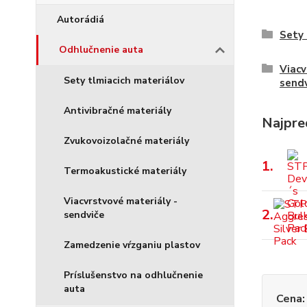
Autorádiá
Sety 
Odhlučnenie auta
Viacv
Sety tlmiacich materiálov
sendv
Antivibračné materiály
Najpre
Zvukovoizolačné materiály
1.
Termoakustické materiály
Viacvrstvové materiály -
2.
sendviče
Zamedzenie vŕzganiu plastov
Príslušenstvo na odhlučnenie
auta
Cena: