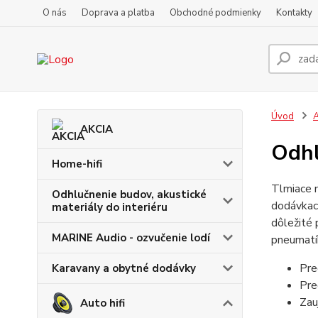
O nás
Doprava a platba
Obchodné podmienky
Kontakty
Úvod
A
AKCIA
Odhl
Home-hifi
Tlmiace m
Odhlučnenie budov, akustické
dodávkach
materiály do interiéru
dôležité 
MARINE Audio - ozvučenie lodí
pneumatík
Pre
Karavany a obytné dodávky
Pre
Zau
Auto hifi