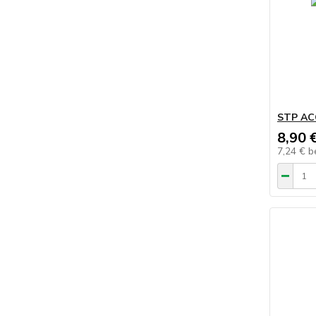
STP AC
8,90 
7,24 €
b