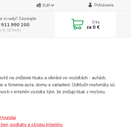
Prihlásenie
EUR
e si rady? Zavolajte.
0
ks
 911 990 200
za
0 €
a, 8-16 hod.)
é na zníženie hluku a vibrácií vo vozidlách - autách,
e a tlmenia auta, domu a zariadení. Odhlučn materiály sú
sti v interiéri vozidla tým, že znižujú hluk z motoru,
 Hyundai
ien, podlahy a stropu interiéru