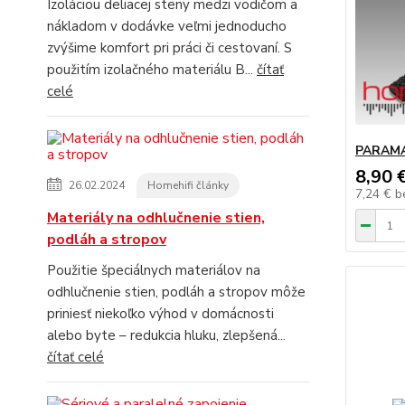
Izoláciou deliacej steny medzi vodičom a
nákladom v dodávke veľmi jednoducho
zvýšime komfort pri práci či cestovaní. S
použitím izolačného materiálu B...
čítať
celé
PARAMA
8,90 
26.02.2024
Homehifi články
7,24 €
b
Materiály na odhlučnenie stien,
podláh a stropov
Použitie špeciálnych materiálov na
odhlučnenie stien, podláh a stropov môže
priniesť niekoľko výhod v domácnosti
alebo byte – redukcia hluku, zlepšená...
čítať celé