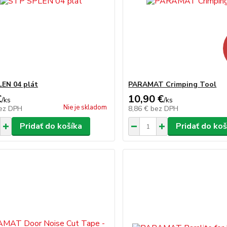
EN 04 plát
PARAMAT Crimping Tool
€
10,90 €
/
ks
/
ks
Nie je skladom
ez DPH
8,86 €
bez DPH
Pridať do košíka
Pridať do koš