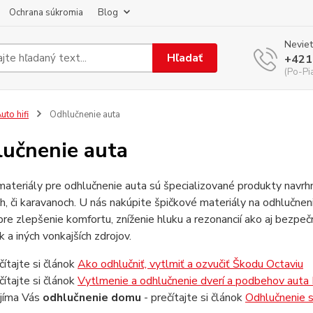
Ochrana súkromia
Blog
Neviet
Hľadať
+421
(Po-Pi
uto hifi
Odhlučnenie auta
učnenie auta
ateriály pre odhlučnenie auta sú špecializované produkty navrhnut
, či karavanoch. U nás nakúpite špičkové materiály na odhlučneni
pre zlepšenie komfortu, zníženie hluku a rezonancií ako aj bezpečno
 a iných vonkajších zdrojov.
čítajte si článok
Ako odhlučniť, vytlmiť a ozvučiť Škodu Octaviu
čítajte si článok
Vytlmenie a odhlučnenie dverí a podbehov auta
jíma Vás
odhlučnenie domu
- prečítajte si článok
Odhlučnenie st