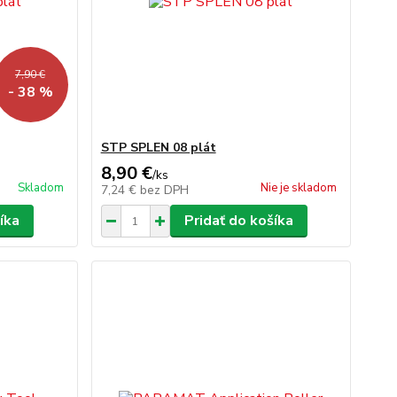
7,90 €
- 38 %
STP SPLEN 08 plát
8,90 €
/
ks
Skladom
Nie je skladom
7,24 €
bez DPH
íka
Pridať do košíka