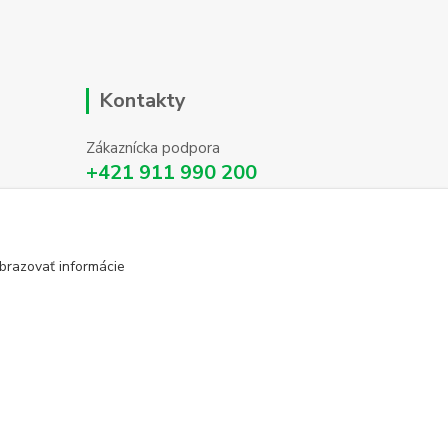
Kontakty
Zákaznícka podpora
+421 911 990 200
(Po-Pia, 8-16 hod.)
info@homehifi.sk
brazovať informácie
Vytvorené na
Eshop-rychlo.sk