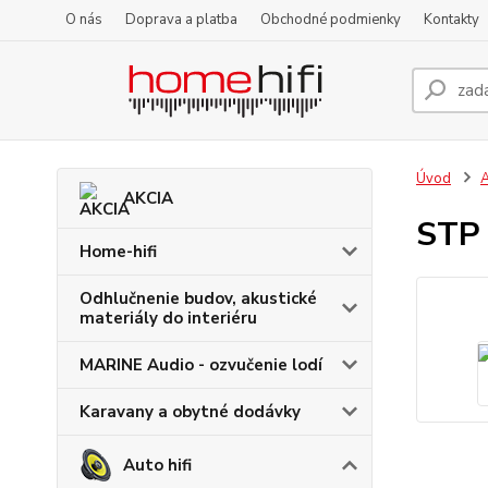
O nás
Doprava a platba
Obchodné podmienky
Kontakty
Úvod
A
AKCIA
STP 
Home-hifi
Odhlučnenie budov, akustické
materiály do interiéru
MARINE Audio - ozvučenie lodí
Karavany a obytné dodávky
Auto hifi