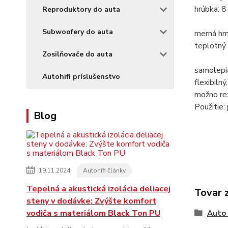
hrúbka: 
Reproduktory do auta
Subwoofery do auta
merná hm
teplotný
Zosilňovače do auta
samolepi
Autohifi príslušenstvo
flexibiln
možno rez
Použitie: 
Blog
19.11.2024
Autohifi články
Tepelná a akustická izolácia deliacej
Tovar 
steny v dodávke: Zvýšte komfort
vodiča s materiálom Black Ton PU
Auto 