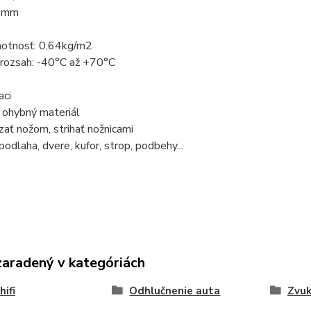
8 mm
otnosť: 0,64kg/m2
 rozsah: -40°C až +70°C
aci
ý, ohybný materiál
ať nožom, strihať nožnicami
podlaha, dvere, kufor, strop, podbehy...
zaradený v kategóriách
hifi
Odhlučnenie auta
Zvuk