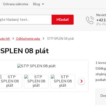
Ochrana súkromia
Blog
Neviet
Hľadať
+421
(Po-Pi
uto hifi
Odhlučnenie auta
STP SPLEN 08 plát
SPLEN 08 plát
1 ksro
0,64kg
ohybný
podlaha
Dos