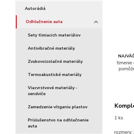
Autorádiá
Odhlučnenie auta
Sety tlmiacich materiálov
Antivibračné materiály
NAJVÄČ
Zvukovoizolačné materiály
tlmenie 
pomôž
Termoakustické materiály
Viacvrstvové materiály -
sendviče
Komple
Zamedzenie vŕzganiu plastov
1 ks
Príslušenstvo na odhlučnenie
auta
rozmery: