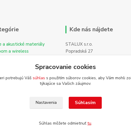
tegórie
Kde nás nájdete
e a akustické materiály
STALUX s.r.o.
oom a wireless
Popradská 27
059 11 POPRAD-Hozelec
Spracovanie cookies
eri potrebujú Váš
súhlas
s použitím súborov cookies, aby Vám mohli zo
týkajúce sa Vašich záujmov.
Súhlasím
Nastavenia
Súhlas môžete odmietnuť
tu
.