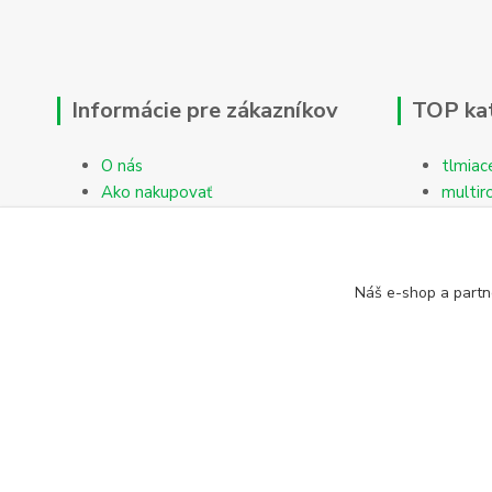
Informácie pre zákazníkov
TOP ka
O nás
tlmiac
Ako nakupovať
multir
Obchodné podmienky
Reklamačný protokol
Kontakty
Náš e-shop a partn
Blog