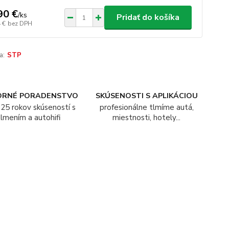
90 €
/
ks
Pridať do košíka
 €
bez DPH
a:
STP
ORNÉ PORADENSTVO
SKÚSENOSTI S APLIKÁCIOU
25 rokov skúseností s
profesionálne tlmíme autá,
tlmením a autohifi
miestnosti, hotely...