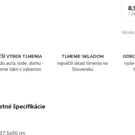
8,
7,24
Výrobc
ŠÍ VÝBER TLMENIA
TLMENIE SKLADOM
ODB
do auta, lode, domu -
najväčší sklad tlmenia na
vyše 
eme Vám s výberom
Slovensku
tné špecifikácie
 37,5x50 cm