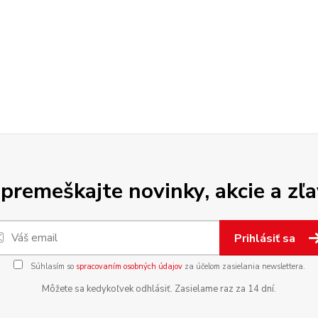
premeškajte novinky, akcie a zľa
Prihlásiť sa
Súhlasím so
spracovaním osobných údajov
za účelom zasielania newslettera.
Môžete sa kedykoľvek odhlásiť. Zasielame raz za 14 dní.