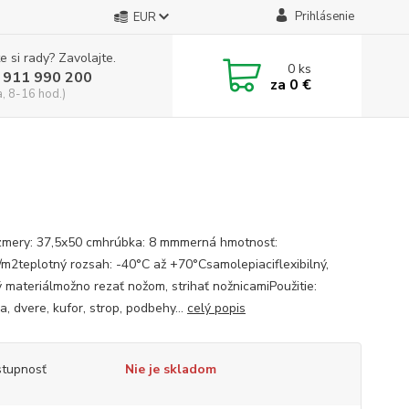
Prihlásenie
EUR
e si rady? Zavolajte.
0
ks
 911 990 200
za
0 €
a, 8-16 hod.)
zmery: 37,5x50 cmhrúbka: 8 mmmerná hmotnosť:
/m2teplotný rozsah: -40°C až +70°Csamolepiaciflexibilný,
 materiálmožno rezať nožom, strihať nožnicamiPoužitie:
, dvere, kufor, strop, podbehy...
celý popis
tupnosť
Nie je skladom