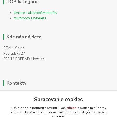
TOP kategórie
tlmiace a akustické materiály
multiroom a wireless
Kde nás nájdete
STALUX s.r.o.
Popradská 27
059 11 POPRAD-Hozelec
Kontakty
Zákaznícka podpora
Spracovanie cookies
+421 911 990 200
(Po-Pia, 8-16 hod.)
Náš e-shop a partneri potrebujú Váš
súhlas
s použitím súborov
cookies, aby Vám mohli zobrazovať informácie týkajúce sa Vašich
info@homehifi.sk
záujmov.