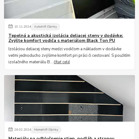
19
.
11
.
2024
Autohifi články
Tepelná a akustická izolácia deliacej steny v dodávke:
Zvýšte komfort vodiča s materiálom Black Ton PU
Izoláciou deliacej steny medzi vodičom a nákladom v dodávke
veľmi jednoducho zvýšime komfort pri práci či cestovaní. S použitím
izolačného materiálu B...
čítať celé
26
.
02
.
2024
Homehifi články
Materiály na odhlučnenie stien, podláh a stropov