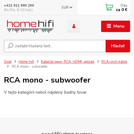
0
ks
+421 911 990 200
EUR
za
0 €
(Po-Pia, 8-16 hod.)
Menu
Hľadať
Úvod
Home-hifi
Kabeláž repro, RCA, HDMI, optické
RCA cinch káble
RCA mono - subwoofer
RCA mono - subwoofer
V tejto kategórii nebol nájdený žiadny tovar.