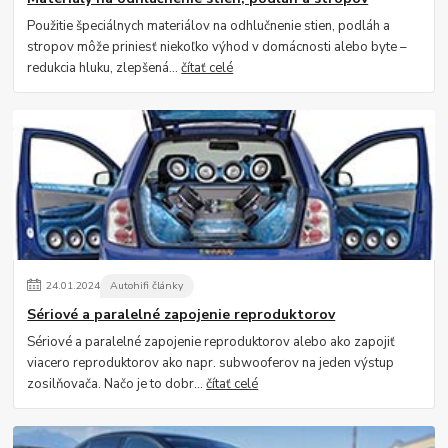
Použitie špeciálnych materiálov na odhlučnenie stien, podláh a
stropov môže priniesť niekoľko výhod v domácnosti alebo byte –
redukcia hluku, zlepšená...
čítať celé
24
.
01
.
2024
Autohifi články
Sériové a paralelné zapojenie reproduktorov
Sériové a paralelné zapojenie reproduktorov alebo ako zapojiť
viacero reproduktorov ako napr. subwooferov na jeden výstup
zosilňovača. Načo je to dobr...
čítať celé