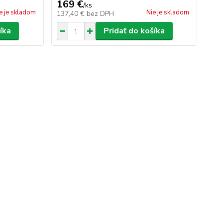
169 €
/
ks
e je skladom
Nie je skladom
137,40 €
bez DPH
íka
Pridať do košíka