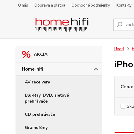
O nás
Doprava a platba
Obchodné podmienky
Kontakty
Úvod
H
AKCIA
iPho
Home-hifi
AV receivery
Cena:
Blu-Ray, DVD, sieťové
prehrávače
Skl
CD prehrávače
Gramofóny