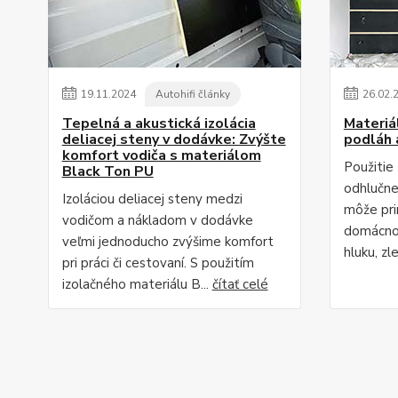
19
.
11
.
2024
Autohifi články
26
.
02
.
Tepelná a akustická izolácia
Materiá
deliacej steny v dodávke: Zvýšte
podláh 
komfort vodiča s materiálom
Použitie
Black Ton PU
odhlučne
Izoláciou deliacej steny medzi
môže pri
vodičom a nákladom v dodávke
domácnos
veľmi jednoducho zvýšime komfort
hluku, zl
pri práci či cestovaní. S použitím
izolačného materiálu B...
čítať celé