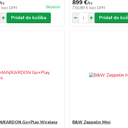
899 €
/
ks
/
ks
Skladom
€
bez DPH
730,89 €
bez DPH
Pridať do košíka
Pridať do koš
/KARDON Go+Play Wireless
B&W Zeppelin Mini