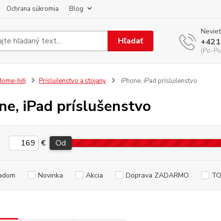
Ochrana súkromia
Blog
Neviet
Hľadať
+421
(Po-Pi
ome-hifi
Príslušenstvo a stojany
iPhone, iPad príslušenstvo
ne, iPad príslušenstvo
€
Od
adom
Novinka
Akcia
Doprava ZADARMO
TO