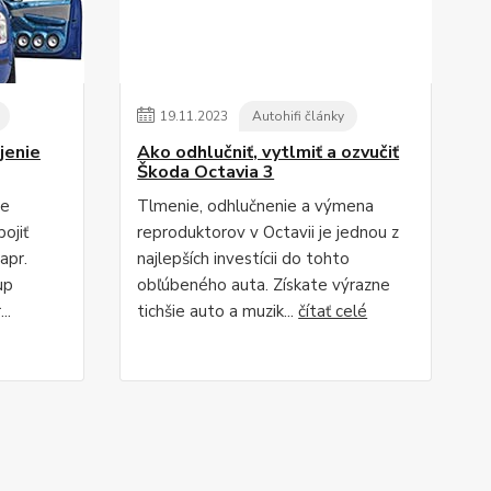
19
.
11
.
2023
Autohifi články
jenie
Ako odhlučniť, vytlmiť a ozvučiť
Škoda Octavia 3
ie
Tlmenie, odhlučnenie a výmena
ojiť
reproduktorov v Octavii je jednou z
apr.
najlepších investícii do tohto
up
obľúbeného auta. Získate výrazne
..
tichšie auto a muzik...
čítať celé