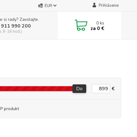
Prihlásenie
EUR
e si rady? Zavolajte.
0
ks
 911 990 200
za
0 €
a, 8-16 hod.)
Do
€
P produkt