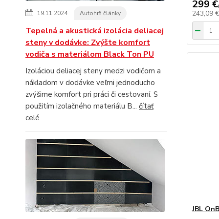
299 €
243,09 
19.11.2024
Autohifi články
Tepelná a akustická izolácia deliacej
steny v dodávke: Zvýšte komfort
vodiča s materiálom Black Ton PU
Izoláciou deliacej steny medzi vodičom a
nákladom v dodávke veľmi jednoducho
zvýšime komfort pri práci či cestovaní. S
použitím izolačného materiálu B...
čítať
celé
JBL On