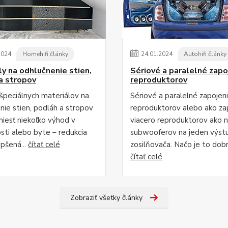
2024
Homehifi články
24
.
01
.
2024
Autohifi články
ly na odhlučnenie stien,
Sériové a paralelné zapo
a stropov
reproduktorov
 špeciálnych materiálov na
Sériové a paralelné zapojen
nie stien, podláh a stropov
reproduktorov alebo ako zap
niesť niekoľko výhod v
viacero reproduktorov ako n
ti alebo byte – redukcia
subwooferov na jeden výst
epšená...
čítať celé
zosilňovača. Načo je to dobr.
čítať celé
Zobraziť všetky články