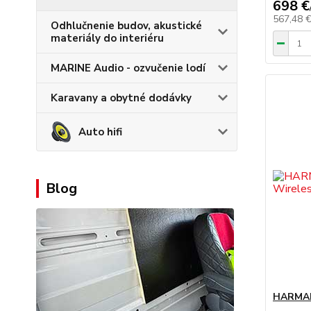
698 €
567,48 
Odhlučnenie budov, akustické
materiály do interiéru
MARINE Audio - ozvučenie lodí
Karavany a obytné dodávky
Auto hifi
Blog
HARMAN