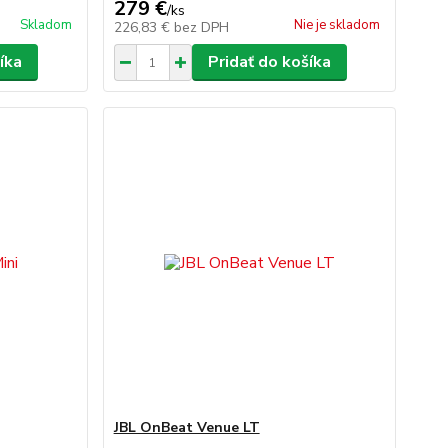
279 €
/
ks
Skladom
Nie je skladom
226,83 €
bez DPH
íka
Pridať do košíka
JBL OnBeat Venue LT