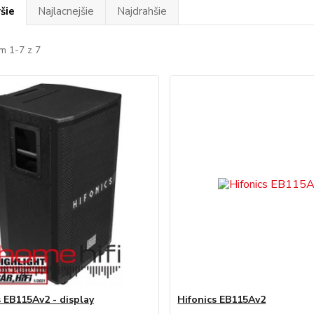
šie
Najlacnejšie
Najdrahšie
m 1-7 z 7
s EB115Av2 - display
Hifonics EB115Av2