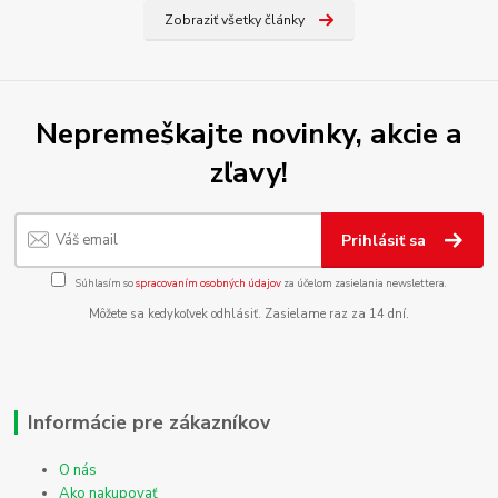
Zobraziť všetky články
Nepremeškajte novinky, akcie a
zľavy!
Prihlásiť sa
Súhlasím so
spracovaním osobných údajov
za účelom zasielania newslettera.
Môžete sa kedykoľvek odhlásiť. Zasielame raz za 14 dní.
Informácie pre zákazníkov
O nás
Ako nakupovať