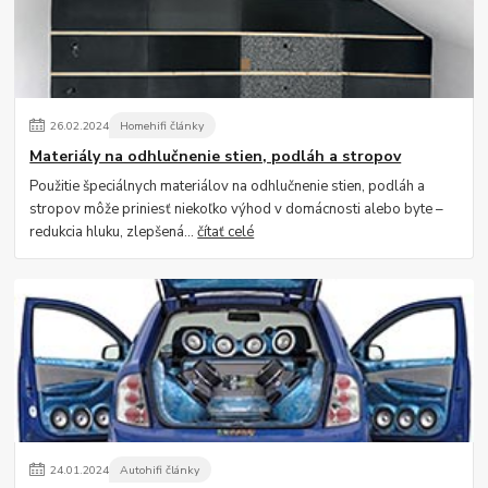
26
.
02
.
2024
Homehifi články
Materiály na odhlučnenie stien, podláh a stropov
Použitie špeciálnych materiálov na odhlučnenie stien, podláh a
stropov môže priniesť niekoľko výhod v domácnosti alebo byte –
redukcia hluku, zlepšená...
čítať celé
24
.
01
.
2024
Autohifi články