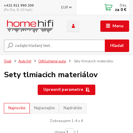
0
ks
+421 911 990 200
EUR
za
0 €
(Po-Pia, 8-16 hod.)
Menu
Hľadať
Úvod
Auto hifi
Odhlučnenie auta
Sety tlmiacich materiálov
Sety tlmiacich materiálov
Upresniť parametre
Najnovšie
Najlacnejšie
Najdrahšie
Zobrazujem 1-4 z 4
strana
z 1