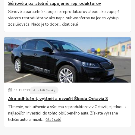
Sériové a paralelné zapojenie reproduktorov
Sériové a paralelné zapojenie reproduktorov alebo ako zapojiť
viacero reproduktorov ako napr. subwooferov na jeden výstup
zosilňovača. Načo je to dobr...
čítať celé
19
.
11
.
2023
Autohifi články
Ako odhlučniť, vytlmiť a ozvučiť Škoda Octavia 3
Tlmenie, odhlučnenie a výmena reproduktorov v Octavii je jednou z
najlepších investícii do tohto obľúbeného auta. Získate výrazne
tichšie auto a muzik...
čítať celé