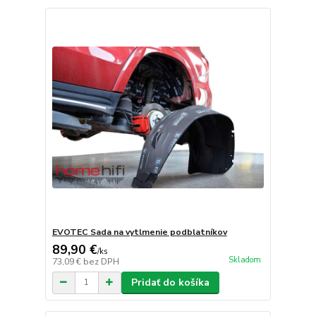
EVOTEC Sada na vytlmenie podblatníkov
89,90 €
/
ks
Skladom
73,09 €
bez DPH
Pridať do košíka