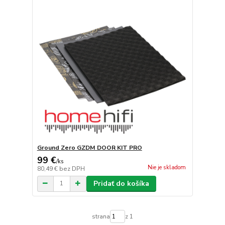
Ground Zero GZDM DOOR KIT PRO
99 €
/
ks
Nie je skladom
80,49 €
bez DPH
Pridať do košíka
strana
z 1