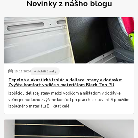
Novinky z nášho blogu
19
.
11
.
2024
Autohifi články
Tepelná a akustická izolácia deliacej steny v dodávke:
Zvýšte komfort vodiča s materiálom Black Ton PU
Izoláciou deliacej steny medzi vodičom a nákladom v dodávke
veľmi jednoducho zvýšime komfort pri práci či cestovaní. S použitím
izolačného materiálu B...
čítať celé