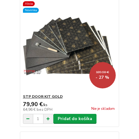
Akcia
Novinka
109,90 €
- 27 %
STP DOOR KIT GOLD
79,90 €
/
ks
Nie je skladom
64,96 €
bez DPH
Pridať do košíka