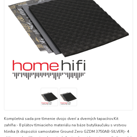
Kompletná sada pre tlmenie dvojo dverí a dverných tapacírov.Kit
zahŕňa:- 8 plátov tlmiacieho materiálu na báze butylkaučuku s vrstvou
hliníka (k dispozícii samostatne Ground Zero GZDM 3750AB-SILVER)- 4