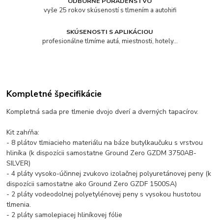
ODBORNÉ PORADENSTVO
vyše 25 rokov skúseností s tlmením a autohifi
SKÚSENOSTI S APLIKÁCIOU
profesionálne tlmíme autá, miestnosti, hotely...
Kompletné špecifikácie
Kompletná sada pre tlmenie dvojo dverí a dverných tapacírov.
Kit zahŕňa:
- 8 plátov tlmiacieho materiálu na báze butylkaučuku s vrstvou
hliníka (k dispozícii samostatne Ground Zero GZDM 3750AB-
SILVER)
- 4 pláty vysoko-účinnej zvukovo izolačnej polyuretánovej peny (k
dispozícii samostatne ako Ground Zero GZDF 1500SA)
- 2 pláty vodeodolnej polyetylénovej peny s vysokou hustotou
tlmenia.
- 2 pláty samolepiacej hliníkovej fólie