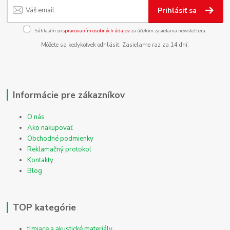
Prihlásiť sa
Súhlasím so
spracovaním osobných údajov
za účelom zasielania newslettera.
Môžete sa kedykoľvek odhlásiť. Zasielame raz za 14 dní.
Informácie pre zákazníkov
O nás
Ako nakupovať
Obchodné podmienky
Reklamačný protokol
Kontakty
Blog
TOP kategórie
tlmiace a akustické materiály