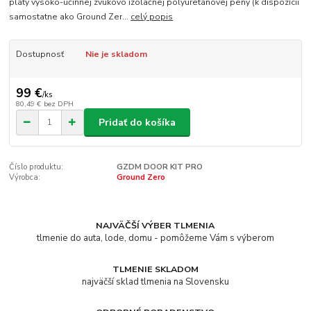
pláty vysoko-účinnej zvukovo izolačnej polyuretánovej peny (k dispozícii
samostatne ako Ground Zer...
celý popis
Dostupnosť
Nie je skladom
99 €
/
ks
80,49 €
bez DPH
Pridať do košíka
Číslo produktu:
GZDM DOOR KIT PRO
Výrobca:
Ground Zero
NAJVÄČŠÍ VÝBER TLMENIA
tlmenie do auta, lode, domu - pomôžeme Vám s výberom
TLMENIE SKLADOM
najväčší sklad tlmenia na Slovensku