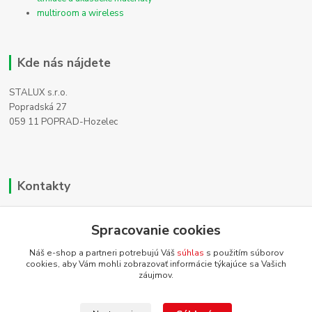
multiroom a wireless
Kde nás nájdete
STALUX s.r.o.
Popradská 27
059 11 POPRAD-Hozelec
Kontakty
Zákaznícka podpora
Spracovanie cookies
+421 911 990 200
(Po-Pia, 8-16 hod.)
Náš e-shop a partneri potrebujú Váš
súhlas
s použitím súborov
cookies, aby Vám mohli zobrazovať informácie týkajúce sa Vašich
info@homehifi.sk
záujmov.