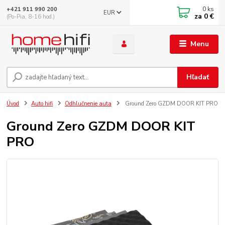
0
ks
+421 911 990 200
EUR
za
0 €
(Po-Pia, 8-16 hod.)
Menu
Hľadať
Úvod
Auto hifi
Odhlučnenie auta
Ground Zero GZDM DOOR KIT PRO
Ground Zero GZDM DOOR KIT
PRO