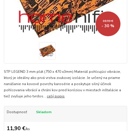
16,90 €
- 30 %
STP LEGEND 3 mm plát (750 x 470 x3mm) Materiál pohlcujúci vibrácie,
ktorý je ideálny ako prvá vrstva zvukovej izolácie. Je určený na priame
nanášanie na kovové povrchy karosérie a poskytuje silný účinok
pohlcovania vibrácií a chráni kov pred koróziou v miestach inštalácie a
tiež zvyšuje jeho tvrdos...
celý popis
Dostupnosť
Skladom
11,90 €
/
ks