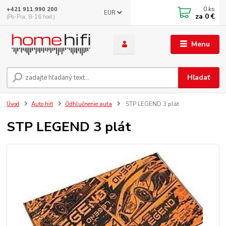
0
ks
+421 911 990 200
EUR
za
0 €
(Po-Pia, 8-16 hod.)
Menu
Hľadať
Úvod
Auto hifi
Odhlučnenie auta
STP LEGEND 3 plát
STP LEGEND 3 plát