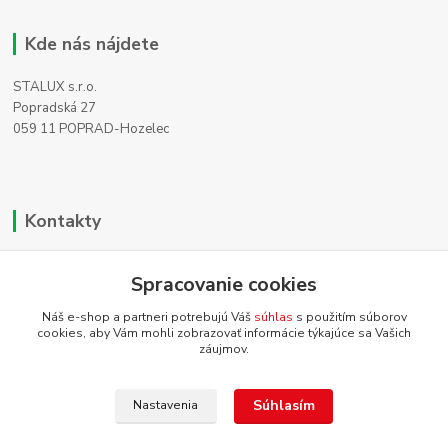
Kde nás nájdete
STALUX s.r.o.
Popradská 27
059 11 POPRAD-Hozelec
Kontakty
Zákaznícka podpora
Spracovanie cookies
+421 911 990 200
(Po-Pia, 8-16 hod.)
Náš e-shop a partneri potrebujú Váš
súhlas
s použitím súborov
cookies, aby Vám mohli zobrazovať informácie týkajúce sa Vašich
info@homehifi.sk
záujmov.
Súhlasím
Nastavenia