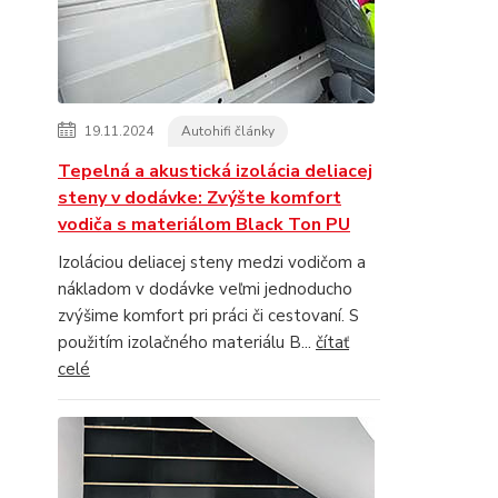
19.11.2024
Autohifi články
Tepelná a akustická izolácia deliacej
steny v dodávke: Zvýšte komfort
vodiča s materiálom Black Ton PU
Izoláciou deliacej steny medzi vodičom a
nákladom v dodávke veľmi jednoducho
zvýšime komfort pri práci či cestovaní. S
použitím izolačného materiálu B...
čítať
celé