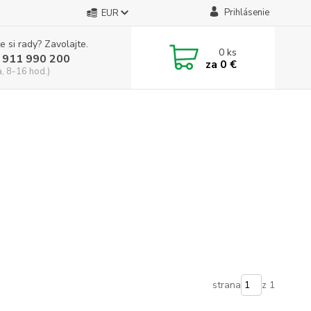
Prihlásenie
EUR
e si rady? Zavolajte.
0
ks
 911 990 200
za
0 €
a, 8-16 hod.)
strana
z 1