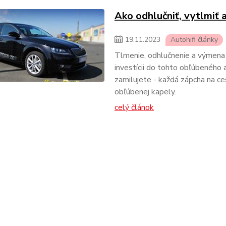
Ako odhlučniť, vytlmiť 
19
.
11
.
2023
Autohifi články
Tlmenie, odhlučnenie a výmena r
investícii do tohto obľúbeného a
zamilujete - každá zápcha na ce
obľúbenej kapely.
celý článok