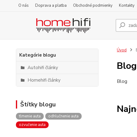
O nás
Doprava a platba
Obchodné podmienky
Kontakty
Úvod
Kategórie blogu
Blog
Autohifi články
Homehifi články
Blog
Štítky blogu
Najn
tlmenie auta
odhlučnenie auta
ozvučenie auta