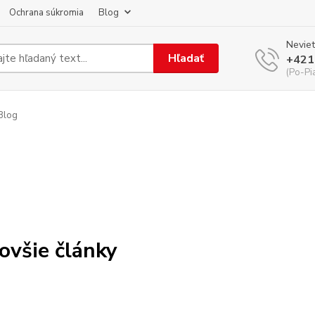
Ochrana súkromia
Blog
Neviet
Hľadať
+421
(Po-Pi
Blog
ovšie články