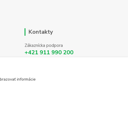
Kontakty
Zákaznícka podpora
+421 911 990 200
(Po-Pia, 8-16 hod.)
info@homehifi.sk
brazovať informácie
Vytvorené na
Eshop-rychlo.sk