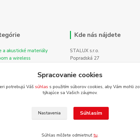
tegórie
Kde nás nájdete
e a akustické materiály
STALUX s.r.o.
oom a wireless
Popradská 27
059 11 POPRAD-Hozelec
Spracovanie cookies
eri potrebujú Váš
súhlas
s použitím súborov cookies, aby Vám mohli zo
týkajúce sa Vašich záujmov.
Súhlasím
Nastavenia
Súhlas môžete odmietnuť
tu
.