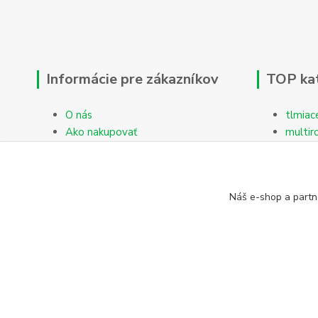
Informácie pre zákazníkov
TOP ka
O nás
tlmiac
Ako nakupovať
multir
Obchodné podmienky
Reklamačný protokol
Kontakty
Náš e-shop a partn
Blog