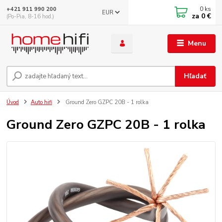
0
ks
+421 911 990 200
EUR
za
0 €
(Po-Pia, 8-16 hod.)
Menu
Hľadať
Úvod
Auto hifi
Ground Zero GZPC 20B - 1 rolka
Ground Zero GZPC 20B - 1 rolka