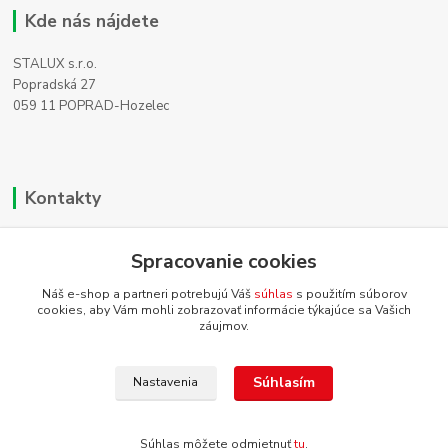
Kde nás nájdete
STALUX s.r.o.
Popradská 27
059 11 POPRAD-Hozelec
Kontakty
Zákaznícka podpora
Spracovanie cookies
+421 911 990 200
(Po-Pia, 8-16 hod.)
Náš e-shop a partneri potrebujú Váš
súhlas
s použitím súborov
cookies, aby Vám mohli zobrazovať informácie týkajúce sa Vašich
info@homehifi.sk
záujmov.
Súhlasím
Nastavenia
Súhlas môžete odmietnuť
tu
.