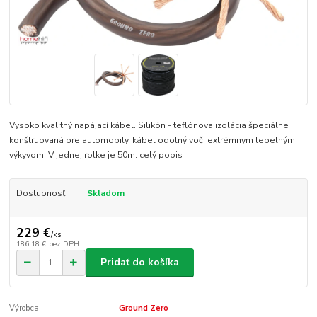
Vysoko kvalitný napájací kábel. Silikón - teflónova izolácia špeciálne
konštruovaná pre automobily, kábel odolný voči extrémnym tepelným
výkyvom. V jednej rolke je 50m.
celý popis
Dostupnosť
Skladom
229 €
/
ks
186,18 €
bez DPH
Pridať do košíka
Výrobca:
Ground Zero