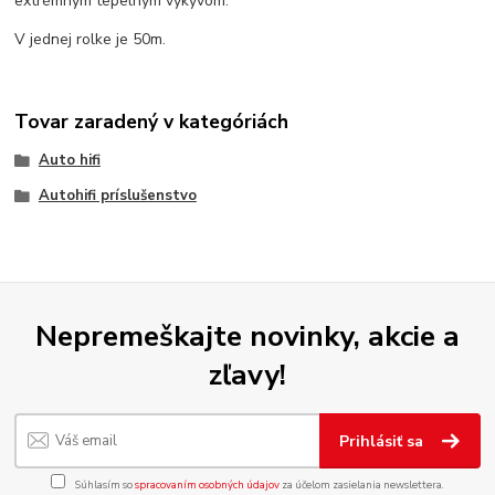
extrémnym tepelným výkyvom.
V jednej rolke je 50m.
Tovar zaradený v kategóriách
Auto hifi
Autohifi príslušenstvo
Nepremeškajte novinky, akcie a
zľavy!
Prihlásiť sa
Súhlasím so
spracovaním osobných údajov
za účelom zasielania newslettera.