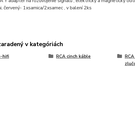
 Y adaptér na rozdvojenie signálu , elektricky a magneticky o
, červený- 1xsamica/2xsamec , v balení 2ks
zaradený v kategóriách
hifi
RCA cinch káble
RCA 
zluč