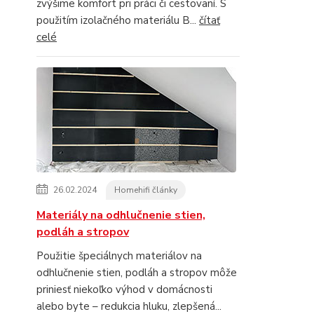
zvýšime komfort pri práci či cestovaní. S
použitím izolačného materiálu B...
čítať
celé
26.02.2024
Homehifi články
Materiály na odhlučnenie stien,
podláh a stropov
Použitie špeciálnych materiálov na
odhlučnenie stien, podláh a stropov môže
priniesť niekoľko výhod v domácnosti
alebo byte – redukcia hluku, zlepšená...