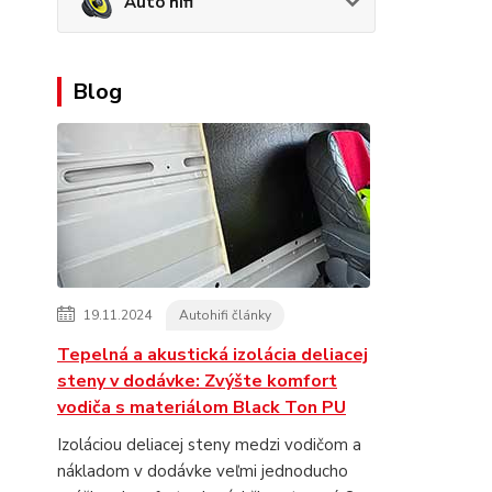
Auto hifi
Blog
19.11.2024
Autohifi články
Tepelná a akustická izolácia deliacej
steny v dodávke: Zvýšte komfort
vodiča s materiálom Black Ton PU
Izoláciou deliacej steny medzi vodičom a
nákladom v dodávke veľmi jednoducho