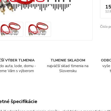
15
12,
Číslo p
ŠÍ VÝBER TLMENIA
TLMENIE SKLADOM
ODB
do auta, lode, domu -
najväčší sklad tlmenia na
vyše 
eme Vám s výberom
Slovensku
tné špecifikácie