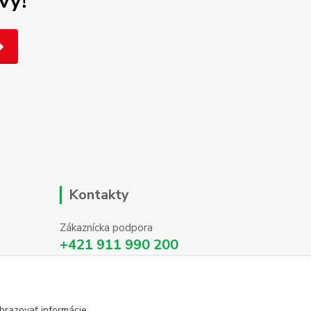
vy!
Kontakty
Zákaznícka podpora
+421 911 990 200
(Po-Pia, 8-16 hod.)
info@homehifi.sk
brazovať informácie