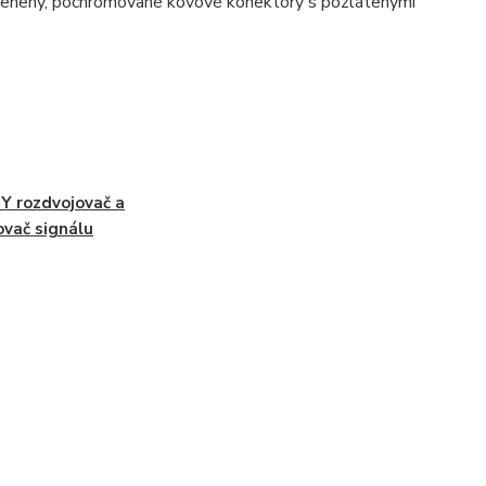
dtienený, pochrómované kovové konektory s pozlátenými
Y rozdvojovač a
ovač signálu