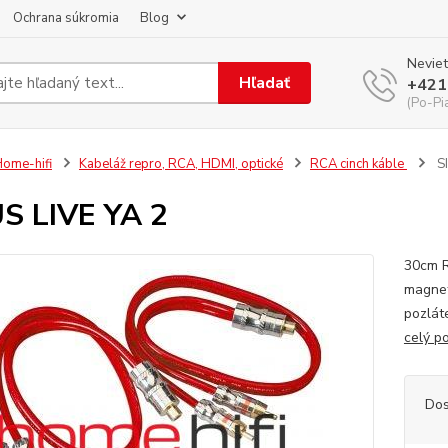
Ochrana súkromia
Blog
Neviet
Hľadať
+421
(Po-Pi
ome-hifi
Kabeláž repro, RCA, HDMI, optické
RCA cinch káble
SI
S LIVE YA 2
30cm R
magnet
pozlát
celý p
Dos