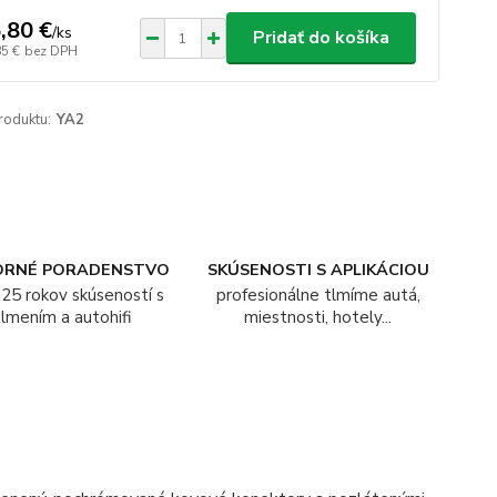
,80 €
/
ks
Pridať do košíka
85 €
bez DPH
roduktu:
YA2
ORNÉ PORADENSTVO
SKÚSENOSTI S APLIKÁCIOU
25 rokov skúseností s
profesionálne tlmíme autá,
tlmením a autohifi
miestnosti, hotely...