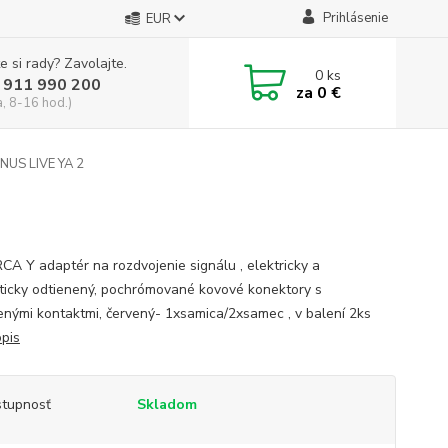
Prihlásenie
EUR
e si rady? Zavolajte.
0
ks
 911 990 200
za
0 €
a, 8-16 hod.)
NUS LIVE YA 2
CA Y adaptér na rozdvojenie signálu , elektricky a
icky odtienený, pochrómované kovové konektory s
enými kontaktmi, červený- 1xsamica/2xsamec , v balení 2ks
opis
tupnosť
Skladom