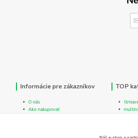
Ne
Informácie pre zákazníkov
TOP ka
O nás
tlmiac
Ako nakupovať
multir
Obchodné podmienky
Reklamačný protokol
Kontakty
Náš e-shop a partn