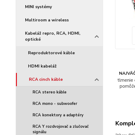
MINI systémy
Multiroom a wireless
Kabeláž repro, RCA, HDMI,
optické
Reproduktorové káble
HDMI kabeláž
NAJVÄČ
RCA cinch káble
tlmenie 
pomôž
RCA stereo káble
RCA mono - subwoofer
RCA konektory a adaptéry
Komple
RCA Y rozdvojovač a zlučovač
signálu