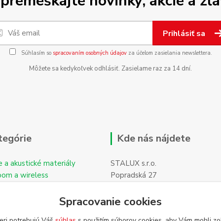
premeškajte novinky, akcie a zľa
Prihlásiť sa
Súhlasím so
spracovaním osobných údajov
za účelom zasielania newslettera.
Môžete sa kedykoľvek odhlásiť. Zasielame raz za 14 dní.
tegórie
Kde nás nájdete
e a akustické materiály
STALUX s.r.o.
oom a wireless
Popradská 27
059 11 POPRAD-Hozelec
Spracovanie cookies
eri potrebujú Váš
súhlas
s použitím súborov cookies, aby Vám mohli zo