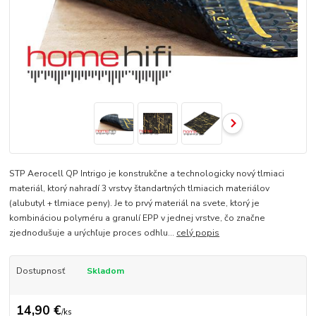
STP Aerocell QP Intrigo je konstrukčne a technologicky nový tlmiaci
materiál, ktorý nahradí 3 vrstvy štandartných tlmiacich materiálov
(alubutyl + tlmiace peny). Je to prvý materiál na svete, ktorý je
kombináciou polyméru a granulí EPP v jednej vrstve, čo značne
zjednodušuje a urýchľuje proces odhlu...
celý popis
Dostupnosť
Skladom
14,90 €
/
ks