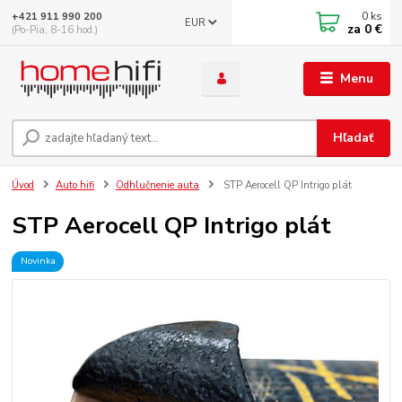
0
ks
+421 911 990 200
EUR
za
0 €
(Po-Pia, 8-16 hod.)
Menu
Hľadať
Úvod
Auto hifi
Odhlučnenie auta
STP Aerocell QP Intrigo plát
STP Aerocell QP Intrigo plát
Novinka