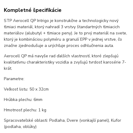
Kompletné špecifikácie
STP Aerocell QP Intrigo je konstrukčne a technologicky nový
tlmiaci materiál, ktorý nahradí 3 vrstvy štandartných tlmiacich
materiálov (alubutyl + tlmiace peny). Je to prvý materiál na svete,
ktorý je kombináciou polyméru a granulí EPP v jednej vrstve, čo
značne zjednodušuje a urýchľuje proces odhlučnenia auta.
Aerocell QP má navyše rad ďalších vlastností, ktoré zlepšujú
kvalitatívnu charakteristiky vozidla a zvyšujú tvrdosť karosérie 7-
krát.
Parametre:
Veľkosť listu: 50 x 32cm
Hrúbka plechu: 6mm
Hmotnosť plechu: 1 kg
Spracovateľské oblasti: Podlaha, Dvere (vonkajší panel), Kufor
(podlaha, oblúky)