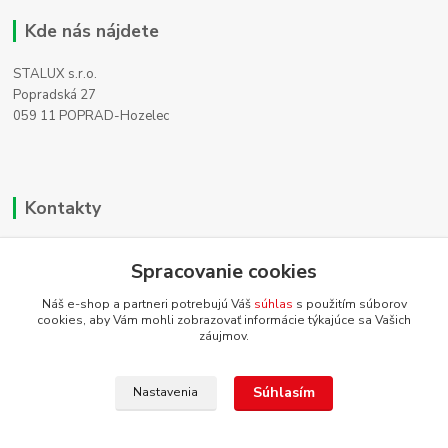
Kde nás nájdete
STALUX s.r.o.
Popradská 27
059 11 POPRAD-Hozelec
Kontakty
Zákaznícka podpora
+421 911 990 200
Spracovanie cookies
(Po-Pia, 8-16 hod.)
Náš e-shop a partneri potrebujú Váš
súhlas
s použitím súborov
cookies, aby Vám mohli zobrazovať informácie týkajúce sa Vašich
info@homehifi.sk
záujmov.
Súhlasím
Nastavenia