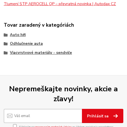
Tlumení STP AEROCELL QP – převratná novinka | Autodax CZ
Tovar zaradený v kategóriách
Auto hifi
Odhlučnenie auta
Viacvrstvové materiály - sendviče
Nepremeškajte novinky, akcie a
zľavy!
Prihlásiť sa
Súhlasím so
spracovaním osobných údajov
za účelom zasielania newslettera.