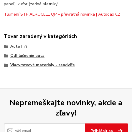
panel), kufor (zadné blatníky)
Tlumení STP AEROCELL QP – převratná novinka | Autodax CZ
Tovar zaradený v kategóriách
Auto hifi
Odhlučnenie auta
Viacvrstvové materiály - sendviče
Nepremeškajte novinky, akcie a
zľavy!
Prihlásiť sa