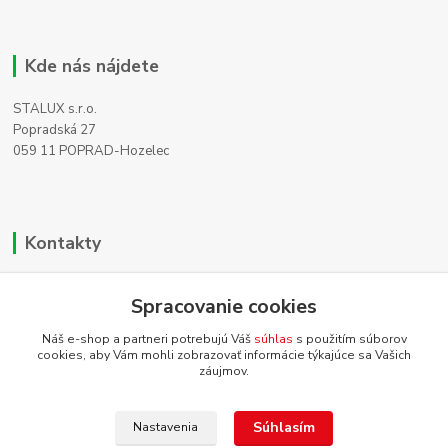
Kde nás nájdete
STALUX s.r.o.
Popradská 27
059 11 POPRAD-Hozelec
Kontakty
Zákaznícka podpora
+421 911 990 200
Spracovanie cookies
(Po-Pia, 8-16 hod.)
Náš e-shop a partneri potrebujú Váš
súhlas
s použitím súborov
cookies, aby Vám mohli zobrazovať informácie týkajúce sa Vašich
info@homehifi.sk
záujmov.
Súhlasím
Nastavenia