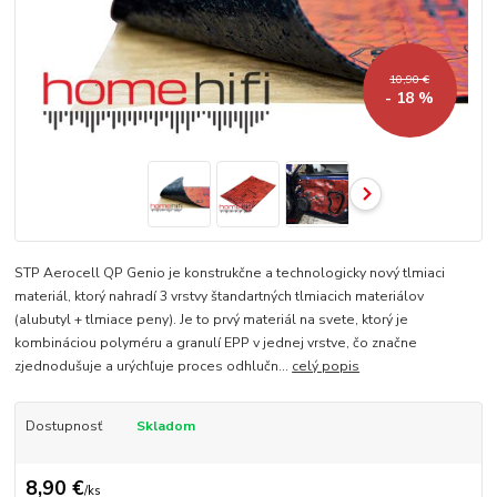
10,90 €
- 18 %
STP Aerocell QP Genio je konstrukčne a technologicky nový tlmiaci
materiál, ktorý nahradí 3 vrstvy štandartných tlmiacich materiálov
(alubutyl + tlmiace peny). Je to prvý materiál na svete, ktorý je
kombináciou polyméru a granulí EPP v jednej vrstve, čo značne
zjednodušuje a urýchľuje proces odhlučn...
celý popis
Dostupnosť
Skladom
8,90 €
/
ks