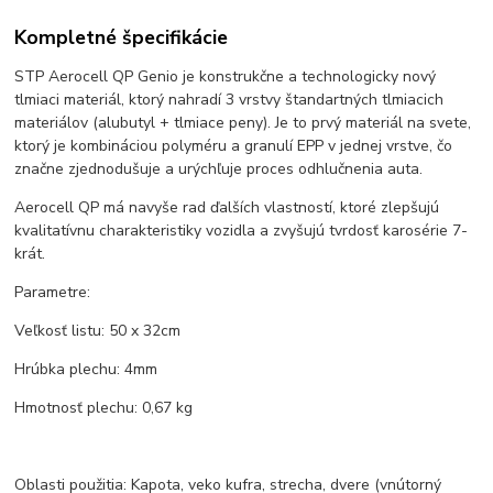
Kompletné špecifikácie
STP Aerocell QP Genio je konstrukčne a technologicky nový
tlmiaci materiál, ktorý nahradí 3 vrstvy štandartných tlmiacich
materiálov (alubutyl + tlmiace peny). Je to prvý materiál na svete,
ktorý je kombináciou polyméru a granulí EPP v jednej vrstve, čo
značne zjednodušuje a urýchľuje proces odhlučnenia auta.
Aerocell QP má navyše rad ďalších vlastností, ktoré zlepšujú
kvalitatívnu charakteristiky vozidla a zvyšujú tvrdosť karosérie 7-
krát.
Parametre:
Veľkosť listu: 50 x 32cm
Hrúbka plechu: 4mm
Hmotnosť plechu: 0,67 kg
Oblasti použitia: Kapota, veko kufra, strecha, dvere (vnútorný