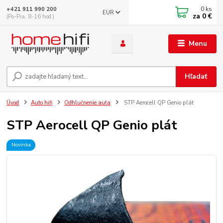
0
ks
+421 911 990 200
EUR
za
0 €
(Po-Pia, 8-16 hod.)
Menu
Hľadať
Úvod
Auto hifi
Odhlučnenie auta
STP Aerocell QP Genio plát
STP Aerocell QP Genio plát
Novinka