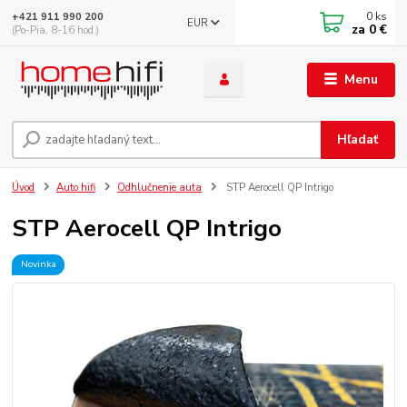
0
ks
+421 911 990 200
EUR
za
0 €
(Po-Pia, 8-16 hod.)
Menu
Hľadať
Úvod
Auto hifi
Odhlučnenie auta
STP Aerocell QP Intrigo
STP Aerocell QP Intrigo
Novinka