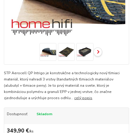
STP Aerocell QP Intrigo je konstrukčne a technologicky nový tlmiaci
materiál, ktorý nahradí 3 vrstvy štandartných tlmiacich materiálov
(alubutyl + tlmiace peny). Je to prvý materiál na svete, ktorý je
kombináciou polyméru a granulí EPP v jednej vrstve, čo značne
zjednodušuje a urýchľuje proces odhlu...
celý popis
Dostupnosť
Skladom
349,90 €
/
ks