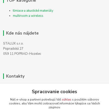
TOP kategórie
tlmiace a akustické materiály
multiroom a wireless
Kde nás nájdete
STALUX s.r.o.
Popradská 27
059 11 POPRAD-Hozelec
Kontakty
Zákaznícka podpora
+421 911 990 200
Spracovanie cookies
(Po-Pia, 8-16 hod.)
Náš e-shop a partneri potrebujú Váš
súhlas
s použitím súborov
cookies, aby Vám mohli zobrazovať informácie týkajúce sa Vašich
info@homehifi.sk
záujmov.