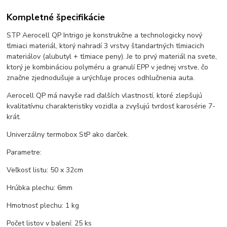
Kompletné špecifikácie
STP Aerocell QP Intrigo je konstrukčne a technologicky nový
tlmiaci materiál, ktorý nahradí 3 vrstvy štandartných tlmiacich
materiálov (alubutyl + tlmiace peny). Je to prvý materiál na svete,
ktorý je kombináciou polyméru a granulí EPP v jednej vrstve, čo
značne zjednodušuje a urýchľuje proces odhlučnenia auta.
Aerocell QP má navyše rad ďalších vlastností, ktoré zlepšujú
kvalitatívnu charakteristiky vozidla a zvyšujú tvrdosť karosérie 7-
krát.
Univerzálny termobox StP ako darček.
Parametre:
Veľkosť listu: 50 x 32cm
Hrúbka plechu: 6mm
Hmotnosť plechu: 1 kg
Počet listov v balení: 25 ks