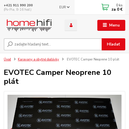
0
ks
+421 911 990 200
EUR
za
0 €
(Po-Pia, 8-16 hod.)
Menu
Hľadať
Úvod
Karavany a obytné dodávky
EVOTEC Camper Neoprene 10 plát
EVOTEC Camper Neoprene 10
plát