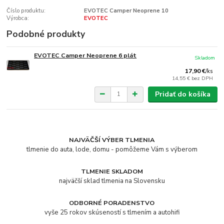
Číslo produktu:
EVOTEC Camper Neoprene 10
Výrobca:
EVOTEC
Podobné produkty
EVOTEC Camper Neoprene 6 plát
Skladom
17,90 €
/
ks
14,55 €
bez DPH
Pridať do košíka
NAJVÄČŠÍ VÝBER TLMENIA
tlmenie do auta, lode, domu - pomôžeme Vám s výberom
TLMENIE SKLADOM
najväčší sklad tlmenia na Slovensku
ODBORNÉ PORADENSTVO
vyše 25 rokov skúseností s tlmením a autohifi