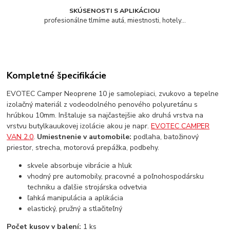
SKÚSENOSTI S APLIKÁCIOU
profesionálne tlmíme autá, miestnosti, hotely...
Kompletné špecifikácie
EVOTEC Camper Neoprene 10 je samolepiaci, zvukovo a tepelne
izolačný materiál z vodeodolného penového polyuretánu s
hrúbkou 10mm. Inštaluje sa najčastejšie ako druhá vrstva na
vrstvu butylkauukovej izolácie akou je napr.
EVOTEC CAMPER
VAN 2.0
.
Umiestnenie v automobile:
podlaha, batožinový
priestor, strecha, motorová prepážka, podbehy.
skvele absorbuje vibrácie a hluk
vhodný pre automobily, pracovné a poľnohospodársku
techniku a ďalšie strojárska odvetvia
ľahká manipulácia a aplikácia
elastický, pružný a stlačiteľný
Počet kusov v balení:
1 ks