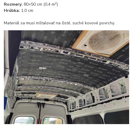
2
Rozmery:
80×50 cm (0,4 m
)
Hrúbka:
1,0 cm
Materiál sa musí inštalovať na čisté, suché kovové povrchy.