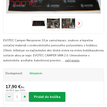
EVOTEC Camper Neoprene 10 je samolepiaci, zvukovo a tepelne
izolačný materiál z vodeodolného penového polyuretánu s hrúbkou
10mm. Inštaluje sa najčastejšie ako druhá vrstva na vrstvu butylkauukovej
izolácie akou je napr. EVOTEC CAMPER VAN 2.0. Umiestnenie v
automobile: podlaha, batožinový priestor, ...
celý popis
Dostupnosť
Skladom
17,90 €
/
ks
14,55 €
bez DPH
Pridať do košíka