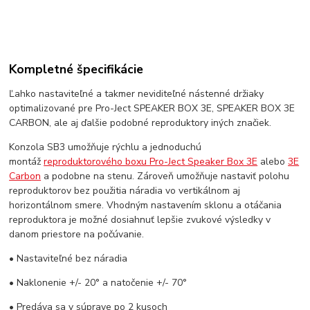
Kompletné špecifikácie
Ľahko nastaviteľné a takmer neviditeľné nástenné držiaky
optimalizované pre Pro-Ject SPEAKER BOX 3E, SPEAKER BOX 3E
CARBON, ale aj ďalšie podobné reproduktory iných značiek.
Konzola SB3 umožňuje rýchlu a jednoduchú
montáž
reproduktorového boxu Pro-Ject Speaker Box 3E
alebo
3E
Carbon
a podobne na stenu. Zároveň umožňuje nastaviť polohu
reproduktorov bez použitia náradia vo vertikálnom aj
horizontálnom smere. Vhodným nastavením sklonu a otáčania
reproduktora je možné dosiahnuť lepšie zvukové výsledky v
danom priestore na počúvanie.
• Nastaviteľné bez náradia
• Naklonenie +/- 20° a natočenie +/- 70°
• Predáva sa v súprave po 2 kusoch