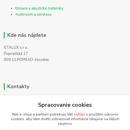
tlmiace a akustické materiály
multiroom a wireless
Kde nás nájdete
STALUX s.r.o.
Popradská 27
059 11 POPRAD-Hozelec
Kontakty
Zákaznícka podpora
+421 911 990 200
Spracovanie cookies
(Po-Pia, 8-16 hod.)
Náš e-shop a partneri potrebujú Váš
súhlas
s použitím súborov
cookies, aby Vám mohli zobrazovať informácie týkajúce sa Vašich
info@homehifi.sk
záujmov.