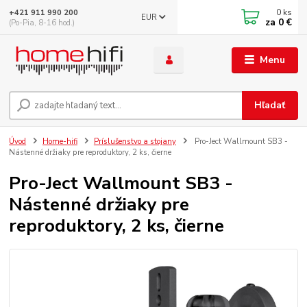
0
ks
+421 911 990 200
EUR
za
0 €
(Po-Pia, 8-16 hod.)
Menu
Hľadať
Úvod
Home-hifi
Príslušenstvo a stojany
Pro-Ject Wallmount SB3 -
Nástenné držiaky pre reproduktory, 2 ks, čierne
Pro-Ject Wallmount SB3 -
Nástenné držiaky pre
reproduktory, 2 ks, čierne