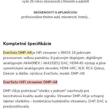
vyše 25 rokov skúseností s tlmením a autohifi
SKÚSENOSTI S APLIKÁCIOU
profesionálne tlmíme autá, miestnosti, hotely...
Kompletné špecifikácie
EverSolo DMP-A8
je HiFi streamer s XMOS 16 jadrovým
procesorom, veľkou pamäťou, 6 palcovým displejom, digitálnym
analógovým AK4499EX / AK4191EQ DAC, HDMI-IIS výstup a plne
symetrickými analógovými obvodmi, HDMI ARC, XLR, RCA Qobuz,
Deezer a ďalšie, výrobca: EverSolo, model: DMP-A8.
EverSolo HiFi streamer DMP-A8
DMP-A8 je prehrávač "všetko v jednom" navrhnutý pre
bezstratovú kvalitu audio signálu. Streamer DMP-A8 je schopný
takmer všetkého – kombinácia hudobného streameru, DAP, DAC a
predzosilňovača.