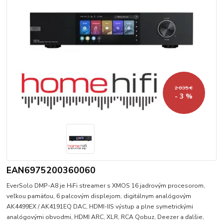
2 035 €
- 3 %
EAN6975200360060
EverSolo DMP-A8 je HiFi streamer s XMOS 16 jadrovým procesorom,
veľkou pamäťou, 6 palcovým displejom, digitálnym analógovým
AK4499EX / AK4191EQ DAC, HDMI-IIS výstup a plne symetrickými
analógovými obvodmi, HDMI ARC, XLR, RCA Qobuz, Deezer a ďalšie,