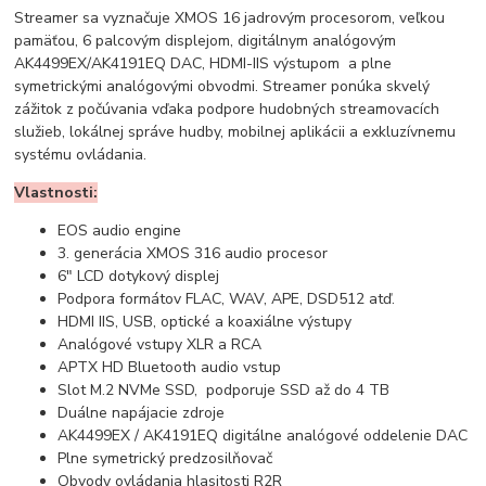
Streamer sa vyznačuje XMOS 16 jadrovým procesorom, veľkou
pamäťou, 6 palcovým displejom, digitálnym analógovým
AK4499EX/AK4191EQ DAC, HDMI-IIS výstupom a plne
symetrickými analógovými obvodmi. Streamer ponúka skvelý
zážitok z počúvania vďaka podpore hudobných streamovacích
služieb, lokálnej správe hudby, mobilnej aplikácii a exkluzívnemu
systému ovládania.
Vlastnosti:
EOS audio engine
3. generácia XMOS 316 audio procesor
6" LCD dotykový displej
Podpora formátov FLAC, WAV, APE, DSD512 atď.
HDMI IIS, USB, optické a koaxiálne výstupy
Analógové vstupy XLR a RCA
APTX HD Bluetooth audio vstup
Slot M.2 NVMe SSD, podporuje SSD až do 4 TB
Duálne napájacie zdroje
AK4499EX / AK4191EQ digitálne analógové oddelenie DAC
Plne symetrický predzosilňovač
Obvody ovládania hlasitosti R2R