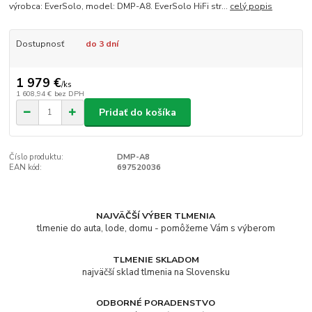
výrobca: EverSolo, model: DMP-A8. EverSolo HiFi str...
celý popis
Dostupnosť
do 3 dní
1 979 €
/
ks
1 608,94 €
bez DPH
Pridať do košíka
Číslo produktu:
DMP-A8
EAN kód:
697520036
NAJVÄČŠÍ VÝBER TLMENIA
tlmenie do auta, lode, domu - pomôžeme Vám s výberom
TLMENIE SKLADOM
najväčší sklad tlmenia na Slovensku
ODBORNÉ PORADENSTVO