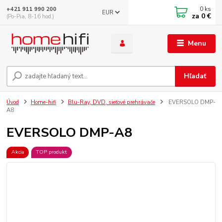
0
ks
+421 911 990 200
EUR
za
0 €
(Po-Pia, 8-16 hod.)
Menu
Hľadať
Úvod
Home-hifi
Blu-Ray, DVD, sieťové prehrávače
EVERSOLO DMP-
A8
EVERSOLO DMP-A8
Akcia
TOP produkt