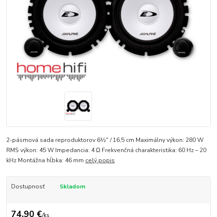
2-pásmová sada reproduktorov 6½" / 16,5 cm Maximálny výkon: 280 W
RMS výkon: 45 W Impedancia: 4 Ω Frekvenčná charakteristika: 60 Hz – 20
kHz Montážna hĺbka: 46 mm
celý popis
Dostupnosť
Skladom
74,90 €
/
ks