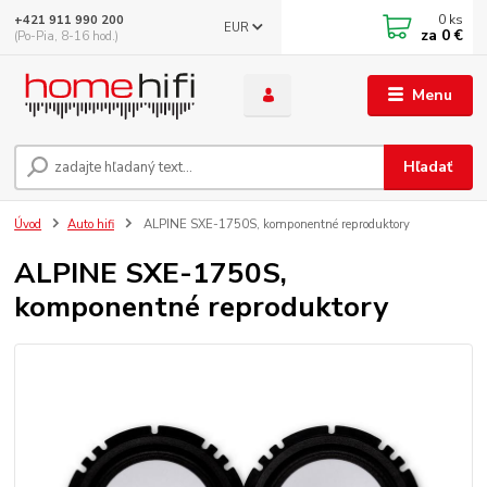
0
ks
+421 911 990 200
EUR
za
0 €
(Po-Pia, 8-16 hod.)
Menu
Hľadať
Úvod
Auto hifi
ALPINE SXE-1750S, komponentné reproduktory
ALPINE SXE-1750S,
komponentné reproduktory