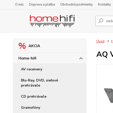
O nás
Doprava a platba
Obchodné podmienky
Kontakty
Úvod
H
AKCIA
AQ 
Home-hifi
AV receivery
Blu-Ray, DVD, sieťové
prehrávače
CD prehrávače
Gramofóny