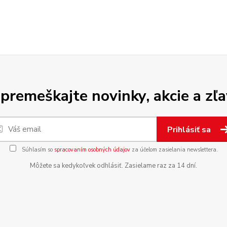
premeškajte novinky, akcie a zľa
Prihlásiť sa
Súhlasím so
spracovaním osobných údajov
za účelom zasielania newslettera.
Môžete sa kedykoľvek odhlásiť. Zasielame raz za 14 dní.