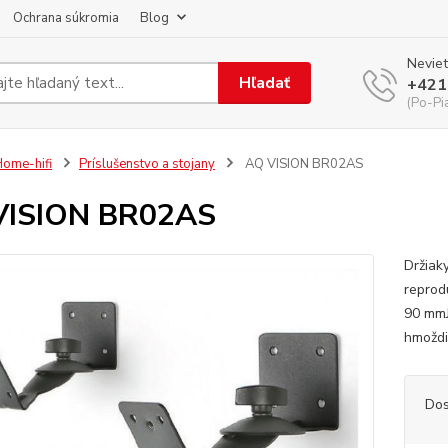
Ochrana súkromia
Blog
Neviet
Hľadať
+421
(Po-Pi
ome-hifi
Príslušenstvo a stojany
AQ VISION BR02AS
VISION BR02AS
Držiak
reprod
90 mmJ
hmoždi
Dos