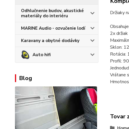
Komple
Odhlučnenie budov, akustické
Držiaky n
materiály do interiéru
Obsahuje
MARINE Audio - ozvučenie lodí
2x držiak
Maximáln
Karavany a obytné dodávky
Sklon: 12
Rotácia: 
Auto hifi
Profil: 
Jednoduch
Vrátane s
Blog
Hmotnosť
Tovar 
Home-