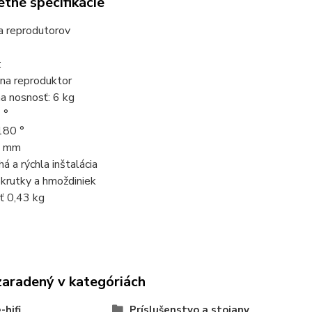
tné špecifikácie
a reprodutorov
:
 na reproduktor
a nosnosť: 6 kg
 °
180 °
90 mm
á a rýchla inštalácia
krutky a hmoždiniek
 0,43 kg
zaradený v kategóriách
hifi
Príslušenstvo a stojany