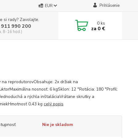
Prihlásenie
EUR
e si rady? Zavolajte.
0
ks
 911 990 200
za
0 €
a, 8-16 hod.)
y na reprodutorovObsahuje: 2x držiak na
uktorMaximálna nosnosť: 6 kgSklon: 12 °Rotácia: 180 °Profil:
ednoduchá a rýchla inštaláciaVrátane skrutky a
niekHmotnosť 0,43 kg
celý popis
tupnosť
Nie je skladom