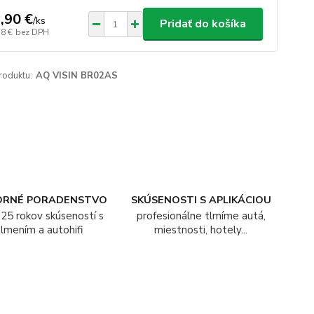
,90 €
/
ks
Pridať do košíka
18 €
bez DPH
roduktu:
AQ VISIN BR02AS
ORNÉ PORADENSTVO
SKÚSENOSTI S APLIKÁCIOU
25 rokov skúseností s
profesionálne tlmíme autá,
tlmením a autohifi
miestnosti, hotely...