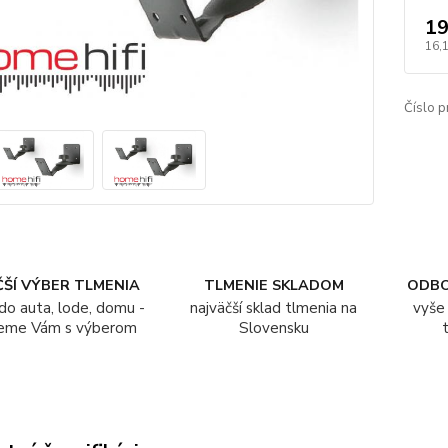
19
16,
Číslo p
ŠÍ VÝBER TLMENIA
TLMENIE SKLADOM
ODB
do auta, lode, domu -
najväčší sklad tlmenia na
vyše 
eme Vám s výberom
Slovensku