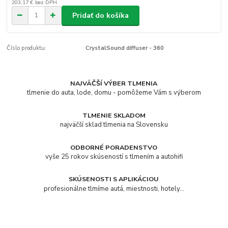
203,17 €
bez DPH
Pridať do košíka
Číslo produktu:
CrystalSound diffuser - 360
NAJVÄČŠÍ VÝBER TLMENIA
tlmenie do auta, lode, domu - pomôžeme Vám s výberom
TLMENIE SKLADOM
najväčší sklad tlmenia na Slovensku
ODBORNÉ PORADENSTVO
vyše 25 rokov skúseností s tlmením a autohifi
SKÚSENOSTI S APLIKÁCIOU
profesionálne tlmíme autá, miestnosti, hotely...