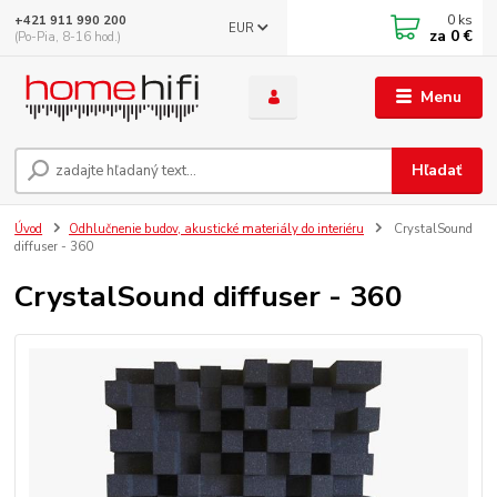
0
ks
+421 911 990 200
EUR
za
0 €
(Po-Pia, 8-16 hod.)
Menu
Hľadať
Úvod
Odhlučnenie budov, akustické materiály do interiéru
CrystalSound
diffuser - 360
CrystalSound diffuser - 360