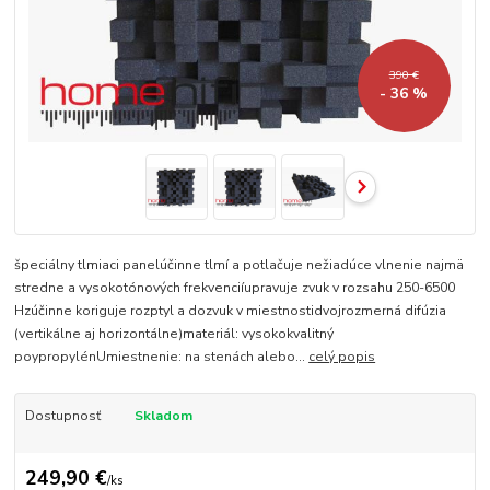
390 €
- 36 %
špeciálny tlmiaci panelúčinne tlmí a potlačuje nežiadúce vlnenie najmä
stredne a vysokotónových frekvenciíupravuje zvuk v rozsahu 250-6500
Hzúčinne koriguje rozptyl a dozvuk v miestnostidvojrozmerná difúzia
(vertikálne aj horizontálne)materiál: vysokokvalitný
poypropylénUmiestnenie: na stenách alebo...
celý popis
Dostupnosť
Skladom
249,90 €
/
ks