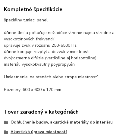
Kompletné špecifikácie
špeciálny tlmiaci panel
účinne tlmí a potlačuje nežiadúce vlnenie najmä stredne a
vysokotónových frekvencií
upravuje zvuk v rozsahu 250-6500 Hz
účinne koriguje rozptyl a dozvuk v miestnosti
dvojrozmerná difúzia (vertikálne aj horizontálne)
materiál: vysokokvalitný poypropylén
Umiestnenie: na stenách alebo strope miestností.
Rozmery: 600 x 600 x 120 mm
Tovar zaradený v kategóriách
Odhlučnenie budov, akustické materiály do interiéru
Akustická úprava miestností