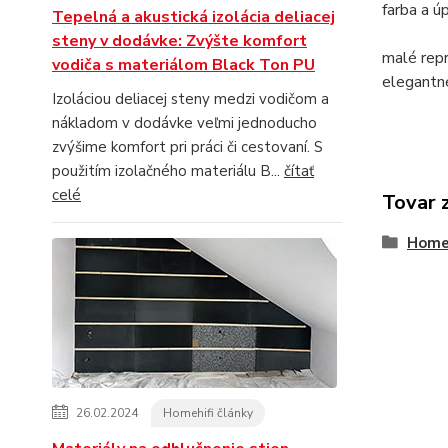
farba a ú
Tepelná a akustická izolácia deliacej
steny v dodávke: Zvýšte komfort
malé rep
vodiča s materiálom Black Ton PU
elegantné
Izoláciou deliacej steny medzi vodičom a
nákladom v dodávke veľmi jednoducho
zvýšime komfort pri práci či cestovaní. S
použitím izolačného materiálu B...
čítať
celé
Tovar 
Home-
26.02.2024
Homehifi články