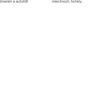
tlmením a autohifi
miestnosti, hotely...