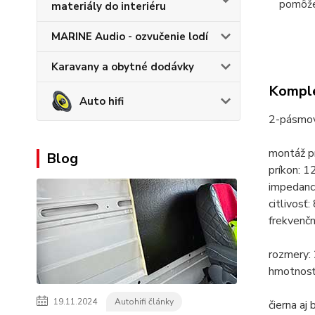
pomôž
materiály do interiéru
MARINE Audio - ozvučenie lodí
Karavany a obytné dodávky
Komple
Auto hifi
2-pásmov
montáž pr
Blog
príkon:
impedanc
citlivos
frekvenč
rozmery: 
hmotnosť:
19.11.2024
Autohifi články
čierna aj 