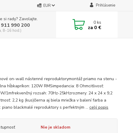
Prihlásenie
EUR
e si rady? Zavolajte.
0
ks
 911 990 200
za
0 €
a, 8-16 hod.)
ové on-wall nástenné reproduktorymontáž priamo na stenu -
lna hĺbkapríkon: 120W RMSimpedancia: 8 Ohmcitlivosť:
W/1mfrekvenčný rozsah: 70Hz-25kHzrozmery: 24 x 24 x 9,2
osť: 2,2 kg (kus)čierna aj biela mriežka v balení farba a
: piano blackmalé reproduktory s perfektným ...
celý popis
tupnosť
Nie je skladom