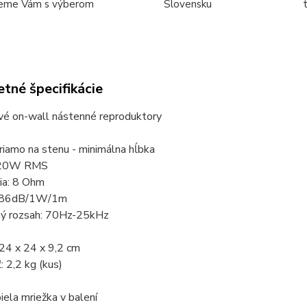
eme Vám s výberom
Slovensku
tné špecifikácie
é on-wall nástenné reproduktory
iamo na stenu - minimálna hĺbka
 120W RMS
ia: 8 Ohm
ť: 86dB/1W/1m
ný rozsah: 70Hz-25kHz
24 x 24 x 9,2 cm
 2,2 kg (kus)
biela mriežka v balení