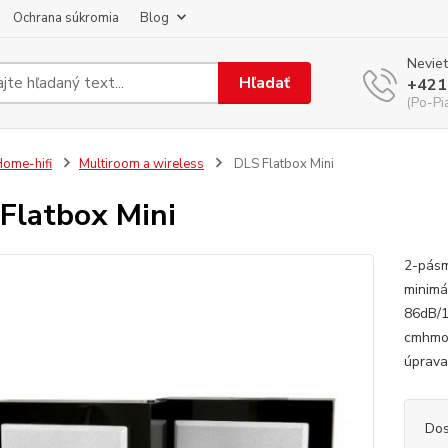
Ochrana súkromia
Blog
Neviet
Hľadať
+421
(Po-Pi
ome-hifi
Multiroom a wireless
DLS Flatbox Mini
Flatbox Mini
2-pásm
minimá
86dB/1
cmhmotn
úprava
Dos