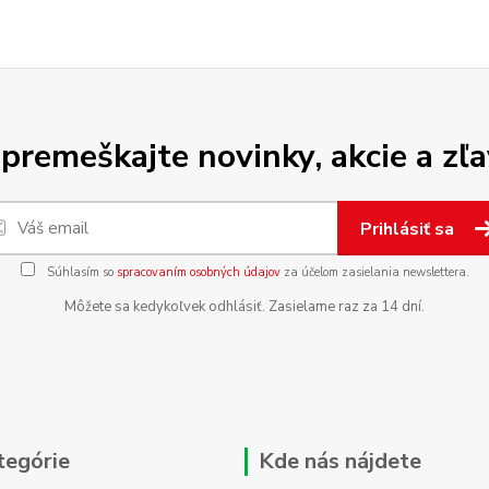
premeškajte novinky, akcie a zľa
Prihlásiť sa
Súhlasím so
spracovaním osobných údajov
za účelom zasielania newslettera.
Môžete sa kedykoľvek odhlásiť. Zasielame raz za 14 dní.
tegórie
Kde nás nájdete