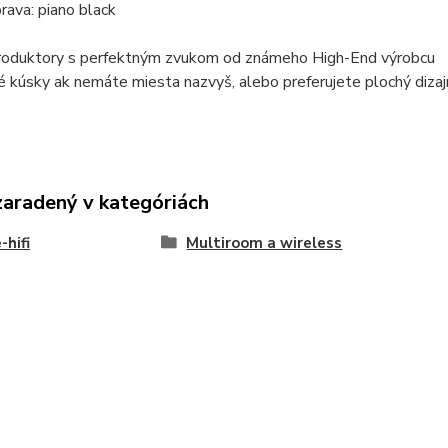
prava: piano black
roduktory s perfektným zvukom od známeho High-End výrobcu
 kúsky ak nemáte miesta nazvyš, alebo preferujete plochý dizaj
zaradený v kategóriách
hifi
Multiroom a wireless