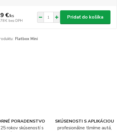
9 €
/
ks
Pridať do košíka
,78 €
bez DPH
roduktu:
Flatbox Mini
ORNÉ PORADENSTVO
SKÚSENOSTI S APLIKÁCIOU
25 rokov skúseností s
profesionálne tlmíme autá,