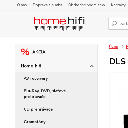
O nás
Doprava a platba
Obchodné podmienky
Kontakty
Úvod
H
AKCIA
DLS 
Home-hifi
AV receivery
Blu-Ray, DVD, sieťové
prehrávače
CD prehrávače
Gramofóny