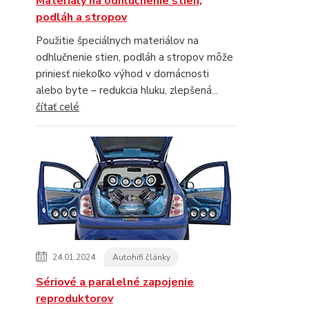
Materiály na odhlučnenie stien,
podláh a stropov
Použitie špeciálnych materiálov na
odhlučnenie stien, podláh a stropov môže
priniesť niekoľko výhod v domácnosti
alebo byte – redukcia hluku, zlepšená...
čítať celé
24.01.2024
Autohifi články
Sériové a paralelné zapojenie
reproduktorov