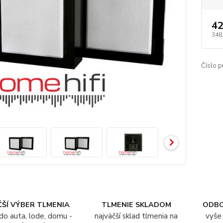
42
348
Číslo p
ŠÍ VÝBER TLMENIA
TLMENIE SKLADOM
ODB
do auta, lode, domu -
najväčší sklad tlmenia na
vyše 