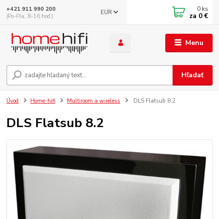
0
ks
+421 911 990 200
EUR
za
0 €
(Po-Pia, 8-16 hod.)
Menu
Hľadať
Úvod
Home-hifi
Multiroom a wireless
DLS Flatsub 8.2
DLS Flatsub 8.2