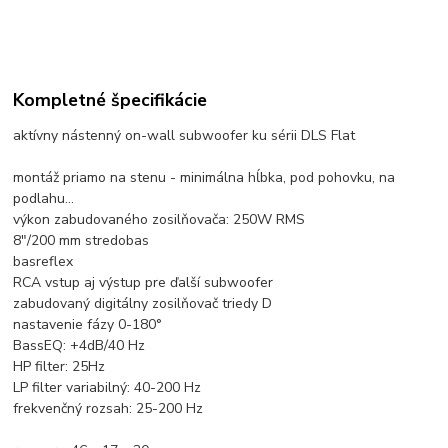
Kompletné špecifikácie
aktívny nástenný on-wall subwoofer ku sérii DLS Flat
montáž priamo na stenu - minimálna hĺbka, pod pohovku, na
podlahu...
výkon zabudovaného zosilňovača: 250W RMS
8"/200 mm stredobas
basreflex
RCA vstup aj výstup pre ďalší subwoofer
zabudovaný digitálny zosilňovač triedy D
nastavenie fázy 0-180°
BassEQ: +4dB/40 Hz
HP filter: 25Hz
LP filter variabilný: 40-200 Hz
frekvenčný rozsah: 25-200 Hz