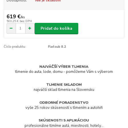
Dostupnosť
Nie je skladom
619 €
/
ks
503,25 €
bez DPH
Pridať do košíka
Číslo produktu:
Flatsub 8.2
NAJVÄČŠÍ VÝBER TLMENIA
tlmenie do auta, lode, domu - pomôžeme Vám s výberom
TLMENIE SKLADOM
najväčší sklad tlmenia na Slovensku
ODBORNÉ PORADENSTVO
vyše 25 rokov skúseností s tlmením a autohifi
SKÚSENOSTI S APLIKÁCIOU
profesionálne tlmíme autá, miestnosti, hotely...