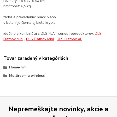
rozmery: 46 x 17 x 30 cm
hmotnosť: 6,5 kg
farba a prevedenie: black piano
v balení je čierna aj biela krytka
ideálne v kombinácii s DLS FLAT sériou reproduktorov:
DLS
Flatbox Midi
,
DLS Flatbox Mini
,
DLS Flatbox XL
Tovar zaradený v kategóriách
Home-hifi
Multiroom a wireless
Nepremeškajte novinky, akcie a