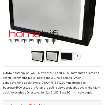
aktívny nástenný on-wall subwoofer ku sérii DLS Flatmontáž priamo na
stenu - minimálna hĺbka, pod pohovku, na podlahu...výkon
zabudovaného zosilňovača: 250W RMS8"/200 mm stredobas
basreflexRCA vstup aj výstup pre ďalší subwooferzabudovaný digitálny
zosilňovač triedy Dnastavenie fázy 0-180°BassEQ: +4...
celý popis