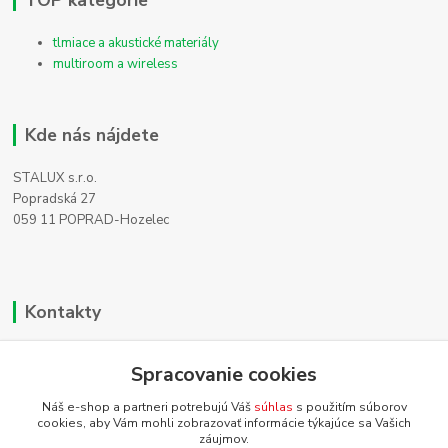
tlmiace a akustické materiály
multiroom a wireless
Kde nás nájdete
STALUX s.r.o.
Popradská 27
059 11 POPRAD-Hozelec
Kontakty
Zákaznícka podpora
Spracovanie cookies
+421 911 990 200
(Po-Pia, 8-16 hod.)
Náš e-shop a partneri potrebujú Váš
súhlas
s použitím súborov
cookies, aby Vám mohli zobrazovať informácie týkajúce sa Vašich
info@homehifi.sk
záujmov.