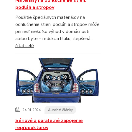
Materiály na odhlučnenie stien,
podláh a stropov
Použitie špeciálnych materiálov na
odhlučnenie stien, podláh a stropov môže
priniesť niekoľko výhod v domácnosti
alebo byte – redukcia hluku, zlepšená...
čítať celé
24.01.2024
Autohifi články
Sériové a paralelné zapojenie
reproduktorov