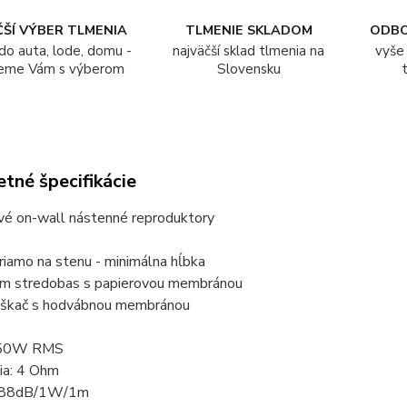
ŠÍ VÝBER TLMENIA
TLMENIE SKLADOM
ODB
do auta, lode, domu -
najväčší sklad tlmenia na
vyše 
eme Vám s výberom
Slovensku
tné špecifikácie
é on-wall nástenné reproduktory
iamo na stenu - minimálna hĺbka
 stredobas s papierovou membránou
škač s hodvábnou membránou
 150W RMS
ia: 4 Ohm
ť: 88dB/1W/1m