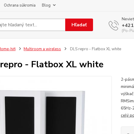
Ochrana súkromia
Blog
Neviet
Hľadať
+421
(Po-Pi
ome-hifi
Multiroom a wireless
DLS repro - Flatbox XL white
repro - Flatbox XL white
2-pásm
minimá
výškač
RMSimp
65Hz-2
celý p