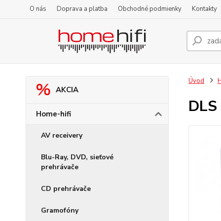
O nás
Doprava a platba
Obchodné podmienky
Kontakty
Úvod
H
AKCIA
DLS 
Home-hifi
AV receivery
Blu-Ray, DVD, sieťové
prehrávače
CD prehrávače
Gramofóny