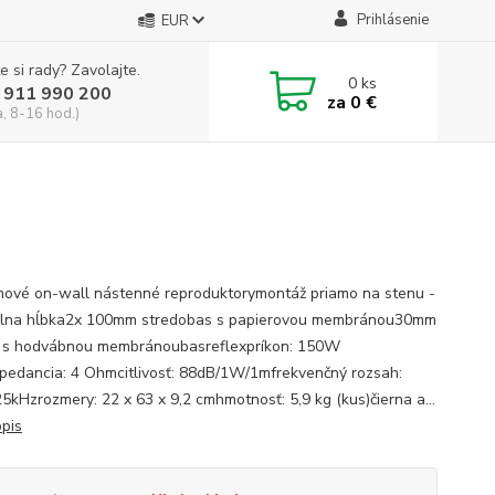
Prihlásenie
EUR
e si rady? Zavolajte.
0
ks
 911 990 200
za
0 €
a, 8-16 hod.)
ové on-wall nástenné reproduktorymontáž priamo na stenu -
lna hĺbka2x 100mm stredobas s papierovou membránou30mm
 s hodvábnou membránoubasreflexpríkon: 150W
edancia: 4 Ohmcitlivosť: 88dB/1W/1mfrekvenčný rozsah:
5kHzrozmery: 22 x 63 x 9,2 cmhmotnosť: 5,9 kg (kus)čierna a...
opis