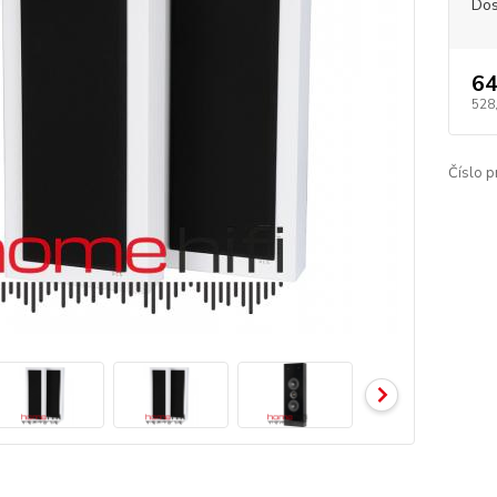
Dos
64
528
Číslo p