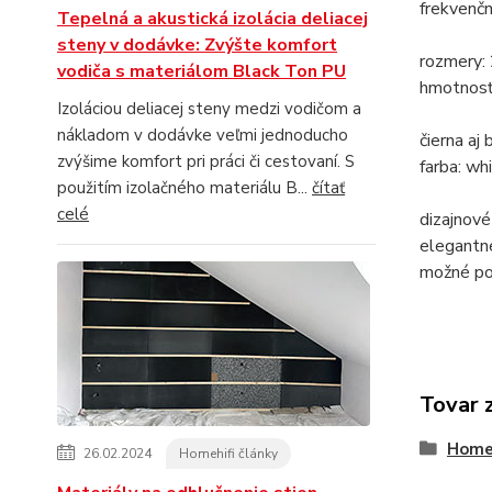
frekvenč
Tepelná a akustická izolácia deliacej
steny v dodávke: Zvýšte komfort
rozmery: 
vodiča s materiálom Black Ton PU
hmotnosť:
Izoláciou deliacej steny medzi vodičom a
nákladom v dodávke veľmi jednoducho
čierna aj 
zvýšime komfort pri práci či cestovaní. S
farba: whi
použitím izolačného materiálu B...
čítať
celé
dizajnov
elegantné
možné pou
Tovar 
Home-
26.02.2024
Homehifi články