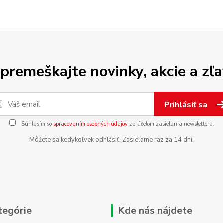
premeškajte novinky, akcie a zľa
Prihlásiť sa
Súhlasím so
spracovaním osobných údajov
za účelom zasielania newslettera.
Môžete sa kedykoľvek odhlásiť. Zasielame raz za 14 dní.
tegórie
Kde nás nájdete