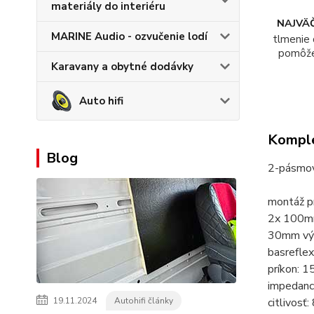
materiály do interiéru
NAJVÄČ
MARINE Audio - ozvučenie lodí
tlmenie 
pomôž
Karavany a obytné dodávky
Auto hifi
Komple
Blog
2-pásmov
montáž pr
2x 100mm
30mm vý
basreflex
príkon:
impedanc
19.11.2024
Autohifi články
citlivos