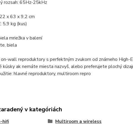
ný rozsah: 65Hz-25kHz
22 x 63 x 9,2 cm
 5,9 kg (kus)
biela mriežka v balení
te, biela
é on-wall reproduktory s perfektným zvukom od známeho High-E
 kúsky ak nemáte miesta nazvyš, alebo preferujete plochý dizaj
žitie: hlavné reproduktory, multiroom repro
zaradený v kategóriách
hifi
Multiroom a wireless