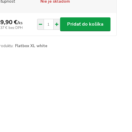
tupnosť
Nie je skladom
9,90 €
/
ks
Pridať do košíka
,37 €
bez DPH
roduktu:
Flatbox XL white