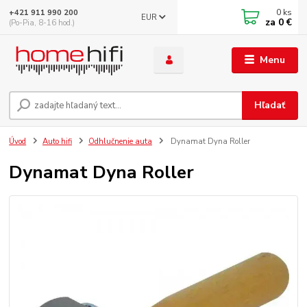
0
ks
+421 911 990 200
EUR
za
0 €
(Po-Pia, 8-16 hod.)
Menu
Hľadať
Úvod
Auto hifi
Odhlučnenie auta
Dynamat Dyna Roller
Dynamat Dyna Roller