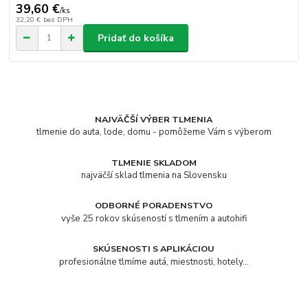
39,60 €
/
ks
32,20 €
bez DPH
Pridať do košíka
NAJVÄČŠÍ VÝBER TLMENIA
tlmenie do auta, lode, domu - pomôžeme Vám s výberom
TLMENIE SKLADOM
najväčší sklad tlmenia na Slovensku
ODBORNÉ PORADENSTVO
vyše 25 rokov skúseností s tlmením a autohifi
SKÚSENOSTI S APLIKÁCIOU
profesionálne tlmíme autá, miestnosti, hotely...