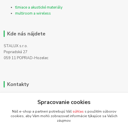
tlmiace a akustické materiály
multiroom a wireless
Kde nás nájdete
STALUX s.r.o.
Popradská 27
059 11 POPRAD-Hozelec
Kontakty
Zákaznícka podpora
Spracovanie cookies
+421 911 990 200
(Po-Pia, 8-16 hod.)
Náš e-shop a partneri potrebujú Váš
súhlas
s použitím súborov
cookies, aby Vám mohli zobrazovať informácie týkajúce sa Vašich
info@homehifi.sk
záujmov.