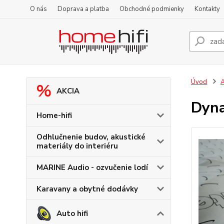
O nás
Doprava a platba
Obchodné podmienky
Kontakty
Úvod
A
AKCIA
Dyna
Home-hifi
Odhlučnenie budov, akustické
materiály do interiéru
MARINE Audio - ozvučenie lodí
Karavany a obytné dodávky
Auto hifi