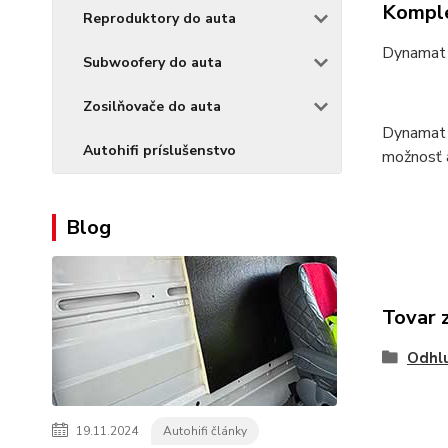
Komple
Reproduktory do auta
Dynamat 
Subwoofery do auta
Zosilňovače do auta
Dynamat D
Autohifi príslušenstvo
možnosť a
Blog
Tovar 
Odhlu
19.11.2024
Autohifi články