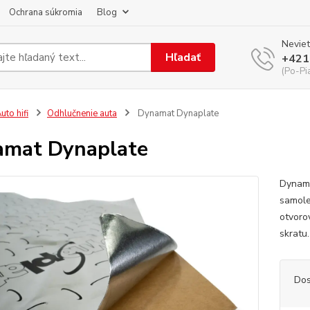
Ochrana súkromia
Blog
Neviet
Hľadať
+421
(Po-Pi
uto hifi
Odhlučnenie auta
Dynamat Dynaplate
mat Dynaplate
Dynama
samole
otvoro
skratu
Dos