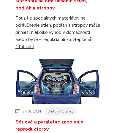
Materiály na odhlučnenie stien,
podláh a stropov
Použitie špeciálnych materiálov na
odhlučnenie stien, podláh a stropov môže
priniesť niekoľko výhod v domácnosti
alebo byte – redukcia hluku, zlepšená...
čítať celé
24.01.2024
Autohifi články
Sériové a paralelné zapojenie
reproduktorov