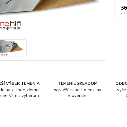
36
298
ŠÍ VÝBER TLMENIA
TLMENIE SKLADOM
ODB
do auta, lode, domu -
najväčší sklad tlmenia na
vyše 
eme Vám s výberom
Slovensku