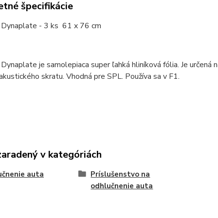
tné špecifikácie
Dynaplate - 3 ks 61 x 76 cm
ynaplate je samolepiaca super ľahká hliníková fólia. Je určená n
kustického skratu. Vhodná pre SPL. Používa sa v F1.
zaradený v kategóriách
čnenie auta
Príslušenstvo na
odhlučnenie auta