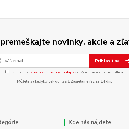
premeškajte novinky, akcie a zľa
Prihlásiť sa
Súhlasím so
spracovaním osobných údajov
za účelom zasielania newslettera.
Môžete sa kedykoľvek odhlásiť. Zasielame raz za 14 dní.
tegórie
Kde nás nájdete