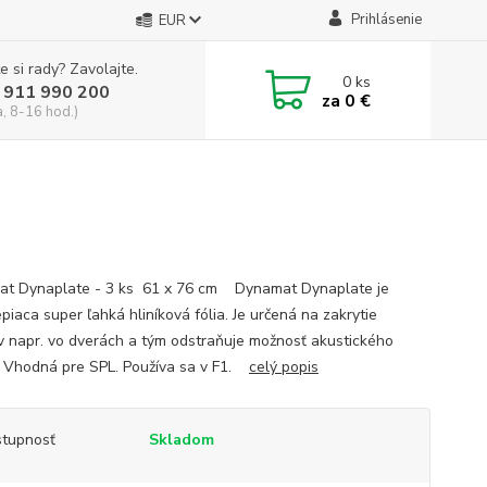
Prihlásenie
EUR
e si rady? Zavolajte.
0
ks
 911 990 200
za
0 €
a, 8-16 hod.)
t Dynaplate - 3 ks 61 x 76 cm Dynamat Dynaplate je
piaca super ľahká hliníková fólia. Je určená na zakrytie
v napr. vo dverách a tým odstraňuje možnosť akustického
. Vhodná pre SPL. Používa sa v F1.
celý popis
tupnosť
Skladom