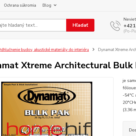
Ochrana súkromia
Blog
Neviet
Hľadať
+421
(Po-Pi
dhlučnenie budov, akustické materiály do interiéru
Dynamat Xtreme Archi
mat Xtreme Architectural Bulk
je sam
fóliou
-54°C 
20°CHm
(3,36 
Dos