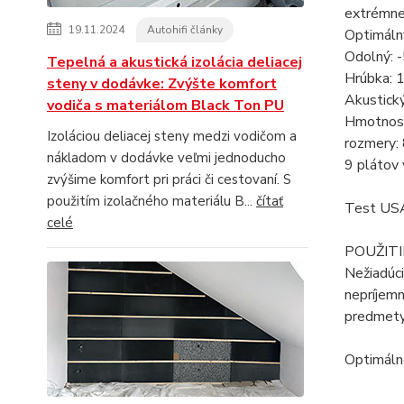
extrémne 
19.11.2024
Autohifi články
Optimáln
Odolný: 
Tepelná a akustická izolácia deliacej
Hrúbka: 
steny v dodávke: Zvýšte komfort
Akustický
vodiča s materiálom Black Ton PU
Hmotnosť
Izoláciou deliacej steny medzi vodičom a
rozmery:
nákladom v dodávke veľmi jednoducho
9 plátov 
zvýšime komfort pri práci či cestovaní. S
použitím izolačného materiálu B...
čítať
Test US
celé
POUŽITI
Nežiadúci
nepríjemn
predmety 
Optimálne