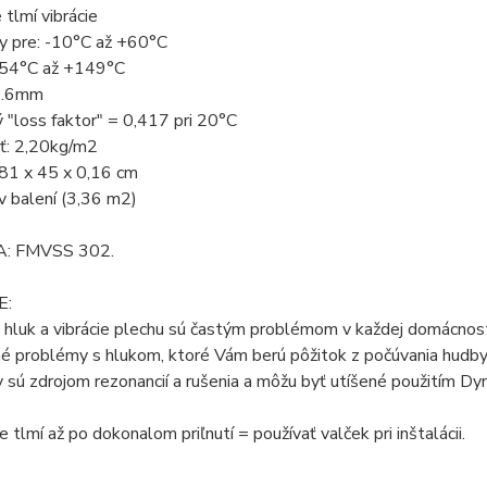
tlmí vibrácie
y pre: -10°C až +60°C
-54°C až +149°C
1.6mm
 "loss faktor" = 0,417 pri 20°C
: 2,20kg/m2
 81 x 45 x 0,16 cm
v balení (3,36 m2)
A: FMVSS 302.
E:
 hluk a vibrácie plechu sú častým problémom v každej domácnosti.
é problémy s hlukom, ktoré Vám berú pôžitok z počúvania hudby,
sú zdrojom rezonancií a rušenia a môžu byť utíšené použitím D
 tlmí až po dokonalom priľnutí = používať valček pri inštalácii.