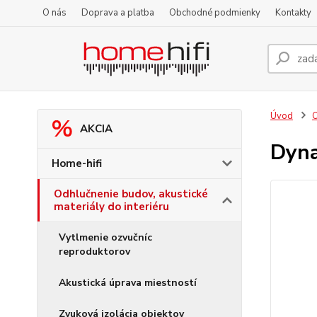
O nás
Doprava a platba
Obchodné podmienky
Kontakty
Úvod
O
AKCIA
Dyna
Home-hifi
Odhlučnenie budov, akustické
materiály do interiéru
Vytlmenie ozvučníc
reproduktorov
Akustická úprava miestností
Zvuková izolácia objektov