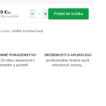
9 €
/
ks
Pridať do košíka
,79 €
bez DPH
roduktu:
50455 Architectural
ORNÉ PORADENSTVO
SKÚSENOSTI S APLIKÁCIOU
25 rokov skúseností s
profesionálne tlmíme autá,
tlmením a autohifi
miestnosti, hotely...