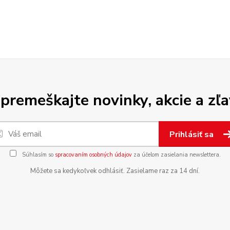
premeškajte novinky, akcie a zľa
Prihlásiť sa
Súhlasím so
spracovaním osobných údajov
za účelom zasielania newslettera.
Môžete sa kedykoľvek odhlásiť. Zasielame raz za 14 dní.