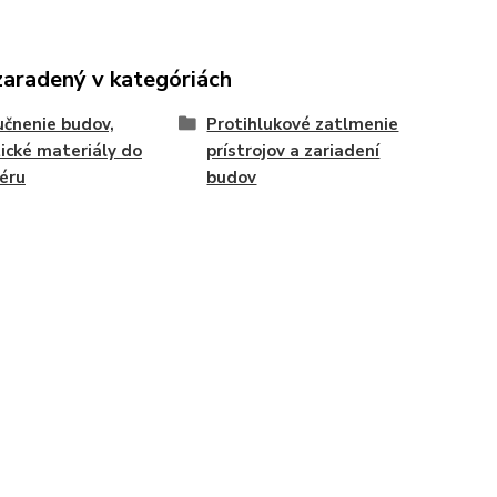
zaradený v kategóriách
čnenie budov,
Protihlukové zatlmenie
ické materiály do
prístrojov a zariadení
iéru
budov