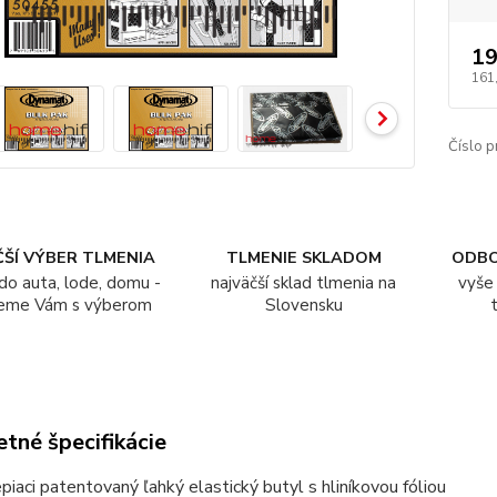
19
161
Číslo p
ŠÍ VÝBER TLMENIA
TLMENIE SKLADOM
ODB
do auta, lode, domu -
najväčší sklad tlmenia na
vyše 
eme Vám s výberom
Slovensku
tné špecifikácie
piaci patentovaný ľahký elastický butyl s hliníkovou fóliou