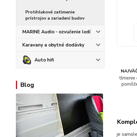
Protihlukové zatlmenie
prístrojov a zariadení budov
MARINE Audio - ozvučenie lodí
Karavany a obytné dodávky
Auto hifi
NAJVÄČ
tlmenie 
Blog
pomôž
Komple
je samole