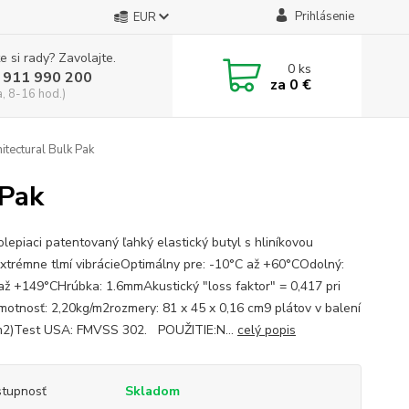
Prihlásenie
EUR
e si rady? Zavolajte.
0
ks
 911 990 200
za
0 €
a, 8-16 hod.)
tectural Bulk Pak
 Pak
olepiaci patentovaný ľahký elastický butyl s hliníkovou
extrémne tlmí vibrácieOptimálny pre: -10°C až +60°COdolný:
až +149°CHrúbka: 1.6mmAkustický "loss faktor" = 0,417 pri
otnosť: 2,20kg/m2rozmery: 81 x 45 x 0,16 cm9 plátov v balení
m2)Test USA: FMVSS 302. POUŽITIE:N...
celý popis
tupnosť
Skladom