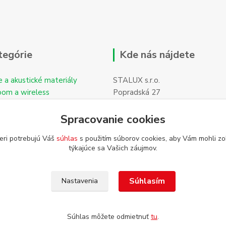
tegórie
Kde nás nájdete
e a akustické materiály
STALUX s.r.o.
oom a wireless
Popradská 27
059 11 POPRAD-Hozelec
Spracovanie cookies
eri potrebujú Váš
súhlas
s použitím súborov cookies, aby Vám mohli zo
týkajúce sa Vašich záujmov.
Súhlasím
Nastavenia
Súhlas môžete odmietnuť
tu
.