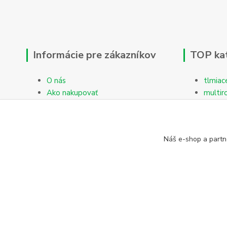
Informácie pre zákazníkov
TOP ka
O nás
tlmiac
Ako nakupovať
multir
Obchodné podmienky
Reklamačný protokol
Kontakty
Náš e-shop a partn
Blog