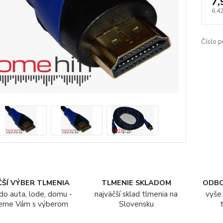
7,
6,42
Číslo p
ŠÍ VÝBER TLMENIA
TLMENIE SKLADOM
ODB
do auta, lode, domu -
najväčší sklad tlmenia na
vyše 
eme Vám s výberom
Slovensku