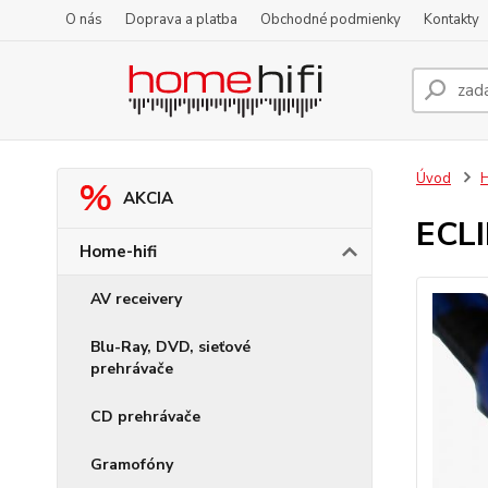
O nás
Doprava a platba
Obchodné podmienky
Kontakty
Úvod
H
AKCIA
ECLI
Home-hifi
AV receivery
Blu-Ray, DVD, sieťové
prehrávače
CD prehrávače
Gramofóny