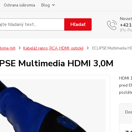
Ochrana súkromia
Blog
Neviet
Hľadať
+421
(Po-Pi
ome-hifi
Kabeláž repro, RCA, HDMI, optické
ECLIPSE Multimedia H
PSE Multimedia HDMI 3,0M
HDMI 1
pred E
pozlá
Dos