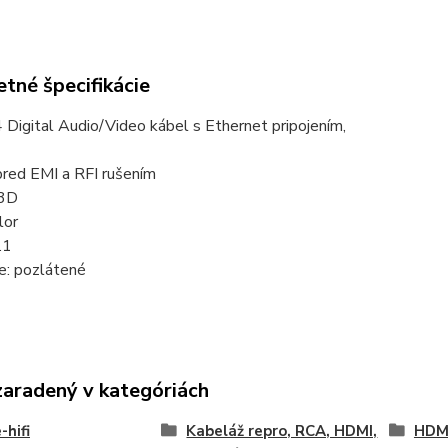
tné špecifikácie
Digital Audio/Video kábel s Ethernet pripojením,
pred EMI a RFI rušením
 3D
lor
.1
e: pozlátené
zaradený v kategóriách
hifi
Kabeláž repro, RCA, HDMI,
HDMI