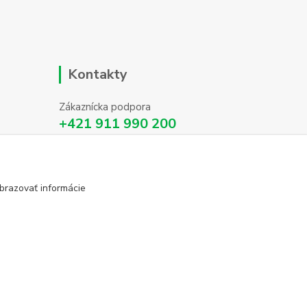
Kontakty
Zákaznícka podpora
+421 911 990 200
(Po-Pia, 8-16 hod.)
info@homehifi.sk
brazovať informácie
Vytvorené na
Eshop-rychlo.sk