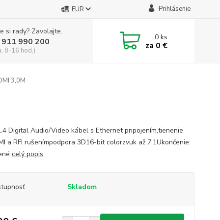
Prihlásenie
EUR
e si rady? Zavolajte.
0
ks
 911 990 200
za
0 €
a, 8-16 hod.)
DMI 3,0M
.4 Digital Audio/Video kábel s Ethernet pripojením,tienenie
MI a RFI rušenímpodpora 3D16-bit colorzvuk až 7.1Ukončenie:
tené
celý popis
tupnosť
Skladom