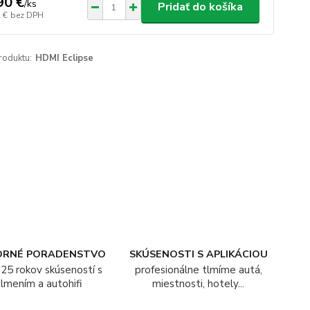
90 €
/
ks
Pridať do košíka
 €
bez DPH
roduktu:
HDMI Eclipse
ORNÉ PORADENSTVO
SKÚSENOSTI S APLIKÁCIOU
25 rokov skúseností s
profesionálne tlmíme autá,
tlmením a autohifi
miestnosti, hotely...