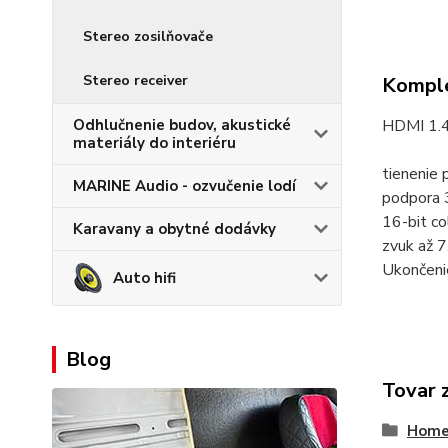
Stereo zosilňovače
Stereo receiver
Komple
Odhlučnenie budov, akustické
HDMI 1.4 
materiály do interiéru
tienenie 
MARINE Audio - ozvučenie lodí
podpora
16-bit co
Karavany a obytné dodávky
zvuk až 7
Ukončeni
Auto hifi
Blog
Tovar 
Home-