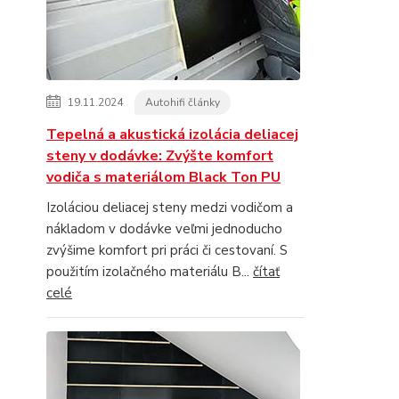
19.11.2024
Autohifi články
Tepelná a akustická izolácia deliacej
steny v dodávke: Zvýšte komfort
vodiča s materiálom Black Ton PU
Izoláciou deliacej steny medzi vodičom a
nákladom v dodávke veľmi jednoducho
zvýšime komfort pri práci či cestovaní. S
použitím izolačného materiálu B...
čítať
celé