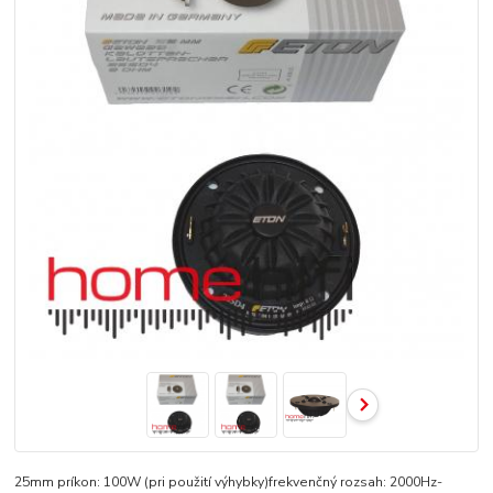
25mm príkon: 100W (pri použití výhybky)frekvenčný rozsah: 2000Hz-