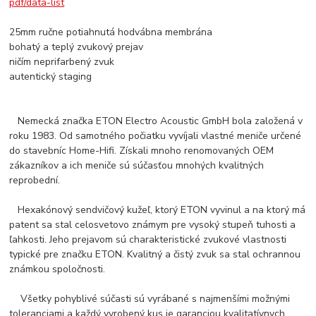
pdf/data-list
25mm ručne potiahnutá hodvábna membrána
bohatý a teplý zvukový prejav
ničím neprifarbený zvuk
autentický staging
Nemecká značka ETON Electro Acoustic GmbH bola založená v
roku 1983. Od samotného počiatku vyvíjali vlastné meniče určené
do stavebníc Home-Hifi. Získali mnoho renomovaných OEM
zákazníkov a ich meniče sú súčasťou mnohých kvalitných
reprobední.
Hexakónový sendvičový kužeľ, ktorý ETON vyvinul a na ktorý má
patent sa stal celosvetovo známym pre vysoký stupeň tuhosti a
ľahkosti. Jeho prejavom sú charakteristické zvukové vlastnosti
typické pre značku ETON. Kvalitný a čistý zvuk sa stal ochrannou
známkou spoločnosti.
Všetky pohyblivé súčasti sú vyrábané s najmenšími možnými
toleranciami a každý vyrobený kus je garanciou kvalitatívnych