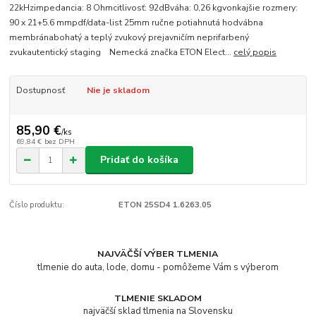
22kHzimpedancia: 8 Ohmcitlivosť: 92dBváha: 0,26 kgvonkajšie rozmery:
90 x 21+5.6 mmpdf/data-list 25mm ručne potiahnutá hodvábna
membránabohatý a teplý zvukový prejavničím neprifarbený
zvukautentický staging Nemecká značka ETON Elect...
celý popis
Dostupnosť
Nie je skladom
85,90 €
/
ks
69,84 €
bez DPH
Pridať do košíka
Číslo produktu:
ETON 25SD4 1.6263.05
NAJVÄČŠÍ VÝBER TLMENIA
tlmenie do auta, lode, domu - pomôžeme Vám s výberom
TLMENIE SKLADOM
najväčší sklad tlmenia na Slovensku