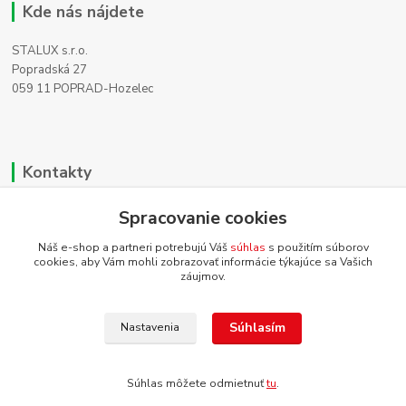
Kde nás nájdete
STALUX s.r.o.
Popradská 27
059 11 POPRAD-Hozelec
Kontakty
Zákaznícka podpora
Spracovanie cookies
+421 911 990 200
(Po-Pia, 8-16 hod.)
Náš e-shop a partneri potrebujú Váš
súhlas
s použitím súborov
cookies, aby Vám mohli zobrazovať informácie týkajúce sa Vašich
záujmov.
info@homehifi.sk
Súhlasím
Nastavenia
Súhlas môžete odmietnuť
tu
.