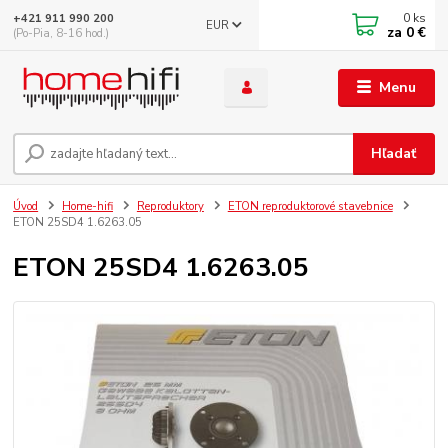
0
ks
+421 911 990 200
EUR
za
0 €
(Po-Pia, 8-16 hod.)
Menu
Hľadať
Úvod
Home-hifi
Reproduktory
ETON reproduktorové stavebnice
ETON 25SD4 1.6263.05
ETON 25SD4 1.6263.05