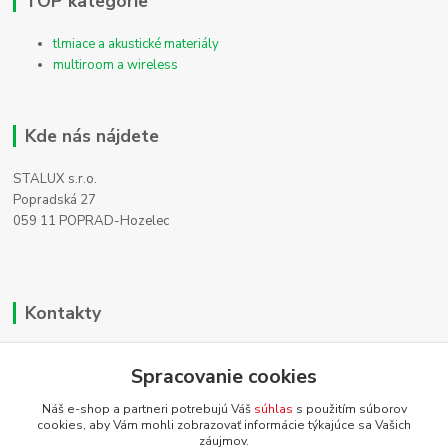
TOP kategórie
tlmiace a akustické materiály
multiroom a wireless
Kde nás nájdete
STALUX s.r.o.
Popradská 27
059 11 POPRAD-Hozelec
Kontakty
Zákaznícka podpora
Spracovanie cookies
+421 911 990 200
(Po-Pia, 8-16 hod.)
Náš e-shop a partneri potrebujú Váš
súhlas
s použitím súborov
cookies, aby Vám mohli zobrazovať informácie týkajúce sa Vašich
info@homehifi.sk
záujmov.