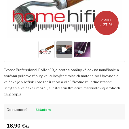
25,90 €
- 27 %
Evotec Professional Roller 30 je profesionálny válček na nanášanie a
správnu priľnavosť butylkaučukových tlmiacich materiálov. Upevnenie
valčeka je v ložisku pre ľahší chod a dlhú životnosť. Jednostranné
uchytenie válčeka umožňuje inštálaciu tlmiacich materiálov aj v rohoch.
celý popis
Dostupnosť
Skladom
18,90 €
/
ks