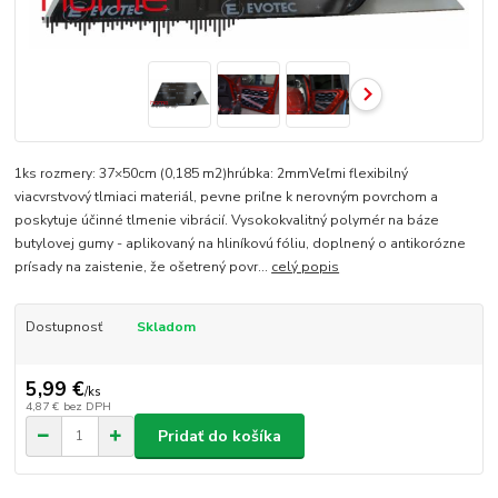
1ks rozmery: 37×50cm (0,185 m2)hrúbka: 2mmVeľmi flexibilný
viacvrstvový tlmiaci materiál, pevne priľne k nerovným povrchom a
poskytuje účinné tlmenie vibrácií. Vysokokvalitný polymér na báze
butylovej gumy - aplikovaný na hliníkovú fóliu, doplnený o antikorózne
prísady na zaistenie, že ošetrený povr...
celý popis
Dostupnosť
Skladom
5,99 €
/
ks
4,87 €
bez DPH
Pridať do košíka