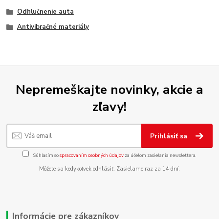
Odhlučnenie auta
Antivibračné materiály
Nepremeškajte novinky, akcie a
zľavy!
Prihlásiť sa
Súhlasím so
spracovaním osobných údajov
za účelom zasielania newslettera.
Môžete sa kedykoľvek odhlásiť. Zasielame raz za 14 dní.
Informácie pre zákazníkov