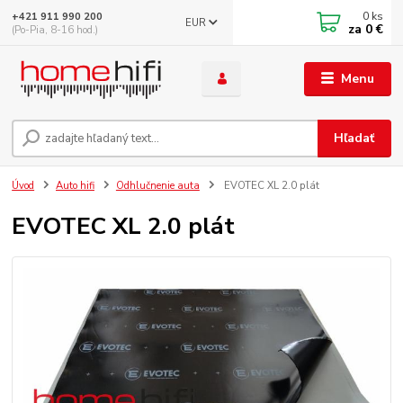
0
ks
+421 911 990 200
EUR
za
0 €
(Po-Pia, 8-16 hod.)
Menu
Hľadať
Úvod
Auto hifi
Odhlučnenie auta
EVOTEC XL 2.0 plát
EVOTEC XL 2.0 plát