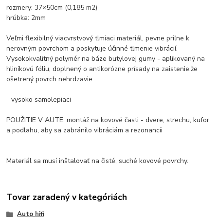
rozmery: 37×50cm (0,185 m2)
hrúbka: 2mm
Veľmi flexibilný viacvrstvový tlmiaci materiál, pevne priľne k
nerovným povrchom a poskytuje účinné tlmenie vibrácií.
Vysokokvalitný polymér na báze butylovej gumy - aplikovaný na
hliníkovú fóliu, doplnený o antikorózne prísady na zaistenie,
že
ošetrený povrch nehrdzavie.
- vysoko samolepiaci
POUŽITIE V AUTE: montáž na kovové časti - dvere, strechu, kufor
a podlahu, aby sa zabránilo vibráciám a rezonancii
Materiál sa musí inštalovať na čisté, suché kovové povrchy.
Tovar zaradený v kategóriách
Auto hifi