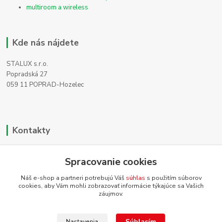
multiroom a wireless
Kde nás nájdete
STALUX s.r.o.
Popradská 27
059 11 POPRAD-Hozelec
Kontakty
Zákaznícka podpora
Spracovanie cookies
+421 911 990 200
(Po-Pia, 8-16 hod.)
Náš e-shop a partneri potrebujú Váš
súhlas
s použitím súborov
cookies, aby Vám mohli zobrazovať informácie týkajúce sa Vašich
info@homehifi.sk
záujmov.
Súhlasím
Nastavenia