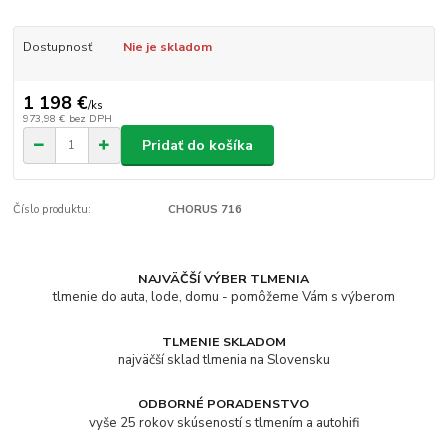
Dostupnosť
Nie je skladom
1 198 €
/
ks
973,98 €
bez DPH
Pridať do košíka
Číslo produktu:
CHORUS 716
NAJVÄČŠÍ VÝBER TLMENIA
tlmenie do auta, lode, domu - pomôžeme Vám s výberom
TLMENIE SKLADOM
najväčší sklad tlmenia na Slovensku
ODBORNÉ PORADENSTVO
vyše 25 rokov skúseností s tlmením a autohifi