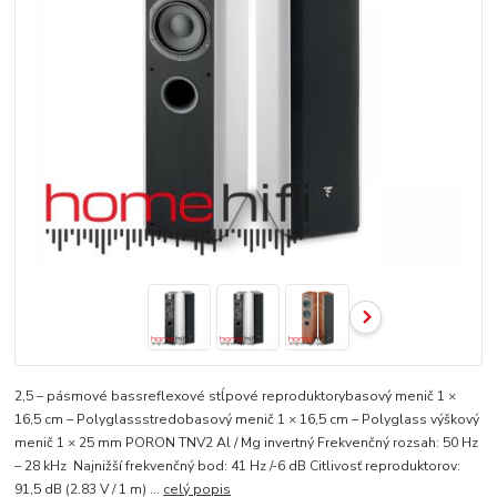
2,5 – pásmové bassreflexové stĺpové reproduktorybasový menič 1 ×
16,5 cm – Polyglassstredobasový menič 1 × 16,5 cm – Polyglass výškový
menič 1 × 25 mm PORON TNV2 Al / Mg invertný Frekvenčný rozsah: 50 Hz
– 28 kHz Najnižší frekvenčný bod: 41 Hz /-6 dB Citlivosť reproduktorov:
91,5 dB (2.83 V / 1 m) ...
celý popis