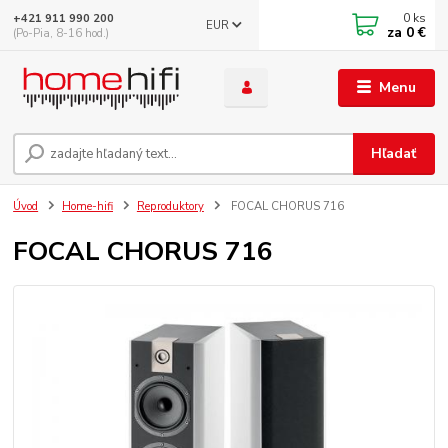
0
ks
+421 911 990 200
EUR
za
0 €
(Po-Pia, 8-16 hod.)
Menu
Hľadať
Úvod
Home-hifi
Reproduktory
FOCAL CHORUS 716
FOCAL CHORUS 716