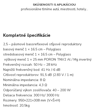
SKÚSENOSTI S APLIKÁCIOU
profesionálne tlmíme autá, miestnosti, hotely...
Kompletné špecifikácie
2,5 – pásmové bassreflexové stĺpové reproduktory
basový menič 1 × 16,5 cm – Polyglass
stredobasový
menič
1 × 16,5 cm – Polyglass
výškový
menič
1 × 25 mm PORON TNV2 Al / Mg invertný
Frekvenčný rozsah: 50 Hz – 28 kHz
Najnižší frekvenčný bod: 41 Hz /-6 dB
Citlivosť reproduktorov: 91,5 dB (2.83 V / 1 m)
Nominálna impedancia: 8 Ω
Minimálna impedancia: 4,3 Ω
Odporúčaný výkon zosilňovača: 40 – 200 W
Deliaca frekvencia: 300 Hz/ 3000 Hz
Rozmery: 950×221×308 mm
(V×Š×H)
hmotnosť: 20,5kg