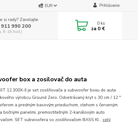
Prihlásenie
EUR
e si rady? Zavolajte.
0
ks
 911 990 200
za
0 €
a, 8-16 hod.)
oofer box a zosilovač do auta
IT 12.300X-II je set zosilňovača a subwoofer boxu do auta
čkového výrobcu Ground Zero. Odvetrávaný kryt s 30 cm / 12 ″
ferom a predným basovým prieduchom, stehom s červeným
a bočnými panelmi, premostiteľným 2-kanálovým auto
ovačom. SET subwoofera so zosilňovačom BASS KI...
celý