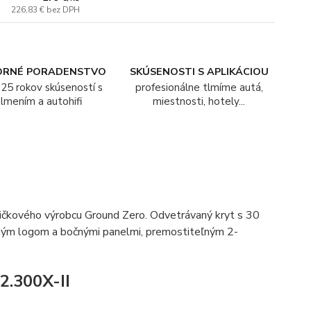
226,83 €
bez DPH
ORNÉ PORADENSTVO
SKÚSENOSTI S APLIKÁCIOU
25 rokov skúseností s
profesionálne tlmíme autá,
tlmením a autohifi
miestnosti, hotely...
ičkového výrobcu Ground Zero. Odvetrávaný kryt s 30
ým logom a bočnými panelmi, premostiteľným 2-
2.300X-II