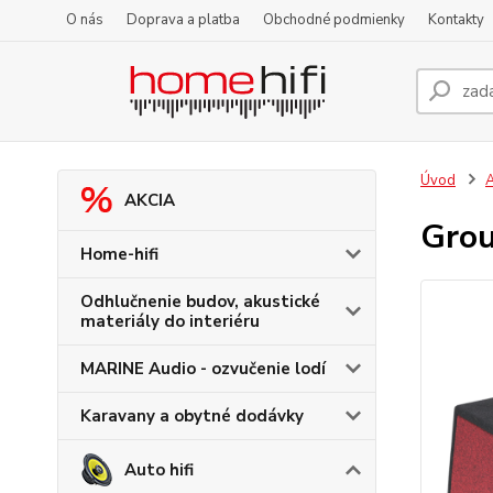
O nás
Doprava a platba
Obchodné podmienky
Kontakty
Úvod
A
AKCIA
Grou
Home-hifi
Odhlučnenie budov, akustické
materiály do interiéru
MARINE Audio - ozvučenie lodí
Karavany a obytné dodávky
Auto hifi