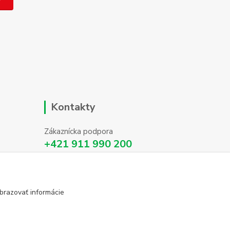
Kontakty
Zákaznícka podpora
+421 911 990 200
(Po-Pia, 8-16 hod.)
info@homehifi.sk
brazovať informácie