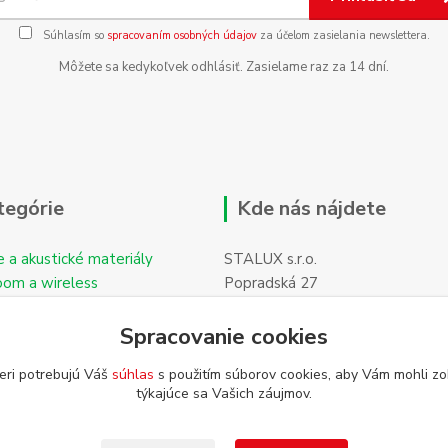
Súhlasím so
spracovaním osobných údajov
za účelom zasielania newslettera.
Môžete sa kedykoľvek odhlásiť. Zasielame raz za 14 dní.
tegórie
Kde nás nájdete
e a akustické materiály
STALUX s.r.o.
oom a wireless
Popradská 27
059 11 POPRAD-Hozelec
Spracovanie cookies
eri potrebujú Váš
súhlas
s použitím súborov cookies, aby Vám mohli zo
týkajúce sa Vašich záujmov.