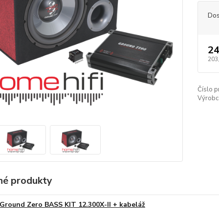
Dos
24
203
Číslo p
Výrobc
é produkty
Ground Zero BASS KIT 12.300X-II + kabeláž