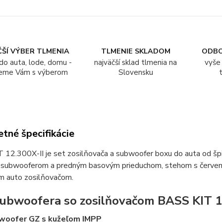
ŠÍ VÝBER TLMENIA
TLMENIE SKLADOM
ODB
do auta, lode, domu -
najväčší sklad tlmenia na
vyše 
eme Vám s výberom
Slovensku
tné špecifikácie
 12.300X-II je set zosilňovača a subwoofer boxu do auta od šp
″ subwooferom a predným basovým prieduchom, stehom s červen
m auto zosilňovačom.
ubwoofera so zosilňovačom BASS KIT 1
bwoofer GZ s kužeľom IMPP