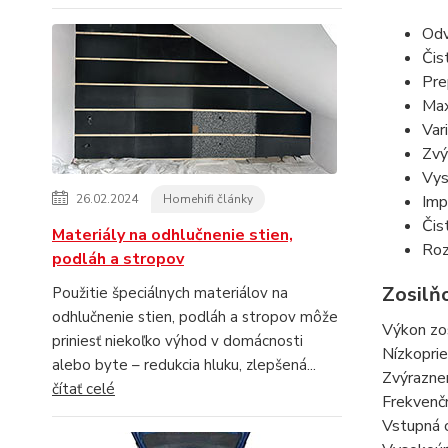
Odv
Čis
Pre
Max
Var
Zvý
Vys
Imp
26.02.2024
Homehifi články
Čis
Materiály na odhlučnenie stien,
Roz
podláh a stropov
Zosilň
Použitie špeciálnych materiálov na
odhlučnenie stien, podláh a stropov môže
Výkon zo
priniesť niekoľko výhod v domácnosti
Nízkopr
alebo byte – redukcia hluku, zlepšená...
Zvýraz
čítať celé
Frekvenč
Vstupn