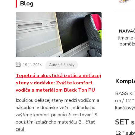
Blog
NAJVÄČ
tlmenie 
pomôž
19.11.2024
Autohifi články
Tepelná a akustická izolácia deliacej
Komple
steny v dodávke: Zvýšte komfort
vodiča s materiálom Black Ton PU
BASS KIT
cm / 12 
Izoláciou deliacej steny medzi vodičom a
kanálový
nákladom v dodávke veľmi jednoducho
zvýšime komfort pri práci či cestovaní. S
SET s
použitím izolačného materiálu B...
čítať
celé
12 ″ su