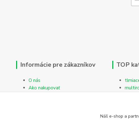
Informácie pre zákazníkov
TOP ka
O nás
tlmiac
Ako nakupovať
multir
Obchodné podmienky
Reklamačný protokol
Kontakty
Náš e-shop a partn
Blog