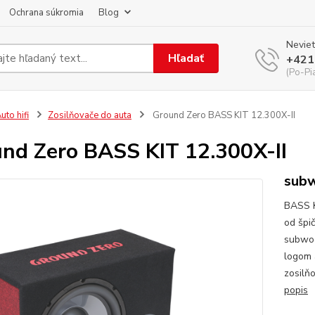
Ochrana súkromia
Blog
Neviet
Hľadať
+421
(Po-Pi
uto hifi
Zosilňovače do auta
Ground Zero BASS KIT 12.300X-II
nd Zero BASS KIT 12.300X-II
subw
BASS K
od špi
subwoo
logom 
zosilň
popis