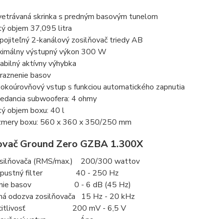
etrávaná skrinka s predným basovým tunelom
tý objem 37,095 litra
pojiteľný 2-kanálový zosilňovač triedy AB
imálny výstupný výkon 300 W
iabilný aktívny výhybka
raznenie basov
okoúrovňový vstup s funkciou automatického zapnutia
edancia subwoofera: 4 ohmy
tý objem boxu: 40 l
mery boxu: 560 x 360 x 350/250 mm
ovač Ground Zero GZBA 1.300X
silňovača (RMS/max.) 200/300 wattov
iepustný filter 40 - 250 Hz
nenie basov 0 - 6 dB (45 Hz)
ná odozva zosilňovača 15 Hz - 20 kHz
á citlivosť 200 mV - 6,5 V