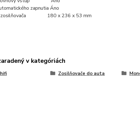
úrovňový vstup Áno
automatického zapnutia Áno
y zosilňovača 180 x 236 x 53 mm
zaradený v kategóriách
hifi
Zosilňovače do auta
Mon