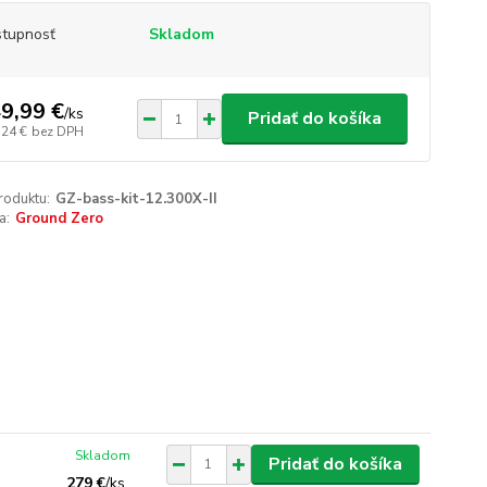
tupnosť
Skladom
9,99 €
/
ks
Pridať do košíka
,24 €
bez DPH
roduktu:
GZ-bass-kit-12.300X-II
a:
Ground Zero
Skladom
Pridať do košíka
279 €
/
ks