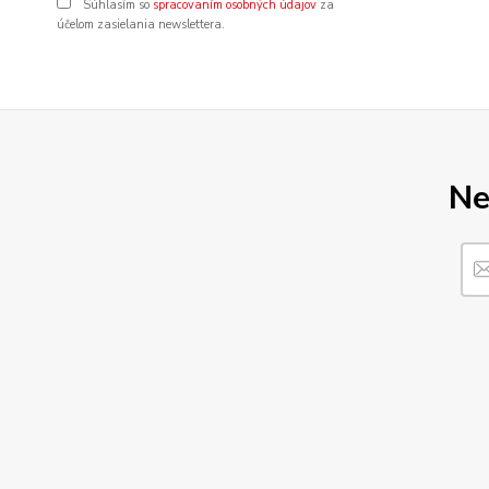
Súhlasím so
spracovaním osobných údajov
za
účelom zasielania newslettera.
Ne