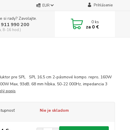
Prihlásenie
EUR
e si rady? Zavolajte.
0
ks
 911 990 200
za
0 €
a, 8-16 hod.)
uktor pre SPL SPL 16,5 cm 2-pásmové kompo. repro, 160W
00W Max, 93dB, 68 mm hĺbka, 50-22 000Hz, impedancia 3
elý popis
tupnosť
Nie je skladom