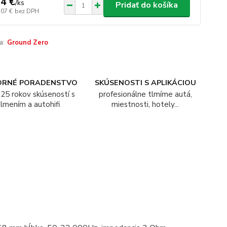
4 €
/
ks
Pridať do košíka
,07 €
bez DPH
a:
Ground Zero
ORNÉ PORADENSTVO
SKÚSENOSTI S APLIKÁCIOU
25 rokov skúseností s
profesionálne tlmíme autá,
tlmením a autohifi
miestnosti, hotely...