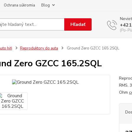
Ochrana súkromia
Blog
Neviet
Hľadať
+421
(Po-Pi
uto hifi
Reproduktory do auta
Ground Zero GZCC 165.2SQL
nd Zero GZCC 165.2SQL
Reprod
RMS, 3
Ohm
c
Dos