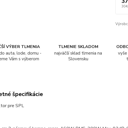
37
304
Výrobc
ŠÍ VÝBER TLMENIA
TLMENIE SKLADOM
ODB
do auta, lode, domu -
najväčší sklad tlmenia na
vyše 
eme Vám s výberom
Slovensku
tné špecifikácie
tor pre SPL