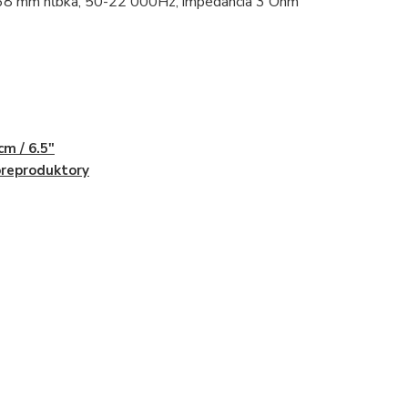
8 mm hĺbka, 50-22 000Hz, impedancia 3 Ohm
cm / 6.5"
reproduktory