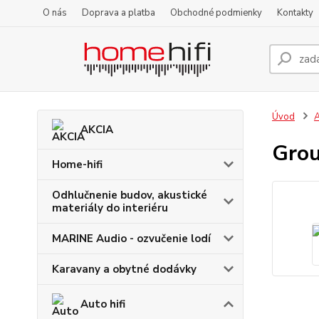
O nás
Doprava a platba
Obchodné podmienky
Kontakty
Úvod
A
AKCIA
Grou
Home-hifi
Odhlučnenie budov, akustické
materiály do interiéru
MARINE Audio - ozvučenie lodí
Karavany a obytné dodávky
Auto hifi