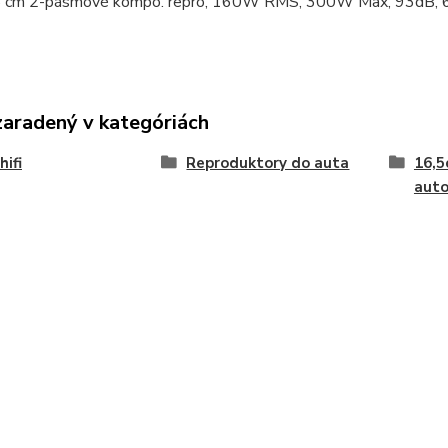
 cm 2-pásmové kompo. repro, 160W RMS, 300W Max, 93dB, 6
zaradený v kategóriách
hifi
Reproduktory do auta
16,5
auto