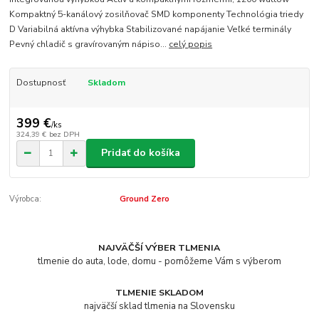
Kompaktný 5-kanálový zosilňovač SMD komponenty Technológia triedy
D Variabilná aktívna výhybka Stabilizované napájanie Veľké terminály
Pevný chladič s gravírovaným nápiso...
celý popis
Dostupnosť
Skladom
399 €
/
ks
324,39 €
bez DPH
Pridať do košíka
Výrobca:
Ground Zero
NAJVÄČŠÍ VÝBER TLMENIA
tlmenie do auta, lode, domu - pomôžeme Vám s výberom
TLMENIE SKLADOM
najväčší sklad tlmenia na Slovensku