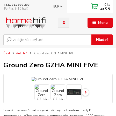
0
ks
+421 911 990 200
EUR
za
0 €
(Po-Pia, 8-16 hod.)
Menu
Hľadať
Úvod
Auto hifi
Ground Zero GZHA MINI FIVE
Ground Zero GZHA MINI FIVE
5-kanálový zosilňovač s vysoko účinným obvodom triedy D,
integrovanou výhybkou Activ a kompaktnými rozmermi, 1200 wattow