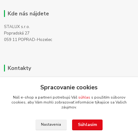
Kde nás nájdete
STALUX s.r.o.
Popradská 27
059 11 POPRAD-Hozelec
Kontakty
Zákaznícka podpora
Spracovanie cookies
+421 911 990 200
(Po-Pia, 8-16 hod.)
Náš e-shop a partneri potrebujú Váš
súhlas
s použitím súborov
cookies, aby Vám mohli zobrazovať informácie týkajúce sa Vašich
info@homehifi.sk
záujmov.
Súhlasím
Nastavenia